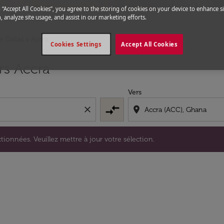
g “Accept All Cookies”, you agree to the storing of cookies on your device to enhance si
, analyze site usage, and assist in our marketing efforts.
e Dallas a Accra
Cookies Settings
Accept All Cookies
s sélectionnées. Veuillez mettre à jour votre sélection.
rs Accra
Vers
compare_arrows
close
location_on
tionnées. Veuillez mettre à jour votre sélection.