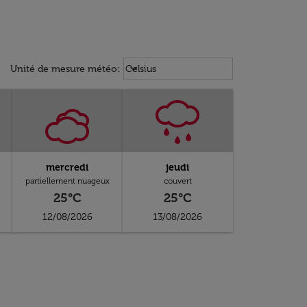
Weather unit option Celsius Select
keyboard_arrow_down
Unité de mesure météo
:
Celsius
mercredi
jeudi
partiellement nuageux
couvert
25°C
25°C
12/08/2026
13/08/2026