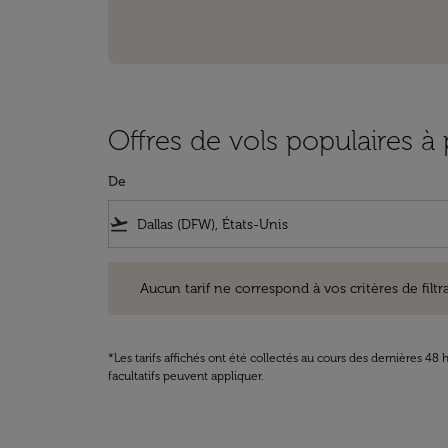
Offres de vols populaires à 
De
flight_takeoff
Aucun tarif ne correspond à vos critères de filtrage. Ve
Aucun tarif ne correspond à vos critères de filtrag
*Les tarifs affichés ont été collectés au cours des dernières 4
facultatifs peuvent appliquer.