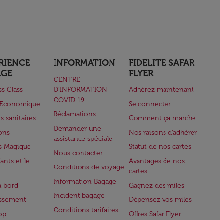
RIENCE
INFORMATION
FIDELITE SAFAR
AGE
FLYER
CENTRE
ss Class
D’INFORMATION
Adhérez maintenant
COVID 19
e Economique
Se connecter
Réclamations
s sanitaires
Comment ça marche
Demander une
lons
Nos raisons d'adhérer
assistance spéciale
s Magique
Statut de nos cartes
Nous contacter
ants et le
Avantages de nos
Conditions de voyage
e
cartes
Information Bagage
à bord
Gagnez des miles
Incident bagage
issement
Dépensez vos miles
Conditions tarifaires
op
Offres Safar Flyer