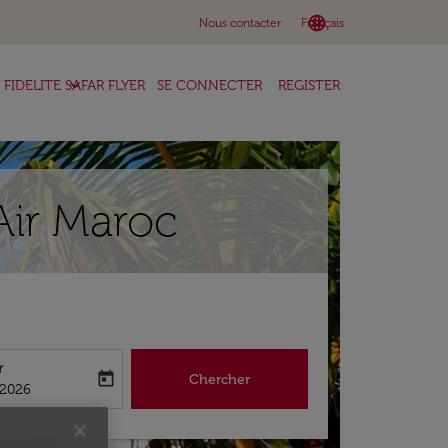
language
keyboard_arrow_down
Nous contacter
Français
keyboard_arrow_down
FIDELITE SAFAR FLYER
SE CONNECTER
REGISTER
Air Maroc
r
today
Chercher
abel
king-return-date-aria-label
/2026