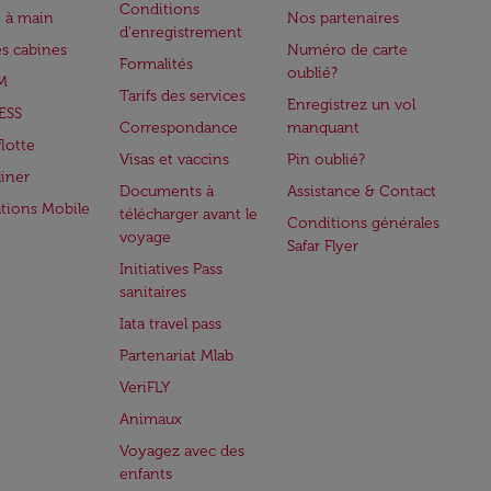
Conditions
 à main
Nos partenaires
d'enregistrement
es cabines
Numéro de carte
Formalités
oublié?
M
Tarifs des services
Enregistrez un vol
ESS
Correspondance
manquant
flotte
Visas et vaccins
Pin oublié?
iner
Documents à
Assistance & Contact
ations Mobile
télécharger avant le
Conditions générales
voyage
Safar Flyer
Initiatives Pass
sanitaires
Iata travel pass
Partenariat Mlab
VeriFLY
Animaux
Voyagez avec des
enfants