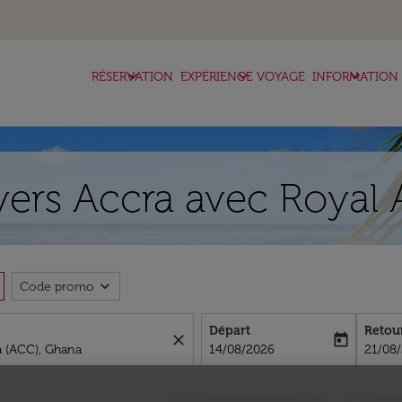
keyboard_arrow_down
keyboard_arrow_down
keyboard_arrow_down
RÉSERVATION
EXPÉRIENCE VOYAGE
INFORMATION
 vers Accra avec Royal 
expand_more
Code promo
Départ
Retou
close
today
fc-booking-departure-date-aria-l
fc-boo
14/08/2026
21/08