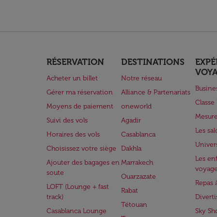
RÉSERVATION
DESTINATIONS
EXPÉ
VOY
Acheter un billet
Notre réseau
Busine
Gérer ma réservation
Alliance & Partenariats
Class
Moyens de paiement
oneworld
Mesure
Suivi des vols
Agadir
Les sa
Horaires des vols
Casablanca
Univer
Choisissez votre siège
Dakhla
Les enf
Ajouter des bagages en
Marrakech
voyag
soute
Ouarzazate
Repas 
LOFT (Lounge + fast
Rabat
track)
Divert
Tétouan
Casablanca Lounge
Sky Sh