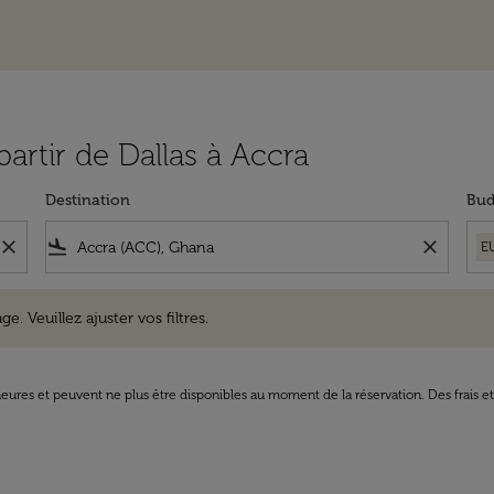
partir de Dallas à Accra
Destination
Bud
close
flight_land
close
E
uillez ajuster vos filtres.
e. Veuillez ajuster vos filtres.
8 heures et peuvent ne plus être disponibles au moment de la réservation. Des frais e