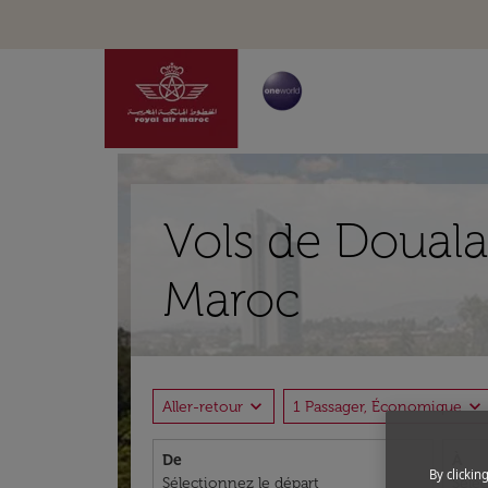
Vols de Douala
Maroc
expand_more
expand_more
Aller-retour
1 Passager, Économique
De
À
By clickin