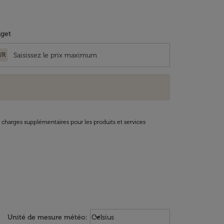
get
UR
t charges supplémentaires pour les produits et services
Weather unit option Celsius Select
keyboard_arrow_down
Unité de mesure météo
:
Celsius