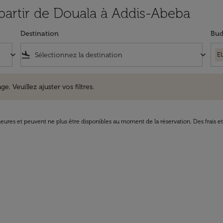
 partir de Douala à Addis-Abeba
Destination
Bud
keyboard_arrow_down
flight_land
keyboard_arrow_down
E
uillez ajuster vos filtres.
e. Veuillez ajuster vos filtres.
8 heures et peuvent ne plus être disponibles au moment de la réservation. Des frais e