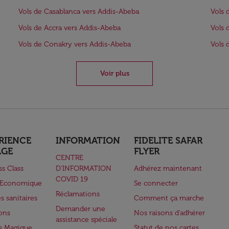
Vols de Casablanca vers Addis-Abeba
Vols 
Vols de Accra vers Addis-Abeba
Vols 
Vols de Conakry vers Addis-Abeba
Vols 
Voir plus
RIENCE
INFORMATION
FIDELITE SAFAR
AGE
FLYER
CENTRE
ss Class
D’INFORMATION
Adhérez maintenant
COVID 19
e Economique
Se connecter
Réclamations
s sanitaires
Comment ça marche
Demander une
lons
Nos raisons d'adhérer
assistance spéciale
s Magique
Statut de nos cartes