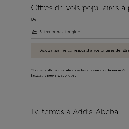
Offres de vols populaires à
De
flight_takeoff
Aucun tarif ne correspond à vos critères de filtrage. Ve
Aucun tarif ne correspond à vos critères de filtrag
*Les tarifs affichés ont été collectés au cours des dernières 4
facultatifs peuvent appliquer.
Le temps à Addis-Abeba