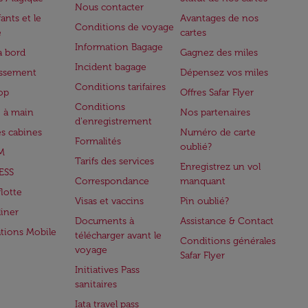
Nous contacter
ants et le
Avantages de nos
Conditions de voyage
e
cartes
Information Bagage
à bord
Gagnez des miles
Incident bagage
issement
Dépensez vos miles
Conditions tarifaires
op
Offres Safar Flyer
Conditions
 à main
Nos partenaires
d'enregistrement
es cabines
Numéro de carte
Formalités
oublié?
M
Tarifs des services
Enregistrez un vol
ESS
Correspondance
manquant
flotte
Visas et vaccins
Pin oublié?
iner
Documents à
Assistance & Contact
ations Mobile
télécharger avant le
Conditions générales
voyage
Safar Flyer
Initiatives Pass
sanitaires
Iata travel pass