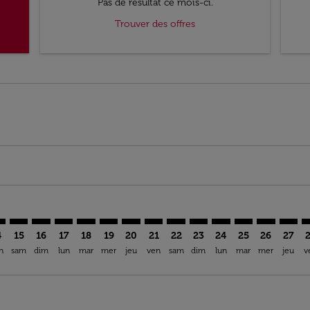
Pas de résultat ce mois-ci.
Trouver des offres
imer. Trouver des offres
sclaimer. Trouver des offres
s-disclaimer. Trouver des offres
ffers-disclaimer. Trouver des offres
ew-offers-disclaimer. Trouver des offres
mp-view-offers-disclaimer. Trouver des offres
D: cmp-view-offers-disclaimer. Trouver des offres
A–ADD: cmp-view-offers-disclaimer. Trouver des offres
DLA–ADD: cmp-view-offers-disclaimer. Trouver des offres
DLA–ADD: cmp-view-offers-disclaimer. Trouver des of
DLA–ADD: cmp-view-offers-disclaimer. Trouver de
DLA–ADD: cmp-view-offers-disclaimer. Trouve
DLA–ADD: cmp-view-offers-disclaimer. Tr
DLA–ADD: cmp-view-offers-disclaime
DLA–ADD: cmp-view-offers-discl
DLA–ADD: cmp-view-offers-d
DLA–ADD: cmp-view-offe
DLA–ADD: cmp-view-
DLA–ADD: cmp-v
DLA–ADD: 
DLA–A
D
4
15
16
17
18
19
20
21
22
23
24
25
26
27
n
sam
dim
lun
mar
mer
jeu
ven
sam
dim
lun
mar
mer
jeu
v