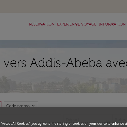
keyboard_arrow_down
keyboard_arrow_down
keyboard_arrow_down
RÉSERVATION
EXPÉRIENCE VOYAGE
INFORMATION
 vers Addis-Abeba avec
expand_more
Code promo
Départ
Retou
today
g “Accept All Cookies”, you agree to the storing of cookies on your device to enhance si
fc-booking-departure-date-aria-l
fc-boo
14/08/2026
21/08