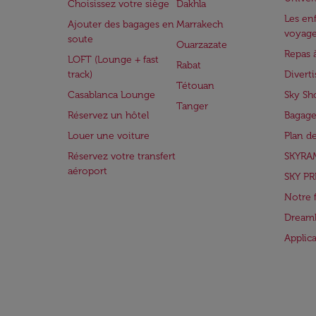
Choisissez votre siège
Dakhla
Les enf
Ajouter des bagages en
Marrakech
voyag
soute
Ouarzazate
Repas 
LOFT (Lounge + fast
Rabat
track)
Divert
Tétouan
Casablanca Lounge
Sky Sh
Tanger
Réservez un hôtel
Bagage
Louer une voiture
Plan d
Réservez votre transfert
SKYRA
aéroport
SKY PR
Notre 
Dreaml
Applic