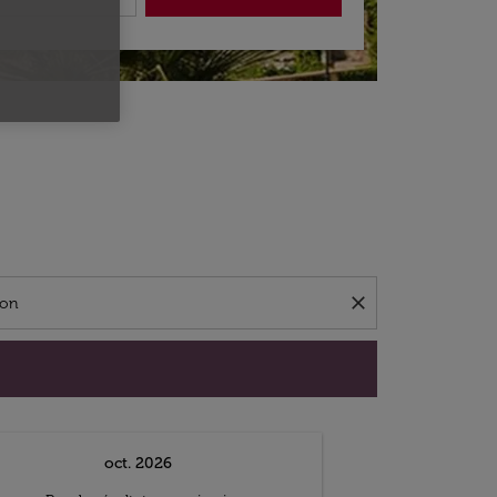
close
oct. 2026
n