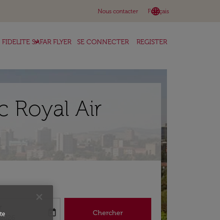
language
keyboard_arrow_down
Nous contacter
Français
keyboard_arrow_down
FIDELITE SAFAR FLYER
SE CONNECTER
REGISTER
 Royal Air
r
today
Chercher
te
abel
king-return-date-aria-label
/2026