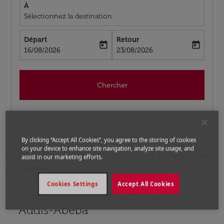
À
Sélectionnez la destination
Départ
Retour
today
today
fc-booking-departure-date-aria-label
fc-booking-return-date-aria-label
16/08/2026
23/08/2026
Chercher
By clicking “Accept All Cookies”, you agree to the storing of cookies
on your device to enhance site navigation, analyze site usage, and
Accueil
Vols
Vols pour Éthiopie
Vols de Lagos a
assist in our marketing efforts.
Addis-Abeba
Cookies Settings
Accept All Cookies
Prochains Vols de Lagos vers
Aucun tarif trouvé pour les options populaires sélectio
Addis-Abeba