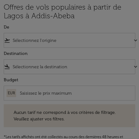
Offres de vols populaires à partir de
Lagos à Addis-Abeba
De
flight_takeoff
keyboard_arrow_down
Destination
flight_land
keyboard_arrow_down
Budget
EUR
Aucun tarif ne correspond à vos critères de filtrage. Veuillez ajuster v
Aucun tarif ne correspond à vos critères de filtrage.
Veuillez ajuster vos filtres.
*Les tarifs affichés ont été collectés au cours des dernières 48 heures et