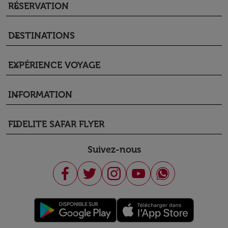
RÉSERVATION
keyboard_arrow_down
DESTINATIONS
keyboard_arrow_down
EXPÉRIENCE VOYAGE
keyboard_arrow_down
INFORMATION
keyboard_arrow_down
FIDELITE SAFAR FLYER
keyboard_arrow_down
Suivez-nous