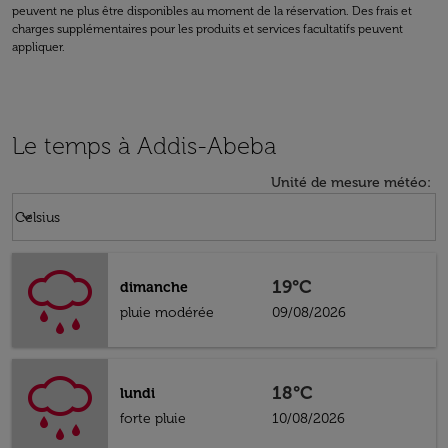
peuvent ne plus être disponibles au moment de la réservation. Des frais et
charges supplémentaires pour les produits et services facultatifs peuvent
appliquer.
Le temps à Addis-Abeba
Unité de mesure météo
:
Weather unit option Celsius Selected
keyboard_arrow_down
Celsius
19°C
dimanche
pluie modérée
09/08/2026
18°C
lundi
forte pluie
10/08/2026