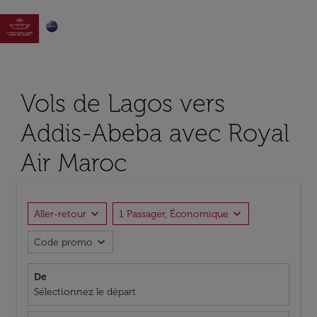

Vols de Lagos vers
Addis-Abeba avec Royal
Air Maroc
expand_more
expand_more
Aller-retour
1 Passager, Économique
expand_more
Code promo
De
Sélectionnez le départ