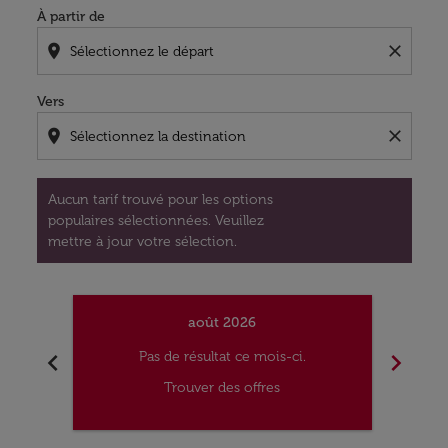
À partir de
location_on
close
Vers
location_on
close
Aucun tarif trouvé pour les options
populaires sélectionnées. Veuillez
mettre à jour votre sélection.
août 2026
chevron_left
chevron_right
Pas de résultat ce mois-ci.
Trouver des offres