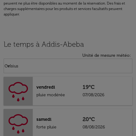
peuvent ne plus être disponibles au moment de la réservation. Des frais et
charges supplémentaires pour les produits et services facultatifs peuvent
appliquer.
Le temps à Addis-Abeba
Unité de mesure météo
:
Weather unit option Celsius Selected
keyboard_arrow_down
Celsius
19°C
vendredi
pluie modérée
07/08/2026
20°C
samedi
forte pluie
08/08/2026