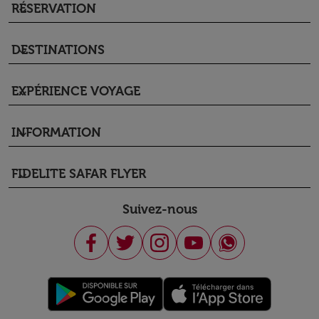
RÉSERVATION
keyboard_arrow_down
DESTINATIONS
keyboard_arrow_down
EXPÉRIENCE VOYAGE
keyboard_arrow_down
INFORMATION
keyboard_arrow_down
FIDELITE SAFAR FLYER
keyboard_arrow_down
Suivez-nous