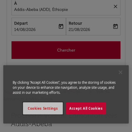
À
close
Addis-Abeba (ADD), Éthiopie
Départ
Retour
today
today
fc-booking-departure-date-aria-label
fc-booking-return-date-aria-label
14/08/2026
21/08/2026
Chercher
By clicking “Accept All Cookies”, you agree to the storing of cookies
on your device to enhance site navigation, analyze site usage, and
Accueil
Vols
Vols pour Éthiopie
Vols de
assist in our marketing efforts.
Edmonton a Addis-Abeba
Cookies Settings
Accept All Cookies
Prochains Vols de Edmonton vers
Aucun tarif trouvé pour les options populaires sélectio
Addis-Abeba