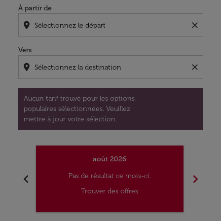
À partir de
location_on
close
Vers
location_on
close
Aucun tarif trouvé pour les options
populaires sélectionnées. Veuillez
mettre à jour votre sélection.
août 2026
chevron_left
chevron_right
Pas de résultat ce mois-ci.
Trouver des offres