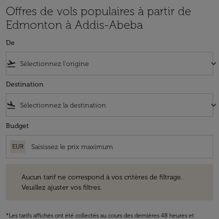
Offres de vols populaires à partir de
Edmonton à Addis-Abeba
De
flight_takeoff
keyboard_arrow_down
Destination
flight_land
keyboard_arrow_down
Budget
EUR
Aucun tarif ne correspond à vos critères de filtrage. Veuillez ajuster v
Aucun tarif ne correspond à vos critères de filtrage.
Veuillez ajuster vos filtres.
*Les tarifs affichés ont été collectés au cours des dernières 48 heures et