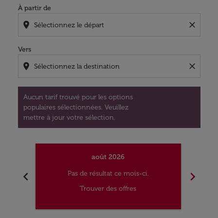
À partir de
location_on
close
Vers
location_on
close
Aucun tarif trouvé pour les options
populaires sélectionnées. Veuillez
mettre à jour votre sélection.
août 2026
chevron_left
chevron_right
Pas de résultat ce mois-ci.
Trouver des offres