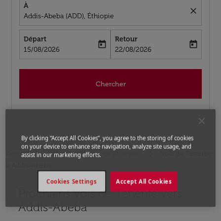
À
close
Addis-Abeba (ADD), Éthiopie
Départ
Retour
today
today
fc-booking-departure-date-aria-label
fc-booking-return-date-aria-label
15/08/2026
22/08/2026
Chercher
By clicking “Accept All Cookies”, you agree to the storing of cookies
on your device to enhance site navigation, analyze site usage, and
Accueil
Vols
Vols pour Éthiopie
Vols de Tenerife
assist in our marketing efforts.
a Addis-Abeba
Cookies Settings
Accept All Cookies
Prochains Vols de Tenerife vers
Aucun tarif trouvé pour les options populaires sélectio
Addis-Abeba