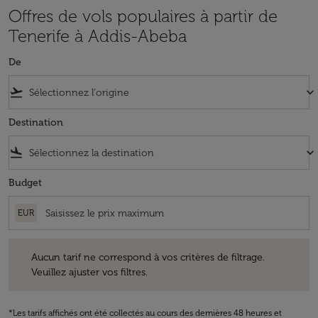
Offres de vols populaires à partir de
Tenerife à Addis-Abeba
De
flight_takeoff
keyboard_arrow_down
Destination
flight_land
keyboard_arrow_down
Budget
EUR
Aucun tarif ne correspond à vos critères de filtrage. Veuillez ajuster v
Aucun tarif ne correspond à vos critères de filtrage.
Veuillez ajuster vos filtres.
*Les tarifs affichés ont été collectés au cours des dernières 48 heures et