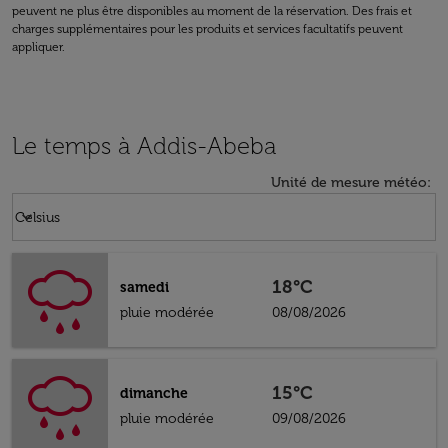
peuvent ne plus être disponibles au moment de la réservation. Des frais et
charges supplémentaires pour les produits et services facultatifs peuvent
appliquer.
Le temps à Addis-Abeba
Unité de mesure météo
:
Weather unit option Celsius Selected
keyboard_arrow_down
Celsius
18°C
samedi
pluie modérée
08/08/2026
15°C
dimanche
pluie modérée
09/08/2026