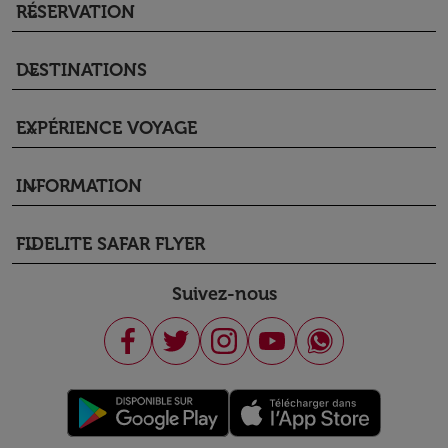
RÉSERVATION
keyboard_arrow_down
DESTINATIONS
keyboard_arrow_down
EXPÉRIENCE VOYAGE
keyboard_arrow_down
INFORMATION
keyboard_arrow_down
FIDELITE SAFAR FLYER
keyboard_arrow_down
Suivez-nous