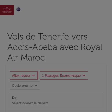

Vols de Tenerife vers
Addis-Abeba avec Royal
Air Maroc
expand_more
expand_more
Aller-retour
1 Passager, Économique
expand_more
Code promo
De
Sélectionnez le départ