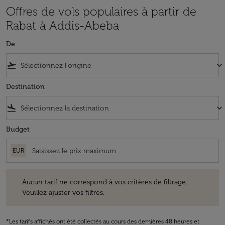
Offres de vols populaires à partir de
Rabat à Addis-Abeba
De
flight_takeoff
keyboard_arrow_down
Destination
flight_land
keyboard_arrow_down
Budget
EUR
Aucun tarif ne correspond à vos critères de filtrage. Veuillez ajuster v
Aucun tarif ne correspond à vos critères de filtrage.
Veuillez ajuster vos filtres.
*Les tarifs affichés ont été collectés au cours des dernières 48 heures et