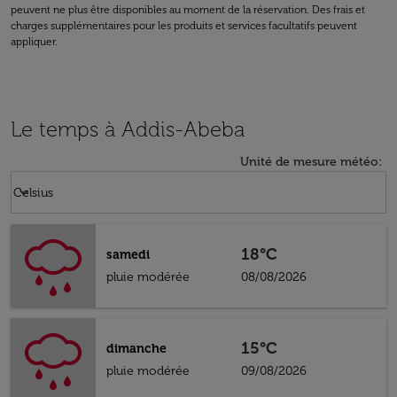
peuvent ne plus être disponibles au moment de la réservation. Des frais et
charges supplémentaires pour les produits et services facultatifs peuvent
appliquer.
Le temps à Addis-Abeba
Unité de mesure météo
:
Weather unit option Celsius Selected
keyboard_arrow_down
Celsius
18°C
samedi
pluie modérée
08/08/2026
15°C
dimanche
pluie modérée
09/08/2026