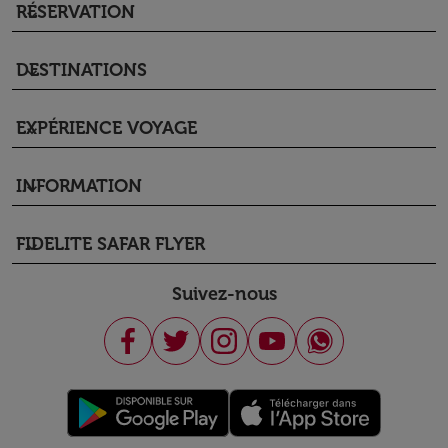
RÉSERVATION
keyboard_arrow_down
DESTINATIONS
keyboard_arrow_down
EXPÉRIENCE VOYAGE
keyboard_arrow_down
INFORMATION
keyboard_arrow_down
FIDELITE SAFAR FLYER
keyboard_arrow_down
Suivez-nous