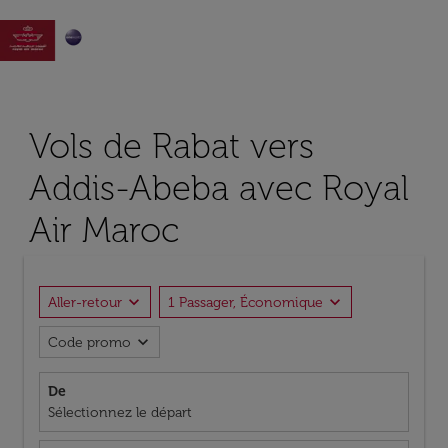

Vols de Rabat vers
Addis-Abeba avec Royal
Air Maroc
expand_more
expand_more
Aller-retour
1 Passager, Économique
expand_more
Code promo
De
Sélectionnez le départ