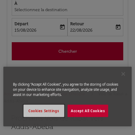
À
Sélectionnez la destination
Départ
Retour
today
today
fc-booking-departure-date-aria-label
fc-booking-return-date-aria-label
15/08/2026
22/08/2026
Chercher
By clicking “Accept All Cookies”, you agree to the storing of cookies
on your device to enhance site navigation, analyze site usage, and
Accueil
Vols
Vols pour Éthiopie
Vols de Rabat a
assist in our marketing efforts.
Addis-Abeba
Cookies Settings
Accept All Cookies
Prochains Vols de Rabat vers
Aucun tarif trouvé pour les options populaires sélectio
Addis-Abeba