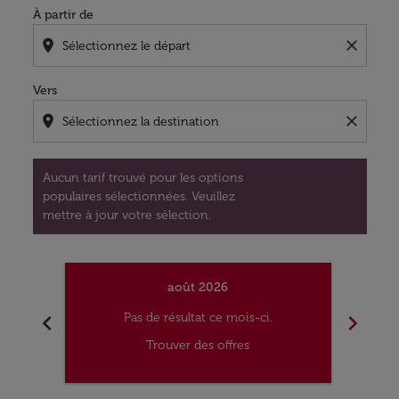
À partir de
location_on
close
Vers
location_on
close
Aucun tarif trouvé pour les options
populaires sélectionnées. Veuillez
mettre à jour votre sélection.
août 2026
chevron_left
chevron_right
Pas de résultat ce mois-ci.
Trouver des offres