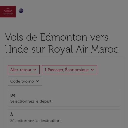

Vols de Edmonton vers
l'Inde sur Royal Air Maroc
expand_more
expand_more
Aller-retour
1 Passager, Économique
expand_more
Code promo
De
Sélectionnez le départ
À
Sélectionnez la destination