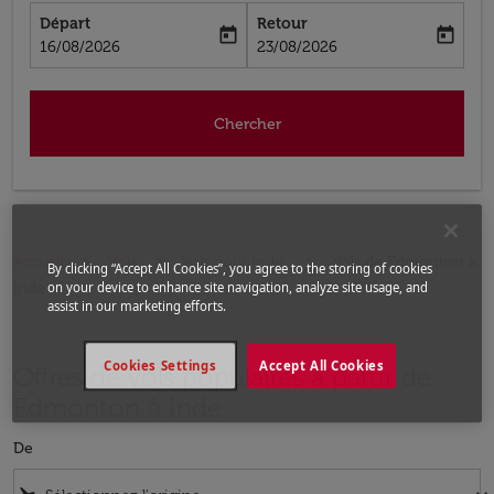
Départ
Retour
today
today
fc-booking-departure-date-aria-label
fc-booking-return-date-aria-label
16/08/2026
23/08/2026
Chercher
Accueil
Vols
Vols pour Inde
Vols de Edmonton a
By clicking “Accept All Cookies”, you agree to the storing of cookies
Inde
on your device to enhance site navigation, analyze site usage, and
assist in our marketing efforts.
Cookies Settings
Accept All Cookies
Offres de vols populaires à partir de
Edmonton à Inde
De