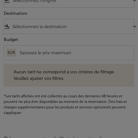
flight_takeoff
keyboard_arrow_down
Destination
flight_land
keyboard_arrow_down
Budget
EUR
Aucun tarif ne correspond à vos critères de filtrage. Veuillez ajuster v
Aucun tarif ne correspond à vos critères de filtrage.
Veuillez ajuster vos filtres.
*Les tarifs affichés ont été collectés au cours des dernières 48 heures et
peuvent ne plus être disponibles au moment de la réservation. Des frais et
charges supplémentaires pour les produits et services optionnels peuvent
s'appliquer.