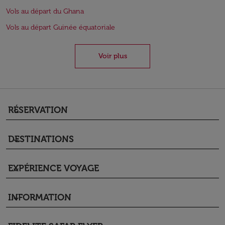
Vols au départ du Ghana
Vols au départ Guinée équatoriale
Voir plus
RÉSERVATION
keyboard_arrow_down
DESTINATIONS
keyboard_arrow_down
EXPÉRIENCE VOYAGE
keyboard_arrow_down
INFORMATION
keyboard_arrow_down