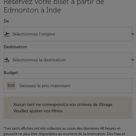
Réservez votre billet à partir de
Edmonton à Inde
De
flight_takeoff
keyboard_arrow_down
Destination
flight_land
keyboard_arrow_down
Budget
EUR
Aucun tarif ne correspond à vos critères de filtrage. Veuillez ajuster v
Aucun tarif ne correspond à vos critères de filtrage.
Veuillez ajuster vos filtres.
*Les tarifs affichés ont été collectés au cours des dernières 48 heures et
peuvent ne plus être disponibles au moment de la réservation. Des frais et