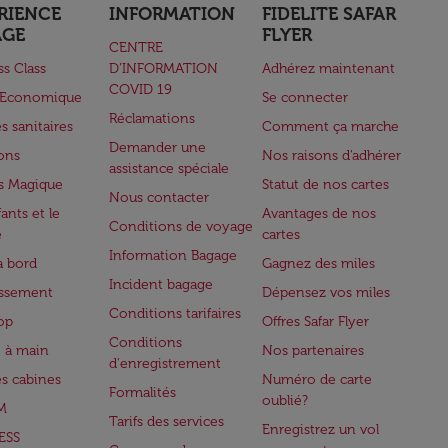
RIENCE
INFORMATION
FIDELITE SAFAR
AGE
FLYER
CENTRE
ss Class
D’INFORMATION
Adhérez maintenant
COVID 19
e Economique
Se connecter
Réclamations
s sanitaires
Comment ça marche
Demander une
lons
Nos raisons d'adhérer
assistance spéciale
s Magique
Statut de nos cartes
Nous contacter
ants et le
Avantages de nos
Conditions de voyage
e
cartes
Information Bagage
à bord
Gagnez des miles
Incident bagage
issement
Dépensez vos miles
Conditions tarifaires
op
Offres Safar Flyer
Conditions
 à main
Nos partenaires
d'enregistrement
es cabines
Numéro de carte
Formalités
oublié?
M
Tarifs des services
Enregistrez un vol
ESS