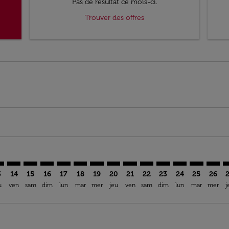
Pas de résultat ce mois-ci.
Trouver des offres
er. Trouver des offres
claimer. Trouver des offres
-disclaimer. Trouver des offres
fers-disclaimer. Trouver des offres
ew-offers-disclaimer. Trouver des offres
p-view-offers-disclaimer. Trouver des offres
L: cmp-view-offers-disclaimer. Trouver des offres
S–FLL: cmp-view-offers-disclaimer. Trouver des offres
LIS–FLL: cmp-view-offers-disclaimer. Trouver des offres
LIS–FLL: cmp-view-offers-disclaimer. Trouver des offr
LIS–FLL: cmp-view-offers-disclaimer. Trouver des 
LIS–FLL: cmp-view-offers-disclaimer. Trouver 
LIS–FLL: cmp-view-offers-disclaimer. Tro
LIS–FLL: cmp-view-offers-disclaimer.
LIS–FLL: cmp-view-offers-disclai
LIS–FLL: cmp-view-offers-di
LIS–FLL: cmp-view-offer
LIS–FLL: cmp-view-o
LIS–FLL: cmp-v
LIS–FLL: c
LIS–FL
L
3
14
15
16
17
18
19
20
21
22
23
24
25
26
u
ven
sam
dim
lun
mar
mer
jeu
ven
sam
dim
lun
mar
mer
j