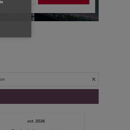
te
close
oct. 2026
n