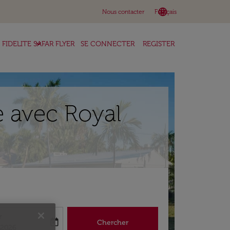
language
keyboard_arrow_down
Nous contacter
Français
keyboard_arrow_down
FIDELITE SAFAR FLYER
SE CONNECTER
REGISTER
e avec Royal
r
today
Chercher
abel
king-return-date-aria-label
/2026