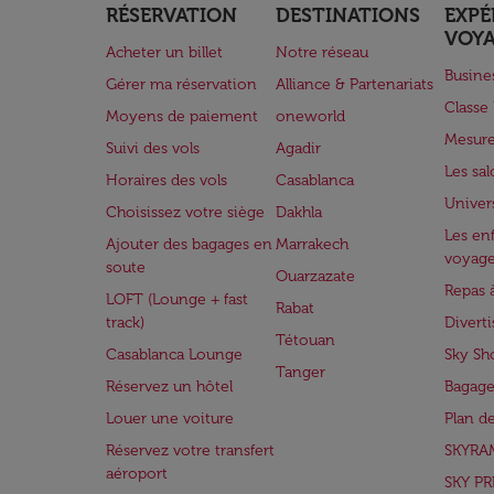
RÉSERVATION
DESTINATIONS
EXPÉ
VOY
Acheter un billet
Notre réseau
Busine
Gérer ma réservation
Alliance & Partenariats
Class
Moyens de paiement
oneworld
Mesure
Suivi des vols
Agadir
Les sa
Horaires des vols
Casablanca
Univer
Choisissez votre siège
Dakhla
Les enf
Ajouter des bagages en
Marrakech
voyag
soute
Ouarzazate
Repas 
LOFT (Lounge + fast
Rabat
track)
Divert
Tétouan
Casablanca Lounge
Sky Sh
Tanger
Réservez un hôtel
Bagage
Louer une voiture
Plan d
Réservez votre transfert
SKYRA
aéroport
SKY PR