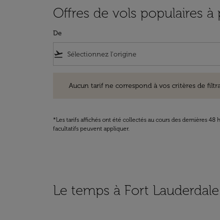
Offres de vols populaires à
De
flight_takeoff
Aucun tarif ne correspond à vos critères de filtrage. Ve
Aucun tarif ne correspond à vos critères de filtrag
*Les tarifs affichés ont été collectés au cours des dernières 4
facultatifs peuvent appliquer.
Le temps à Fort Lauderdale