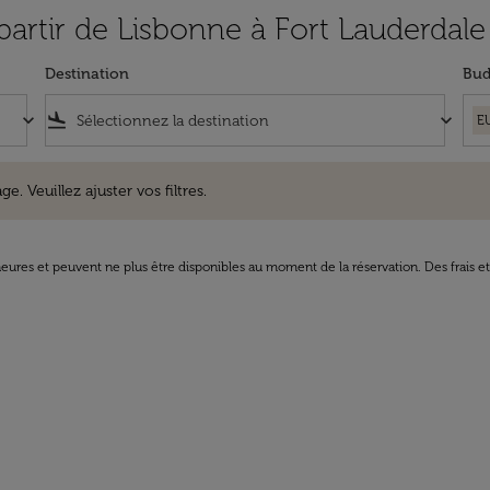
 partir de Lisbonne à Fort Lauderdale
Destination
Bud
keyboard_arrow_down
flight_land
keyboard_arrow_down
E
uillez ajuster vos filtres.
e. Veuillez ajuster vos filtres.
8 heures et peuvent ne plus être disponibles au moment de la réservation. Des frais e