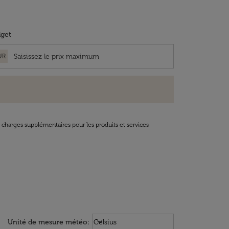
get
UR
t charges supplémentaires pour les produits et services
Weather unit option Celsius Select
keyboard_arrow_down
Unité de mesure météo
:
Celsius