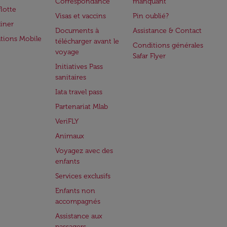
Correspondance
manquant
flotte
Visas et vaccins
Pin oublié?
iner
Documents à
Assistance & Contact
ations Mobile
télécharger avant le
Conditions générales
voyage
Safar Flyer
Initiatives Pass
sanitaires
Iata travel pass
Partenariat Mlab
VeriFLY
Animaux
Voyagez avec des
enfants
Services exclusifs
Enfants non
accompagnés
Assistance aux
passagers