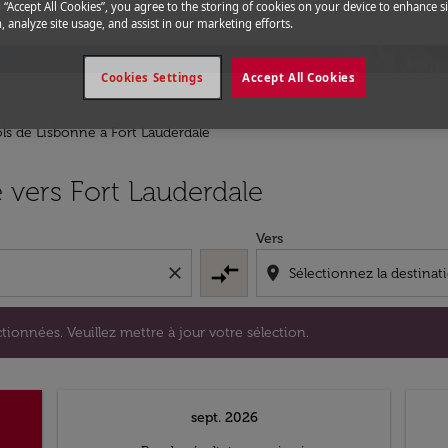
g “Accept All Cookies”, you agree to the storing of cookies on your device to enhance si
, analyze site usage, and assist in our marketing efforts.
Cookies Settings
Accept All Cookies
ls de Lisbonne a Fort Lauderdale
s sélectionnées. Veuillez mettre à jour votre sélection.
 vers Fort Lauderdale
Vers
compare_arrows
close
location_on
tionnées. Veuillez mettre à jour votre sélection.
sept. 2026