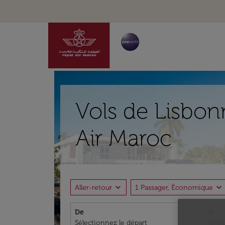
Vols de Lisbon
Air Maroc
expand_more
expand_more
Aller-retour
1 Passager, Économique
De
À