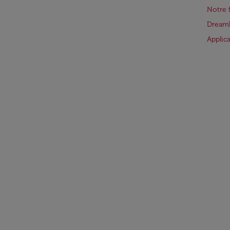
Notre 
Dreaml
Applic