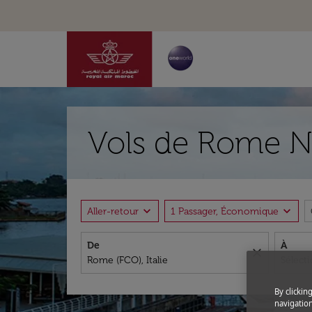
Vols de Rome Ni
expand_more
expand_more
Aller-retour
1 Passager, Économique
De
À
close
By clickin
navigation