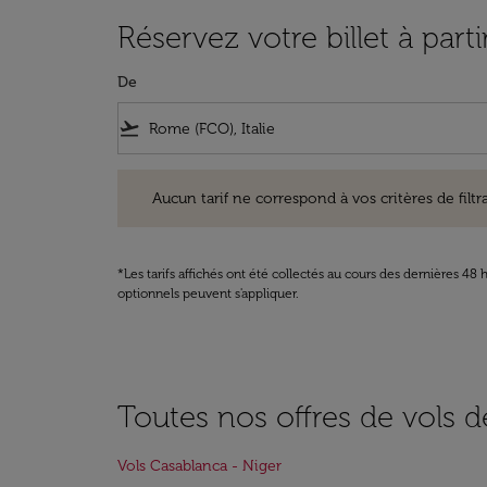
Réservez votre billet à par
De
flight_takeoff
Aucun tarif ne correspond à vos critères de filtrage. Ve
Aucun tarif ne correspond à vos critères de filtrag
*Les tarifs affichés ont été collectés au cours des dernières 4
optionnels peuvent s'appliquer.
Toutes nos offres de vols 
Vols Casablanca - Niger