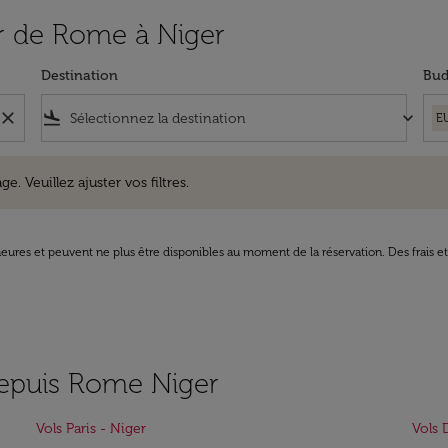
tir de Rome à Niger
Destination
Bud
close
flight_land
keyboard_arrow_down
E
uillez ajuster vos filtres.
e. Veuillez ajuster vos filtres.
8 heures et peuvent ne plus être disponibles au moment de la réservation. Des frais e
depuis Rome Niger
Vols Paris - Niger
Vols 