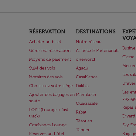
RÉSERVATION
DESTINATIONS
EXPÉ
VOY
Acheter un billet
Notre réseau
Busine
Gérer ma réservation
Alliance & Partenariats
Class
Moyens de paiement
oneworld
Mesure
Suivi des vols
Agadir
Les sa
Horaires des vols
Casablanca
Univer
Choisissez votre siège
Dakhla
Les enf
Ajouter des bagages en
Marrakech
voyag
soute
Ouarzazate
Repas 
LOFT (Lounge + fast
Rabat
track)
Divert
Tétouan
Casablanca Lounge
Sky Sh
Tanger
Réservez un hôtel
Bagage