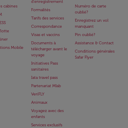
d'enregistrement
es cabines
Numéro de carte
Formalités
oublié?
M
Tarifs des services
Enregistrez un vol
ESS
Correspondance
manquant
flotte
Visas et vaccins
Pin oublié?
iner
Documents à
Assistance & Contact
ations Mobile
télécharger avant le
Conditions générales
voyage
Safar Flyer
Initiatives Pass
sanitaires
Iata travel pass
Partenariat Mlab
VeriFLY
Animaux
Voyagez avec des
enfants
Services exclusifs