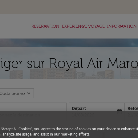
keyboard_arrow_down
keyboard_arrow_down
keyboard_arrow_down
RÉSERVATION
EXPÉRIENCE VOYAGE
INFORMATION
ger sur Royal Air Mar
expand_more
Code promo
Départ
Reto
today
fc-booking-departure-date-aria-l
fc-bo
14/08/2026
21/0
g “Accept All Cookies”, you agree to the storing of cookies on your device to enhance si
, analyze site usage, and assist in our marketing efforts.