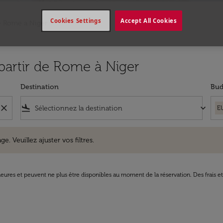
Cookies Settings
Accept All Cookies
e Rome a Niger
 partir de Rome à Niger
Destination
Bud
close
flight_land
keyboard_arrow_down
E
uillez ajuster vos filtres.
e. Veuillez ajuster vos filtres.
8 heures et peuvent ne plus être disponibles au moment de la réservation. Des frais e