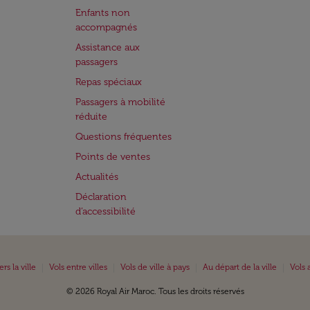
Enfants non
accompagnés
Assistance aux
passagers
Repas spéciaux
Passagers à mobilité
réduite
Questions fréquentes
Points de ventes
Actualités
Déclaration
d’accessibilité
|
|
|
|
ers la ville
Vols entre villes
Vols de ville à pays
Au départ de la ville
Vols 
© 2026 Royal Air Maroc. Tous les droits réservés