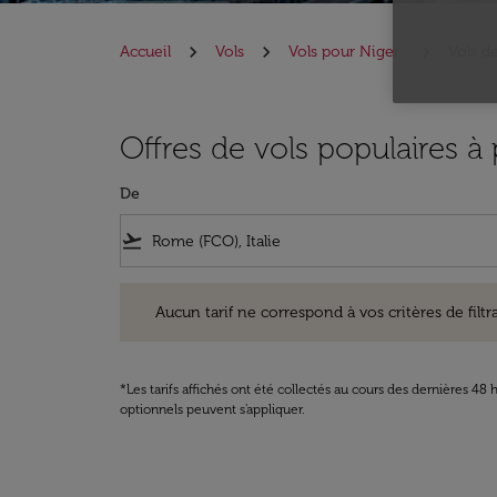
Accueil
Vols
Vols pour Niger
Vols d
Offres de vols populaires à
De
flight_takeoff
Aucun tarif ne correspond à vos critères de filtrage. Ve
Aucun tarif ne correspond à vos critères de filtrag
*Les tarifs affichés ont été collectés au cours des dernières 4
optionnels peuvent s'appliquer.