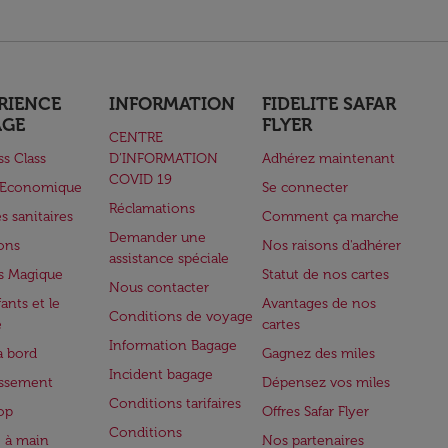
RIENCE
INFORMATION
FIDELITE SAFAR
AGE
FLYER
CENTRE
ss Class
D’INFORMATION
Adhérez maintenant
COVID 19
e Economique
Se connecter
Réclamations
s sanitaires
Comment ça marche
Demander une
lons
Nos raisons d'adhérer
assistance spéciale
s Magique
Statut de nos cartes
Nous contacter
ants et le
Avantages de nos
Conditions de voyage
e
cartes
Information Bagage
à bord
Gagnez des miles
Incident bagage
issement
Dépensez vos miles
Conditions tarifaires
op
Offres Safar Flyer
Conditions
 à main
Nos partenaires