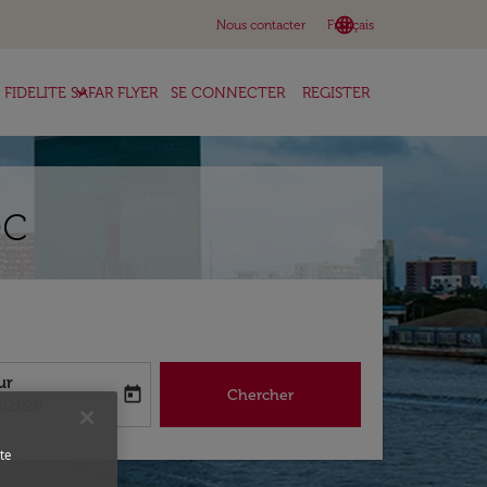
language
keyboard_arrow_down
Nous contacter
Français
keyboard_arrow_down
FIDELITE SAFAR FLYER
SE CONNECTER
REGISTER
oc
ur
today
Chercher
abel
oking-return-date-aria-label
8/2026
te