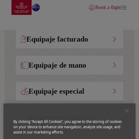
Ir a la página de inicio
Saltar al contenido principal
Book a flight
Iniciar sesión | Unirse)
Equipaje facturado
Equipaje de mano
Equipaje especial
Equipamiento deportivo
By clicking “Accept All Cookies”, you agree to the storing of cookies
on your device to enhance site navigation, analyze site usage, and
assist in our marketing efforts.