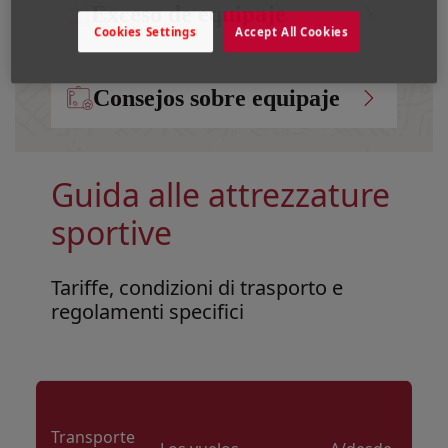
Exceso de equipaje
Cookies Settings
Accept All Cookies
Consejos sobre equipaje
Guida alle attrezzature
sportive
Tariffe, condizioni di trasporto e
regolamenti specifici
Open in a new window
Open in a new window
Open in a new window
Transporte