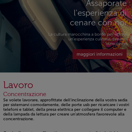
Assaporate
l'esperienza di
cenare con noi
La cultura marocchina a bordo per offrirvi
un'esperienza culinaria davvero
stimolante.
maggiori informazioni
Lavoro
Concentrazione
Se volete lavorare, approfittate dell'inclinazione della vostra sedia
per sistemarvi comodamente, delle porte usb per ricaricare i vostri
telefoni e tablet, della presa elettrica per collegare il computer e
della lampada da lettura per creare un'atmosfera favorevole alla
concentrazione.