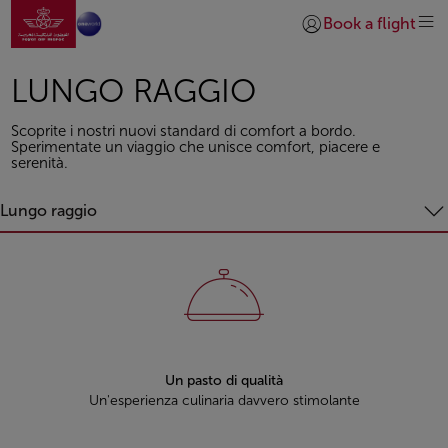
Vai alla home page
Skip to Main Content
Book a flight
Accedi | Unisciti)
LUNGO RAGGIO
Scoprite i nostri nuovi standard di comfort a bordo.
Sperimentate un viaggio che unisce comfort, piacere e
serenità.
Lungo raggio
Un pasto di qualità
Un'esperienza culinaria davvero stimolante