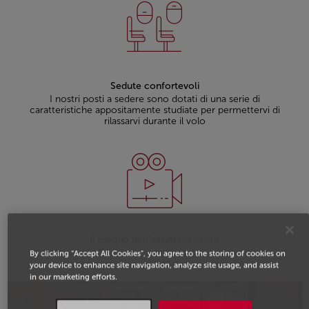
Sedute confortevoli
I nostri posti a sedere sono dotati di una serie di
caratteristiche appositamente studiate per permettervi di
rilassarvi durante il volo
Il meglio dell'intrattenimento
Con Video on Demand, godetevi una selezione di oltre
By clicking “Accept All Cookies”, you agree to the storing of cookies on
45 programmi e più di 150 album musicali.
your device to enhance site navigation, analyze site usage, and assist
in our marketing efforts.