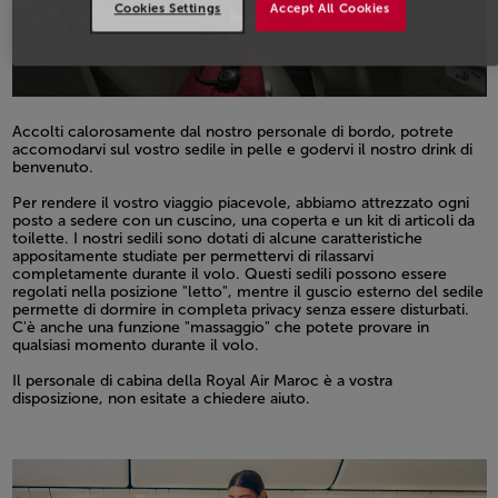
Cookies Settings
Accept All Cookies
Accolti calorosamente dal nostro personale di bordo, potrete
accomodarvi sul vostro sedile in pelle e godervi il nostro drink di
benvenuto.
Open in a new window
Per rendere il vostro viaggio piacevole, abbiamo attrezzato ogni
posto a sedere con un cuscino, una coperta e un kit di articoli da
toilette. I nostri sedili sono dotati di alcune caratteristiche
appositamente studiate per permettervi di rilassarvi
completamente durante il volo. Questi sedili possono essere
regolati nella posizione "letto", mentre il guscio esterno del sedile
permette di dormire in completa privacy senza essere disturbati.
C'è anche una funzione "massaggio" che potete provare in
qualsiasi momento durante il volo.
Open in a new window
Il personale di cabina della Royal Air Maroc è a vostra
disposizione, non esitate a chiedere aiuto.
Open in a new window