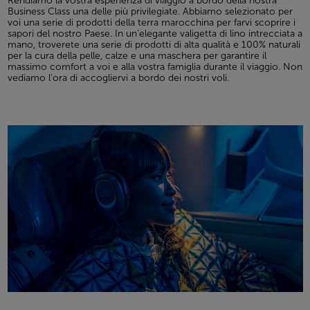
Rendiamo la vostra esperienza di viaggio a bordo della nostra
Business Class una delle più privilegiate. Abbiamo selezionato per
voi una serie di prodotti della terra marocchina per farvi scoprire i
sapori del nostro Paese. In un'elegante valigetta di lino intrecciata a
mano, troverete una serie di prodotti di alta qualità e 100% naturali
per la cura della pelle, calze e una maschera per garantire il
massimo comfort a voi e alla vostra famiglia durante il viaggio. Non
vediamo l'ora di accogliervi a bordo dei nostri voli.