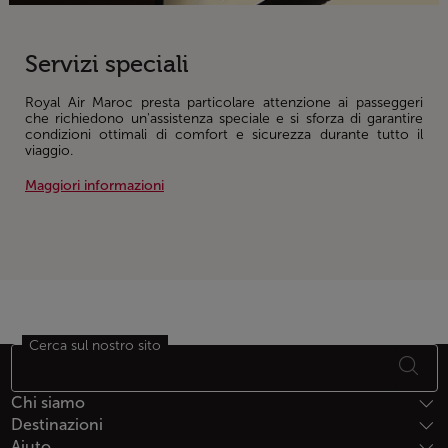
Servizi speciali
Royal Air Maroc presta particolare attenzione ai passeggeri
che richiedono un'assistenza speciale e si sforza di garantire
condizioni ottimali di comfort e sicurezza durante tutto il
viaggio.
Maggiori informazioni
Cerca sul nostro sito
Piè di pagina Mappa del sito
Chi siamo
Destinazioni
Aiuto