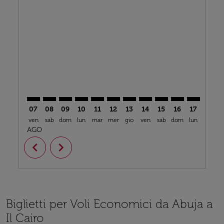
ABV–CAI: cmp-view-offers-disclaimer. Trova offerte
ABV–CAI: cmp-view-offers-disclaimer. Trova offe
ABV–CAI: cmp-view-offers-disclaimer. Trova 
ABV–CAI: cmp-view-offers-disclaimer. Tr
ABV–CAI: cmp-view-offers-disclaimer
ABV–CAI: cmp-view-offers-discla
ABV–CAI: cmp-view-offers-d
ABV–CAI: cmp-view-offe
ABV–CAI: cmp-view-
ABV–CAI: cmp-v
ABV–CAI: 
ABV–C
A
07
08
09
10
11
12
13
14
15
16
17
18
ven
sab
dom
lun
mar
mer
gio
ven
sab
dom
lun
mar
m
AGO
chevron_left
chevron_right
Biglietti per Voli Economici da Abuja a
Il Cairo