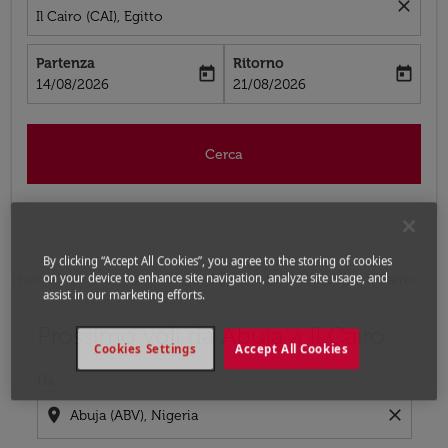
close
Il Cairo (CAI), Egitto
Partenza
Ritorno
today
today
fc-booking-departure-date-aria-label
fc-booking-return-date-aria-label
14/08/2026
21/08/2026
Cerca
By clicking “Accept All Cookies”, you agree to the storing of cookies
on your device to enhance site navigation, analyze site usage, and
Home
Voli
Voli per Egitto
Voli Abuja - Il Cairo
assist in our marketing efforts.
Prossimo voli da Abuja a Il Cairo
Prova ad aggiornare il tuo percorso (origine e/o destina
Cookies Settings
Accept All Cookies
Da
location_on
close