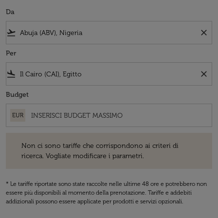
Da
flight_takeoff
close
Per
flight_land
close
Budget
EUR
Non ci sono tariffe che corrispondono ai criteri di ricerca. Vogliate 
Non ci sono tariffe che corrispondono ai criteri di
ricerca. Vogliate modificare i parametri.
* Le tariffe riportate sono state raccolte nelle ultime 48 ore e potrebbero non
essere più disponibili al momento della prenotazione. Tariffe e addebiti
addizionali possono essere applicate per prodotti e servizi opzionali.