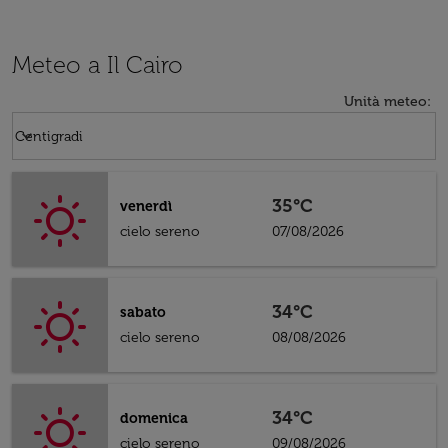
Meteo a Il Cairo
Unità meteo
:
Weather unit option Centigradi Selected
keyboard_arrow_down
Centigradi
35°C
venerdì
cielo sereno
07/08/2026
34°C
sabato
cielo sereno
08/08/2026
34°C
domenica
cielo sereno
09/08/2026