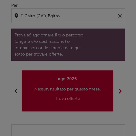
Per
location_on
close
Prova ad aggiornare il tuo percorso
(origine e/o destinazione) o
interagisci con le singole date qui
sotto per trovare offerte.
ago 2026
chevron_left
chevron_right
Nessun risultato per questo mese.
Nes
Trova offerte
Displaying fares for agosto-2026