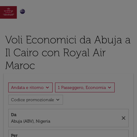

Voli Economici da Abuja a
Il Cairo con Royal Air
Maroc
expand_more
expand_more
Andata e ritorno
1 Passeggero, Economia
expand_more
Codice promozionale
Da
close
Abuja (ABV), Nigeria
Per