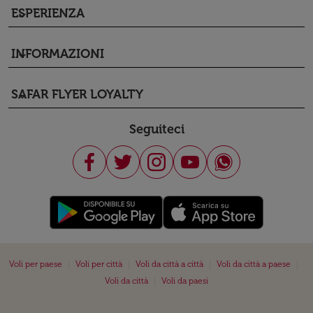
ESPERIENZA
keyboard_arrow_down
INFORMAZIONI
keyboard_arrow_down
SAFAR FLYER LOYALTY
keyboard_arrow_down
Seguiteci
|
|
|
|
Voli per paese
Voli per città
Voli da città a città
Voli da città a paese
|
Voli da città
Voli da paesi