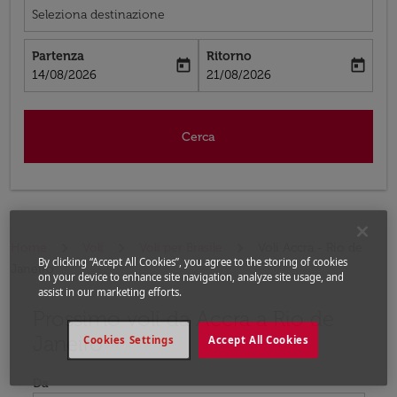
Seleziona destinazione
Partenza
Ritorno
today
today
fc-booking-departure-date-aria-label
fc-booking-return-date-aria-label
14/08/2026
21/08/2026
Cerca
Home
Voli
Voli per Brasile
Voli Accra - Rio de
By clicking “Accept All Cookies”, you agree to the storing of cookies
Janeiro
on your device to enhance site navigation, analyze site usage, and
assist in our marketing efforts.
Prossimo voli da Accra a Rio de
Prova ad aggiornare il tuo percorso (origine e/o destina
Janeiro
Cookies Settings
Accept All Cookies
Da