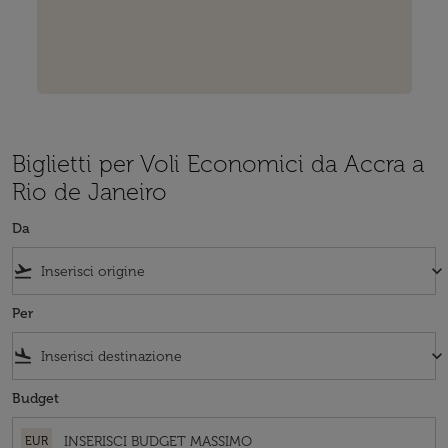
Biglietti per Voli Economici da Accra a
Rio de Janeiro
Da
flight_takeoff
keyboard_arrow_down
Per
flight_land
keyboard_arrow_down
Budget
EUR