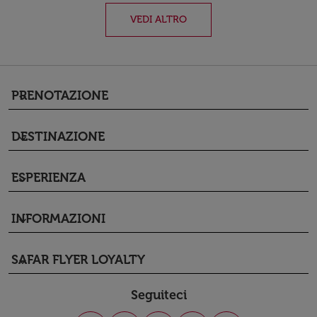
VEDI ALTRO
PRENOTAZIONE
keyboard_arrow_down
DESTINAZIONE
keyboard_arrow_down
ESPERIENZA
keyboard_arrow_down
INFORMAZIONI
keyboard_arrow_down
SAFAR FLYER LOYALTY
keyboard_arrow_down
Seguiteci