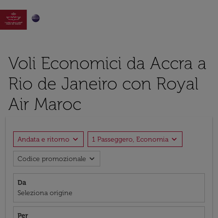

Voli Economici da Accra a
Rio de Janeiro con Royal
Air Maroc
expand_more
expand_more
Andata e ritorno
1 Passeggero, Economia
expand_more
Codice promozionale
Da
Seleziona origine
Per