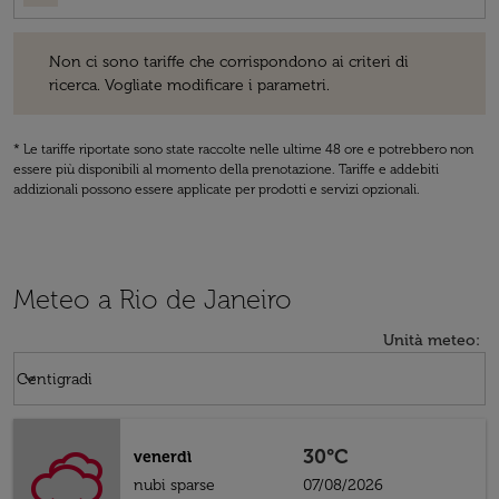
Non ci sono tariffe che corrispondono ai criteri di ricerca. Vogliate 
Non ci sono tariffe che corrispondono ai criteri di
ricerca. Vogliate modificare i parametri.
* Le tariffe riportate sono state raccolte nelle ultime 48 ore e potrebbero non
essere più disponibili al momento della prenotazione. Tariffe e addebiti
addizionali possono essere applicate per prodotti e servizi opzionali.
Meteo a Rio de Janeiro
Unità meteo
:
Weather unit option Centigradi Selected
keyboard_arrow_down
Centigradi
30°C
venerdì
nubi sparse
07/08/2026