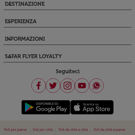
DESTINAZIONE
keyboard_arrow_down
ESPERIENZA
keyboard_arrow_down
INFORMAZIONI
keyboard_arrow_down
SAFAR FLYER LOYALTY
keyboard_arrow_down
Seguiteci
|
|
|
|
Voli per paese
Voli per città
Voli da città a città
Voli da città a paese