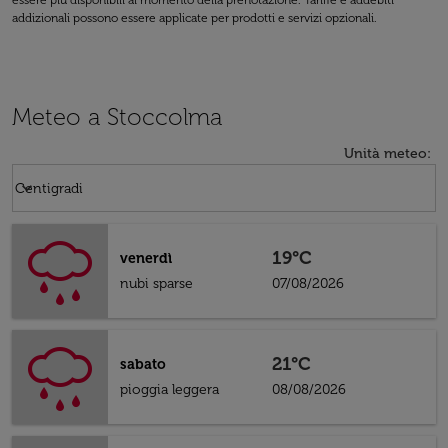
essere più disponibili al momento della prenotazione. Tariffe e addebiti
addizionali possono essere applicate per prodotti e servizi opzionali.
Meteo a Stoccolma
Unità meteo
:
Weather unit option Centigradi Selected
keyboard_arrow_down
Centigradi
19°C
venerdì
nubi sparse
07/08/2026
21°C
sabato
pioggia leggera
08/08/2026