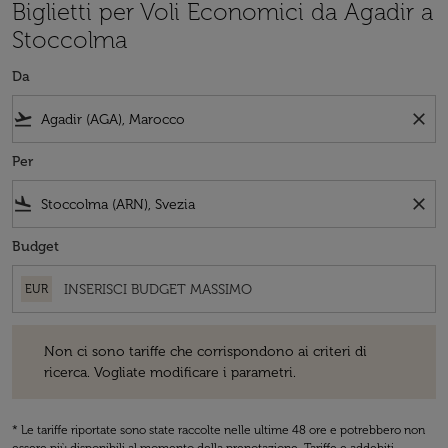
Biglietti per Voli Economici da Agadir a
Stoccolma
Da
flight_takeoff
close
Per
flight_land
close
Budget
EUR
Non ci sono tariffe che corrispondono ai criteri di ricerca. Vogliate 
Non ci sono tariffe che corrispondono ai criteri di
ricerca. Vogliate modificare i parametri.
* Le tariffe riportate sono state raccolte nelle ultime 48 ore e potrebbero non