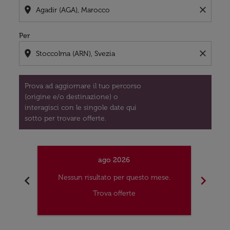
location_on
close
Per
location_on
close
Prova ad aggiornare il tuo percorso
(origine e/o destinazione) o
interagisci con le singole date qui
sotto per trovare offerte.
ago 2026
chevron_left
chevron_right
Nessun risultato per questo mese.
Nes
Trova offerte