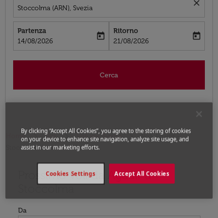
close
Stoccolma (ARN), Svezia
Partenza
Ritorno
today
today
fc-booking-departure-date-aria-label
fc-booking-return-date-aria-label
14/08/2026
21/08/2026
Cerca
By clicking “Accept All Cookies”, you agree to the storing of cookies
Home
Voli
Voli per Svezia
Voli Agadir -
on your device to enhance site navigation, analyze site usage, and
Stoccolma
assist in our marketing efforts.
Prossimo voli da Agadir a
Prova ad aggiornare il tuo percorso (origine e/o destina
Cookies Settings
Accept All Cookies
Stoccolma
Da