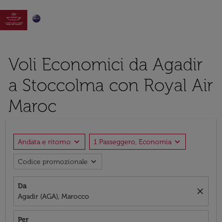

Voli Economici da Agadir
a Stoccolma con Royal Air
Maroc
expand_more
expand_more
Andata e ritorno
1 Passeggero, Economia
expand_more
Codice promozionale
Da
close
Agadir (AGA), Marocco
Per