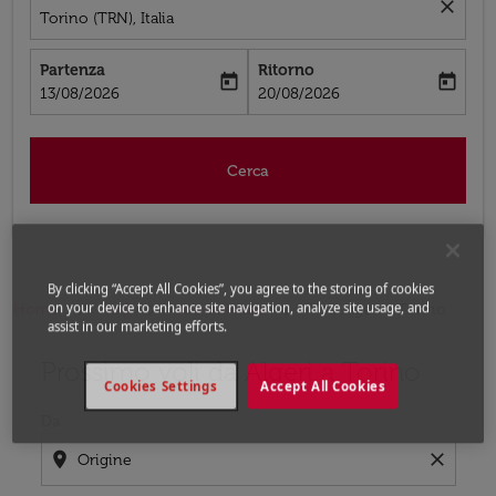
close
Torino (TRN), Italia
Partenza
Ritorno
today
today
fc-booking-departure-date-aria-label
fc-booking-return-date-aria-label
13/08/2026
20/08/2026
Cerca
By clicking “Accept All Cookies”, you agree to the storing of cookies
on your device to enhance site navigation, analyze site usage, and
Home
Voli
Voli per Italia
Voli Algeri - Torino
assist in our marketing efforts.
Prossimo voli da Algeri a Torino
Prova ad aggiornare il tuo percorso (origine e/o destina
Cookies Settings
Accept All Cookies
Da
location_on
close