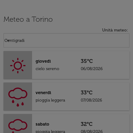
Meteo a Torino
Unità meteo
:
Weather unit option Centigradi Selected
keyboard_arrow_down
Centigradi
35°C
giovedì
cielo sereno
06/08/2026
33°C
venerdì
pioggia leggera
07/08/2026
32°C
sabato
pioggia leggera
08/08/2026