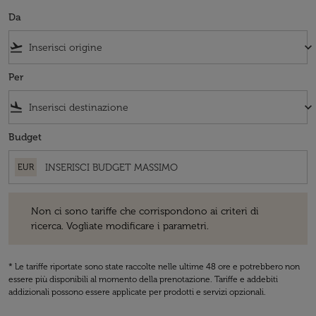
Da
flight_takeoff
keyboard_arrow_down
Per
flight_land
keyboard_arrow_down
Budget
EUR
Non ci sono tariffe che corrispondono ai criteri di ricerca. Vogliate 
Non ci sono tariffe che corrispondono ai criteri di
ricerca. Vogliate modificare i parametri.
* Le tariffe riportate sono state raccolte nelle ultime 48 ore e potrebbero non
essere più disponibili al momento della prenotazione. Tariffe e addebiti
addizionali possono essere applicate per prodotti e servizi opzionali.