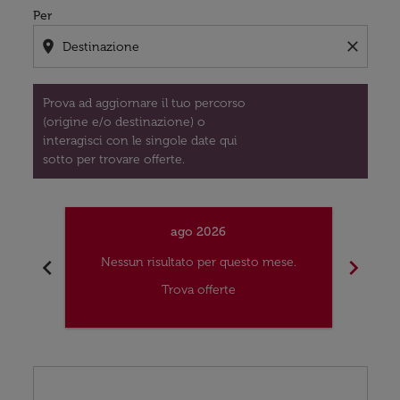
Per
location_on
close
Prova ad aggiornare il tuo percorso
(origine e/o destinazione) o
interagisci con le singole date qui
sotto per trovare offerte.
ago 2026
chevron_left
chevron_right
Nessun risultato per questo mese.
Nes
Trova offerte
Displaying fares for agosto-2026