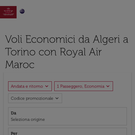

Voli Economici da Algeri a
Torino con Royal Air
Maroc
expand_more
expand_more
Andata e ritorno
1 Passeggero, Economia
expand_more
Codice promozionale
Da
Seleziona origine
Per