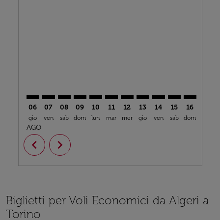
ALG–TRN: cmp-view-offers-disclaimer. Trova offerte
ALG–TRN: cmp-view-offers-disclaimer. Trova offe
ALG–TRN: cmp-view-offers-disclaimer. Trova 
ALG–TRN: cmp-view-offers-disclaimer. T
ALG–TRN: cmp-view-offers-disclaime
ALG–TRN: cmp-view-offers-discl
ALG–TRN: cmp-view-offers-d
ALG–TRN: cmp-view-offe
ALG–TRN: cmp-view-
ALG–TRN: cmp-
ALG–TRN: 
ALG–T
A
06
07
08
09
10
11
12
13
14
15
16
17
gio
ven
sab
dom
lun
mar
mer
gio
ven
sab
dom
lun
m
AGO
chevron_left
chevron_right
Biglietti per Voli Economici da Algeri a
Torino