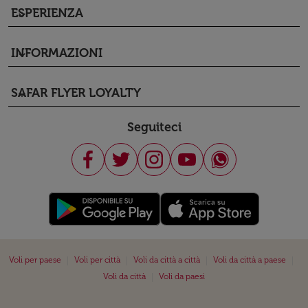
ESPERIENZA
keyboard_arrow_down
INFORMAZIONI
keyboard_arrow_down
SAFAR FLYER LOYALTY
keyboard_arrow_down
Seguiteci
|
|
|
|
Voli per paese
Voli per città
Voli da città a città
Voli da città a paese
|
Voli da città
Voli da paesi