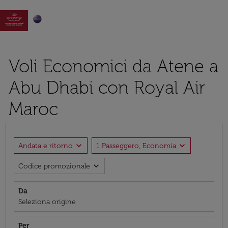

Voli Economici da Atene a
Abu Dhabi con Royal Air
Maroc
expand_more
expand_more
Andata e ritorno
1 Passeggero, Economia
expand_more
Codice promozionale
Da
Seleziona origine
Per