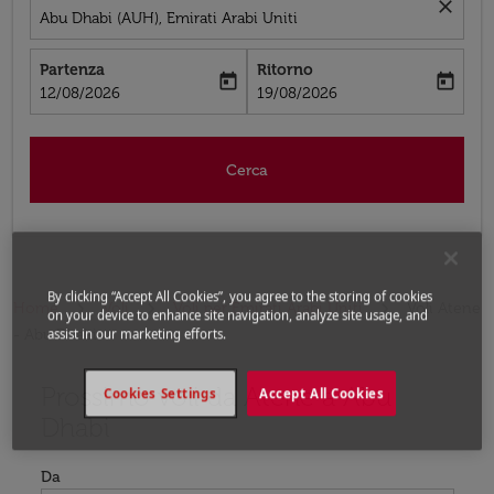
close
Abu Dhabi (AUH), Emirati Arabi Uniti
Partenza
Ritorno
today
today
fc-booking-departure-date-aria-label
fc-booking-return-date-aria-label
12/08/2026
19/08/2026
Cerca
By clicking “Accept All Cookies”, you agree to the storing of cookies
Home
Voli
Voli per Emirati Arabi Uniti
Voli Atene
on your device to enhance site navigation, analyze site usage, and
- Abu Dhabi
assist in our marketing efforts.
Prossimo voli da Atene a Abu
Prova ad aggiornare il tuo percorso (origine e/o destina
Cookies Settings
Accept All Cookies
Dhabi
Da