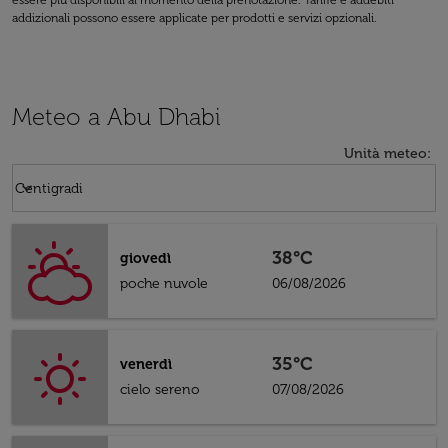
essere più disponibili al momento della prenotazione. Tariffe e addebiti
addizionali possono essere applicate per prodotti e servizi opzionali.
Meteo a Abu Dhabi
Unità meteo
:
Weather unit option Centigradi Selected
keyboard_arrow_down
Centigradi
38°C
giovedì
poche nuvole
06/08/2026
35°C
venerdì
cielo sereno
07/08/2026