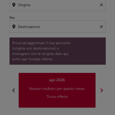
location_on
close
Per
location_on
close
Prova ad aggiornare il tuo percorso
(origine e/o destinazione) o
interagisci con le singole date qui
sotto per trovare offerte.
ago 2026
chevron_left
chevron_right
Nessun risultato per questo mese.
Nes
Trova offerte