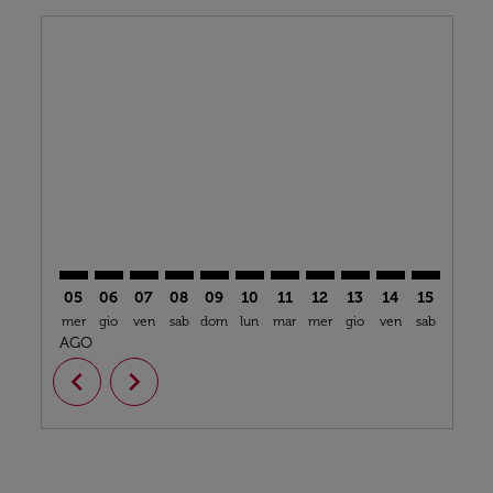
Displaying fares for agosto-2026
ATH–AUH: cmp-view-offers-disclaimer. Trova offerte
ATH–AUH: cmp-view-offers-disclaimer. Trova off
ATH–AUH: cmp-view-offers-disclaimer. Trova
ATH–AUH: cmp-view-offers-disclaimer. T
ATH–AUH: cmp-view-offers-disclaime
ATH–AUH: cmp-view-offers-discl
ATH–AUH: cmp-view-offers-d
ATH–AUH: cmp-view-offe
ATH–AUH: cmp-view
ATH–AUH: cmp-
ATH–AUH: 
ATH–A
A
05
06
07
08
09
10
11
12
13
14
15
16
mer
gio
ven
sab
dom
lun
mar
mer
gio
ven
sab
dom
l
AGO
chevron_left
chevron_right