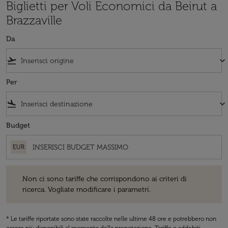
Biglietti per Voli Economici da Beirut a
Brazzaville
Da
flight_takeoff
keyboard_arrow_down
Per
flight_land
keyboard_arrow_down
Budget
EUR
Non ci sono tariffe che corrispondono ai criteri di ricerca. Vogliate 
Non ci sono tariffe che corrispondono ai criteri di
ricerca. Vogliate modificare i parametri.
* Le tariffe riportate sono state raccolte nelle ultime 48 ore e potrebbero non