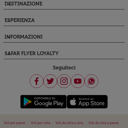
DESTINAZIONE
keyboard_arrow_down
ESPERIENZA
keyboard_arrow_down
INFORMAZIONI
keyboard_arrow_down
SAFAR FLYER LOYALTY
keyboard_arrow_down
Seguiteci
|
|
|
|
Voli per paese
Voli per città
Voli da città a città
Voli da città a paese