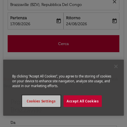
close
Brazzaville (BZV), Repubblica Del Congo
Partenza
Ritorno
today
today
fc-booking-departure-date-aria-label
fc-booking-return-date-aria-label
17/08/2026
24/08/2026
Cerca
By clicking “Accept All Cookies”, you agree to the storing of cookies
Home
Voli
Voli per Repubblica Del Congo
Voli
on your device to enhance site navigation, analyze site usage, and
Beirut - Brazzaville
assist in our marketing efforts.
Prossimo voli da Beirut a
Prova ad aggiornare il tuo percorso (origine e/o destina
Cookies Settings
Accept All Cookies
Brazzaville
Da