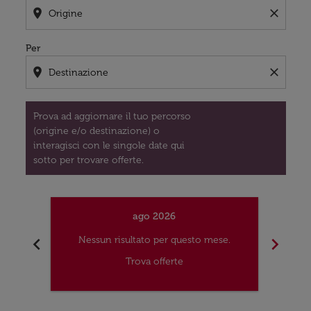
location_on
close
Per
location_on
close
Prova ad aggiornare il tuo percorso
(origine e/o destinazione) o
interagisci con le singole date qui
sotto per trovare offerte.
ago 2026
chevron_left
chevron_right
Nessun risultato per questo mese.
Nes
Trova offerte