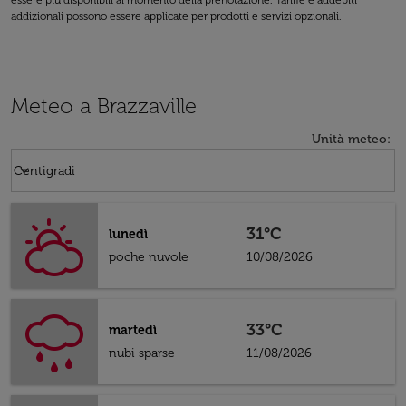
essere più disponibili al momento della prenotazione. Tariffe e addebiti
addizionali possono essere applicate per prodotti e servizi opzionali.
Meteo a Brazzaville
Unità meteo
:
Weather unit option Centigradi Selected
keyboard_arrow_down
Centigradi
31°C
lunedì
poche nuvole
10/08/2026
33°C
martedì
nubi sparse
11/08/2026