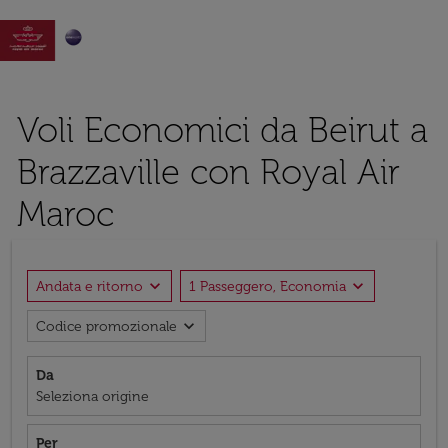

Voli Economici da Beirut a
Brazzaville con Royal Air
Maroc
expand_more
expand_more
Andata e ritorno
1 Passeggero, Economia
expand_more
Codice promozionale
Da
Seleziona origine
Per