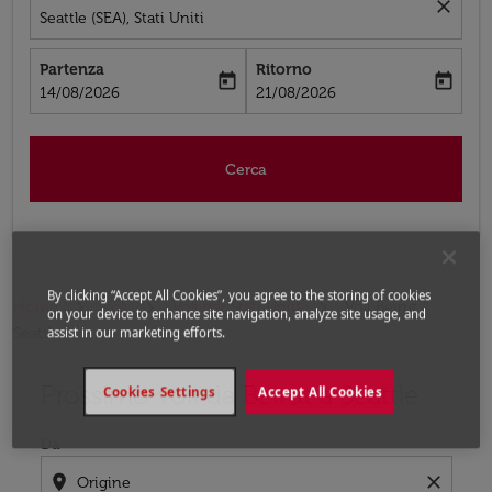
close
Seattle (SEA), Stati Uniti
Partenza
Ritorno
today
today
fc-booking-departure-date-aria-label
fc-booking-return-date-aria-label
14/08/2026
21/08/2026
Cerca
By clicking “Accept All Cookies”, you agree to the storing of cookies
Home
Voli
Voli per Stati Uniti
Voli Beirut -
on your device to enhance site navigation, analyze site usage, and
Seattle
assist in our marketing efforts.
Prossimo voli da Beirut a Seattle
Prova ad aggiornare il tuo percorso (origine e/o destina
Cookies Settings
Accept All Cookies
Da
location_on
close