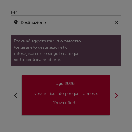
Per
location_on
close
Prova ad aggiornare il tuo percorso
(origine e/o destinazione) o
interagisci con le singole date qui
sotto per trovare offerte.
ago 2026
chevron_left
chevron_right
Nessun risultato per questo mese.
Nes
Trova offerte