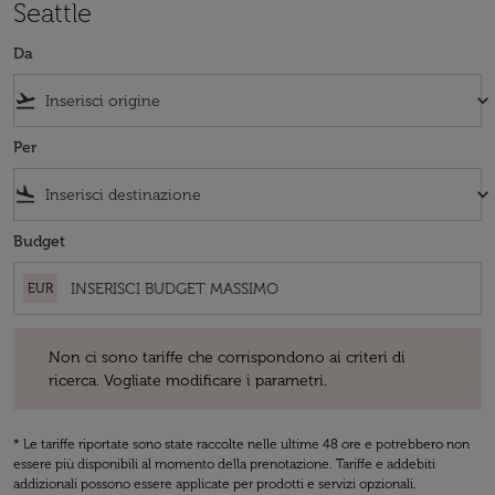
Seattle
Da
flight_takeoff
keyboard_arrow_down
Per
flight_land
keyboard_arrow_down
Budget
EUR
Non ci sono tariffe che corrispondono ai criteri di ricerca. Vogliate 
Non ci sono tariffe che corrispondono ai criteri di
ricerca. Vogliate modificare i parametri.
* Le tariffe riportate sono state raccolte nelle ultime 48 ore e potrebbero non
essere più disponibili al momento della prenotazione. Tariffe e addebiti
addizionali possono essere applicate per prodotti e servizi opzionali.