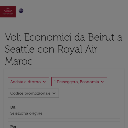

Voli Economici da Beirut a
Seattle con Royal Air
Maroc
expand_more
expand_more
Andata e ritorno
1 Passeggero, Economia
expand_more
Codice promozionale
Da
Seleziona origine
Per