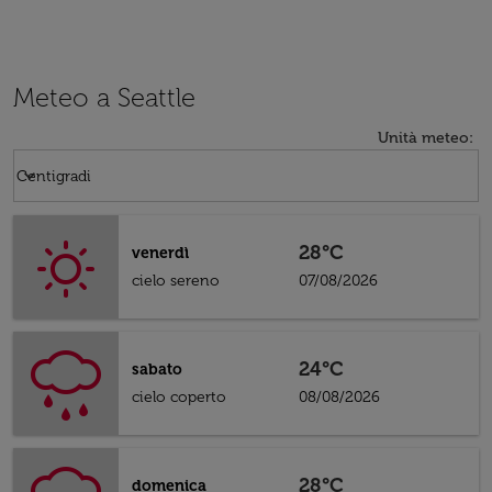
Meteo a Seattle
Unità meteo
:
Weather unit option Centigradi Selected
keyboard_arrow_down
Centigradi
28°C
venerdì
cielo sereno
07/08/2026
24°C
sabato
cielo coperto
08/08/2026
28°C
domenica