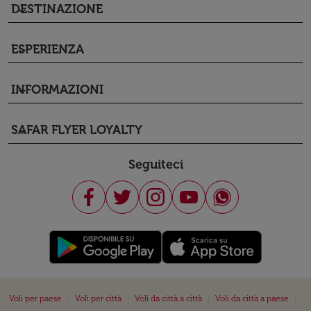
DESTINAZIONE
keyboard_arrow_down
ESPERIENZA
keyboard_arrow_down
INFORMAZIONI
keyboard_arrow_down
SAFAR FLYER LOYALTY
keyboard_arrow_down
Seguiteci
|
|
|
|
Voli per paese
Voli per città
Voli da città a città
Voli da città a paese