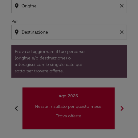
location_on
close
Per
location_on
close
Prova ad aggiornare il tuo percorso
(origine e/o destinazione) o
interagisci con le singole date qui
sotto per trovare offerte.
ago 2026
chevron_left
chevron_right
Nessun risultato per questo mese.
Nes
Trova offerte