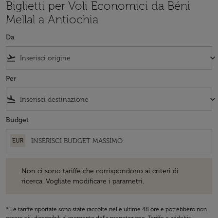
Biglietti per Voli Economici da Béni
Mellal a Antiochia
Da
flight_takeoff
keyboard_arrow_down
Per
flight_land
keyboard_arrow_down
Budget
EUR
Non ci sono tariffe che corrispondono ai criteri di ricerca. Vogliate 
Non ci sono tariffe che corrispondono ai criteri di
ricerca. Vogliate modificare i parametri.
* Le tariffe riportate sono state raccolte nelle ultime 48 ore e potrebbero non