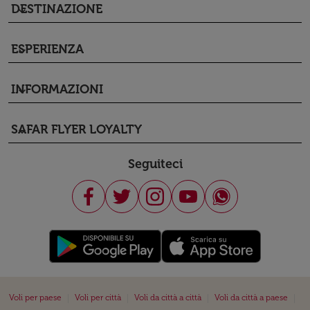
DESTINAZIONE
keyboard_arrow_down
ESPERIENZA
keyboard_arrow_down
INFORMAZIONI
keyboard_arrow_down
SAFAR FLYER LOYALTY
keyboard_arrow_down
Seguiteci
|
|
|
|
Voli per paese
Voli per città
Voli da città a città
Voli da città a paese