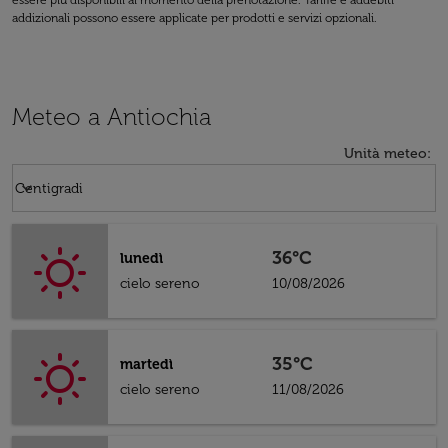
essere più disponibili al momento della prenotazione. Tariffe e addebiti
addizionali possono essere applicate per prodotti e servizi opzionali.
Meteo a Antiochia
Unità meteo
:
Weather unit option Centigradi Selected
keyboard_arrow_down
Centigradi
36°C
lunedì
cielo sereno
10/08/2026
35°C
martedì
cielo sereno
11/08/2026