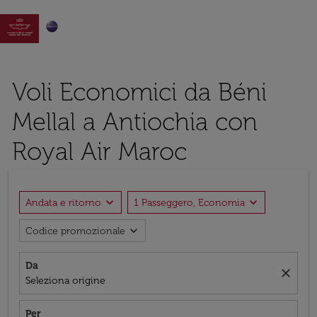

Voli Economici da Béni
Mellal a Antiochia con
Royal Air Maroc
expand_more
expand_more
Andata e ritorno
1 Passeggero, Economia
expand_more
Codice promozionale
Da
close
Seleziona origine
Per