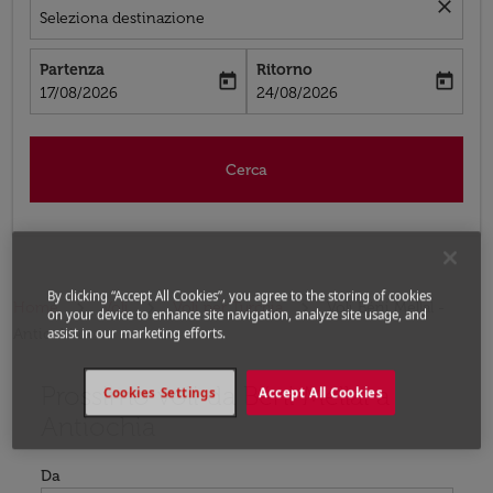
close
Seleziona destinazione
Partenza
Ritorno
today
today
fc-booking-departure-date-aria-label
fc-booking-return-date-aria-label
17/08/2026
24/08/2026
Cerca
By clicking “Accept All Cookies”, you agree to the storing of cookies
Home
Voli
Voli per Turchia
Voli Béni Mellal -
on your device to enhance site navigation, analyze site usage, and
Antiochia
assist in our marketing efforts.
Prossimo voli da Béni Mellal a
Prova ad aggiornare il tuo percorso (origine e/o destina
Cookies Settings
Accept All Cookies
Antiochia
Da