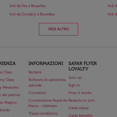
Voli da Fes a Bruxelles
Voli 
Voli da Conakry a Bruxelles
Voli 
VEDI ALTRO
RIENZA
INFORMAZIONI
SAFAR FLYER
LOYALTY
ss Class
Reclami
Join us!
my Class
Richiesta di assistenza
speciale
Sign in
ry Measures
Contattaci
How it works
 dei partner
Convenzione Royal Air
Reasons to join
so Magico
Maroc - Lifebrain
Cards status
a bordo
Travel conditions
Cards benefits