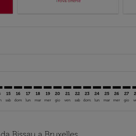
Trova offerte
imer. Trova offerte
sclaimer. Trova offerte
s-disclaimer. Trova offerte
ffers-disclaimer. Trova offerte
ew-offers-disclaimer. Trova offerte
mp-view-offers-disclaimer. Trova offerte
U: cmp-view-offers-disclaimer. Trova offerte
B–BRU: cmp-view-offers-disclaimer. Trova offerte
OXB–BRU: cmp-view-offers-disclaimer. Trova offerte
OXB–BRU: cmp-view-offers-disclaimer. Trova offerte
OXB–BRU: cmp-view-offers-disclaimer. Trova offe
OXB–BRU: cmp-view-offers-disclaimer. Trova 
OXB–BRU: cmp-view-offers-disclaimer. Tr
OXB–BRU: cmp-view-offers-disclaimer
OXB–BRU: cmp-view-offers-discl
OXB–BRU: cmp-view-offers-d
OXB–BRU: cmp-view-offe
OXB–BRU: cmp-view-
OXB–BRU: cmp-v
OXB–BRU: c
OXB–B
O
4
15
16
17
18
19
20
21
22
23
24
25
26
27
n
sab
dom
lun
mar
mer
gio
ven
sab
dom
lun
mar
mer
gio
v
 da Bissau a Bruxelles