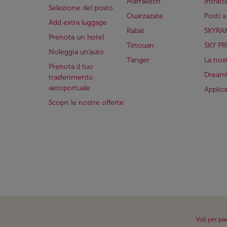
Marrakech
Intrat
Selezione del posto
Ouarzazate
Posti 
Add extra luggage
Rabat
SKYRA
Prenota un hotel
Tétouan
SKY PR
Noleggia un'auto
Tanger
La nost
Prenota il tuo
Dreaml
trasferimento
aeroportuale
Applic
Scopri le nostre offerte
Voli per pa