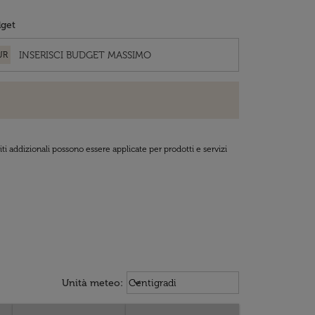
get
UR
ti addizionali possono essere applicate per prodotti e servizi
Weather unit option Centigradi Sel
keyboard_arrow_down
Unità meteo
:
Centigradi