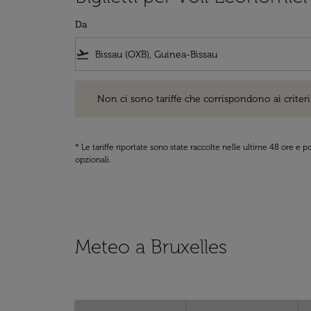
Da
flight_takeoff
Non ci sono tariffe che corrispondono ai criteri di ri
Non ci sono tariffe che corrispondono ai criteri 
* Le tariffe riportate sono state raccolte nelle ultime 48 ore e
opzionali.
Meteo a Bruxelles