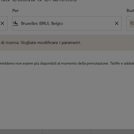
Per
Bud
close
flight_land
close
E
cerca. Vogliate modificare i parametri.
di ricerca. Vogliate modificare i parametri.
 potrebbero non essere più disponibili al momento della prenotazione. Tariffe e addebi