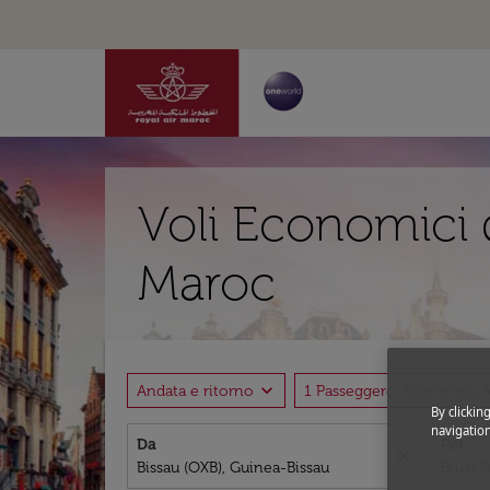
Voli Economici d
Maroc
expand_more
expand
Andata e ritorno
1 Passeggero, Economia
By clickin
navigation
Da
Per
close