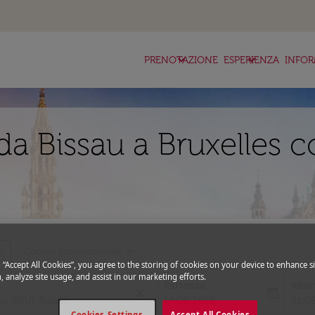
keyboard_arrow_down
keyboard_arrow_down
ke
PRENOTAZIONE
ESPERIENZA
INFOR
a Bissau a Bruxelles c
_more
expand_more
Codice promozionale
g “Accept All Cookies”, you agree to the storing of cookies on your device to enhance si
, analyze site usage, and assist in our marketing efforts.
Partenza
Rito
close
today
fc-booking-departure-date-aria-l
fc-bo
14/08/2026
21/0
Cookies Settings
Accept All Cookies