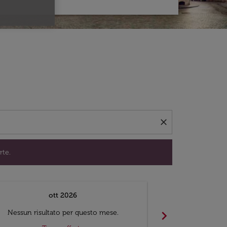
per trovare offerte.
close
rte.
ott 2026
chevron_right
Nessun risultato per questo mese.
Nessun risul