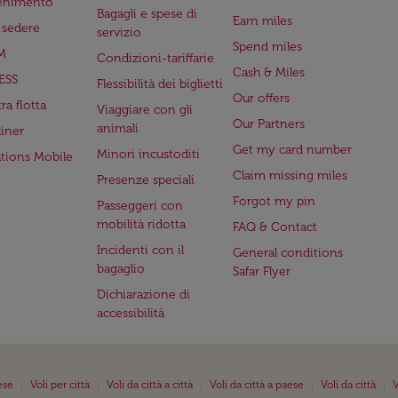
tenimento
Bagagli e spese di
Earn miles
a sedere
servizio
Spend miles
M
Condizioni-tariffarie
Cash & Miles
ESS
Flessibilità dei biglietti
Our offers
ra flotta
Viaggiare con gli
Our Partners
animali
iner
Get my card number
Minori incustoditi
ations Mobile
Claim missing miles
Presenze speciali
Forgot my pin
Passeggeri con
mobilità ridotta
FAQ & Contact
Incidenti con il
General conditions
bagaglio
Safar Flyer
Dichiarazione di
accessibilità
|
|
|
|
|
ese
Voli per città
Voli da città a città
Voli da città a paese
Voli da città
V