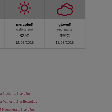
mercoledì
giovedì
cielo sereno
nubi sparse
32°C
39°C
12/08/2026
13/08/2026
da Nador a Bruxelles
da Marrakech a Bruxelles
Al Hoceima a Bruxelles