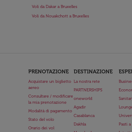
Voli da Dakar a Bruxelles
Voli da Nouakchott a Bruxelles
PRENOTAZIONE
DESTINAZIONE
ESPE
Acquistare un biglietto
La nostra rete
Busine
aereo
PARTNERSHIPS
Econo
Consultare / modificare
oneworld
Sanita
la mia prenotazione
Agadir
Lounge
Modalità di pagamento
Casablanca
Univer
Stato del volo
Dakhla
Pasti 
Orario dei vol