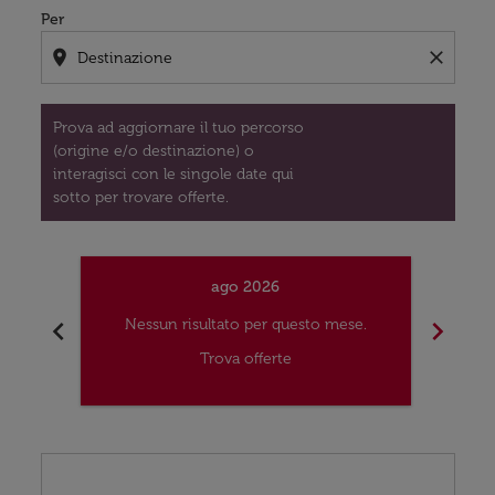
Per
location_on
close
Prova ad aggiornare il tuo percorso
(origine e/o destinazione) o
interagisci con le singole date qui
sotto per trovare offerte.
ago 2026
chevron_left
chevron_right
Nessun risultato per questo mese.
Nes
Trova offerte
Displaying fares for agosto-2026