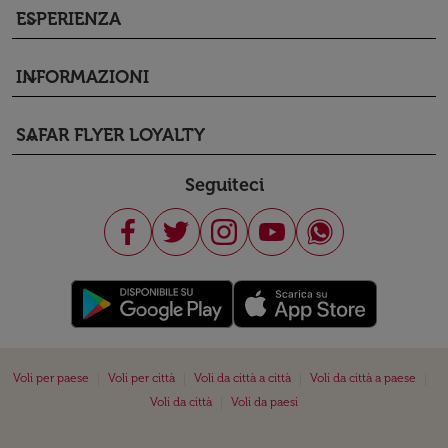
ESPERIENZA
keyboard_arrow_down
INFORMAZIONI
keyboard_arrow_down
SAFAR FLYER LOYALTY
keyboard_arrow_down
Seguiteci
|
|
|
|
Voli per paese
Voli per città
Voli da città a città
Voli da città a paese
|
Voli da città
Voli da paesi