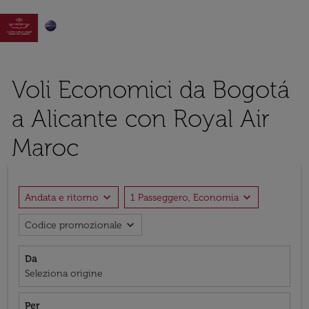

Voli Economici da Bogotá
a Alicante con Royal Air
Maroc
expand_more
expand_more
Andata e ritorno
1 Passeggero, Economia
expand_more
Codice promozionale
Da
Seleziona origine
Per