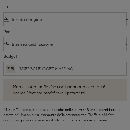
Da
flight_takeoff
keyboard_arrow_down
Per
flight_land
keyboard_arrow_down
Budget
EUR
Non ci sono tariffe che corrispondono ai criteri di ricerca. Vogliate 
Non ci sono tariffe che corrispondono ai criteri di
ricerca. Vogliate modificare i parametri.
* Le tariffe riportate sono state raccolte nelle ultime 48 ore e potrebbero non
essere più disponibili al momento della prenotazione. Tariffe e addebiti
addizionali possono essere applicate per prodotti e servizi opzionali.