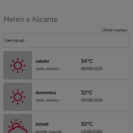
Meteo a Alicante
Unità meteo
:
Weather unit option Centigradi Selected
keyboard_arrow_down
Centigradi
34°C
sabato
cielo sereno
08/08/2026
32°C
domenica
cielo sereno
09/08/2026
30°C
lunedì
poche nuvole
10/08/2026