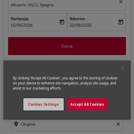
close
Alicante (ALC), Spagna
Partenza
Ritorno
today
today
fc-booking-departure-date-aria-label
fc-booking-return-date-aria-label
15/08/2026
22/08/2026
Cerca
By clicking “Accept All Cookies”, you agree to the storing of cookies
on your device to enhance site navigation, analyze site usage, and
Home
Voli
Voli per Spagna
Voli Bogotá - Alicante
assist in our marketing efforts.
Prossimo voli da Bogotá a Alicante
Prova ad aggiornare il tuo percorso (origine e/o destina
Cookies Settings
Accept All Cookies
Da
location_on
close