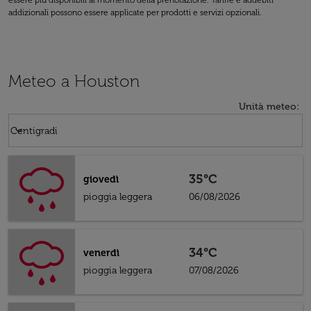
essere più disponibili al momento della prenotazione. Tariffe e addebiti
addizionali possono essere applicate per prodotti e servizi opzionali.
Meteo a Houston
Unità meteo
:
Weather unit option Centigradi Selected
keyboard_arrow_down
Centigradi
35°C
giovedì
pioggia leggera
06/08/2026
34°C
venerdì
pioggia leggera
07/08/2026