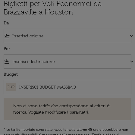
Biglietti per Voli Economici da
Brazzaville a Houston
Da
flight_takeoff
keyboard_arrow_down
Per
flight_land
keyboard_arrow_down
Budget
EUR
Non ci sono tariffe che corrispondono ai criteri di ricerca. Vogliate 
Non ci sono tariffe che corrispondono ai criteri di
ricerca. Vogliate modificare i parametri.
* Le tariffe riportate sono state raccolte nelle ultime 48 ore e potrebbero non