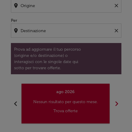
location_on
close
Per
location_on
close
Prova ad aggiornare il tuo percorso
(origine e/o destinazione) o
interagisci con le singole date qui
sotto per trovare offerte.
ago 2026
chevron_left
chevron_right
Nessun risultato per questo mese.
Nes
Trova offerte