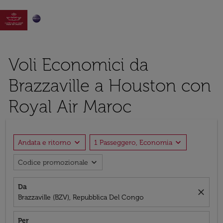

Voli Economici da
Brazzaville a Houston con
Royal Air Maroc
expand_more
expand_more
Andata e ritorno
1 Passeggero, Economia
expand_more
Codice promozionale
Da
close
Brazzaville (BZV), Repubblica Del Congo
Per