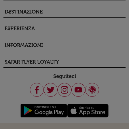
DESTINAZIONE
keyboard_arrow_down
ESPERIENZA
keyboard_arrow_down
INFORMAZIONI
keyboard_arrow_down
SAFAR FLYER LOYALTY
keyboard_arrow_down
Seguiteci