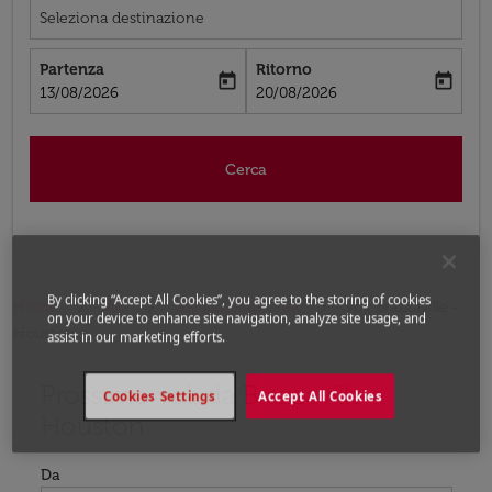
Seleziona destinazione
Partenza
Ritorno
today
today
fc-booking-departure-date-aria-label
fc-booking-return-date-aria-label
13/08/2026
20/08/2026
Cerca
By clicking “Accept All Cookies”, you agree to the storing of cookies
Home
Voli
Voli per Stati Uniti
Voli Brazzaville -
on your device to enhance site navigation, analyze site usage, and
Houston
assist in our marketing efforts.
Prossimo voli da Brazzaville a
Prova ad aggiornare il tuo percorso (origine e/o destina
Cookies Settings
Accept All Cookies
Houston
Da