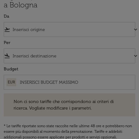
a Bologna
Da
flight_takeoff
keyboard_arrow_down
Per
flight_land
keyboard_arrow_down
Budget
EUR
Non ci sono tariffe che corrispondono ai criteri di ricerca. Vogliate 
Non ci sono tariffe che corrispondono ai criteri di
ricerca. Vogliate modificare i parametri.
* Le tariffe riportate sono state raccolte nelle ultime 48 ore e potrebbero non
essere più disponibili al momento della prenotazione. Tariffe e addebiti
addizionali possono essere applicate per prodotti e servizi opzionali.