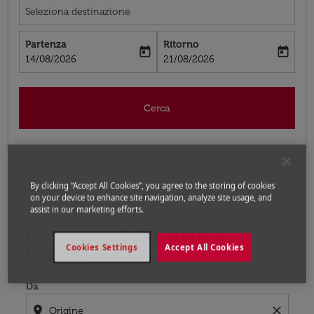
Seleziona destinazione
Partenza
Ritorno
today
today
fc-booking-departure-date-aria-label
fc-booking-return-date-aria-label
14/08/2026
21/08/2026
Cerca
By clicking “Accept All Cookies”, you agree to the storing of cookies
Home
Voli
Voli per Italia
Voli Canton - Bologna
on your device to enhance site navigation, analyze site usage, and
assist in our marketing efforts.
Prossimo voli da Canton a
Prova ad aggiornare il tuo percorso (origine e/o destina
Cookies Settings
Accept All Cookies
Bologna
Da
location_on
close