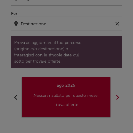
Per
location_on
close
Prova ad aggiornare il tuo percorso
(origine e/o destinazione) o
interagisci con le singole date qui
sotto per trovare offerte.
ago 2026
chevron_left
chevron_right
Nessun risultato per questo mese.
Nes
Trova offerte