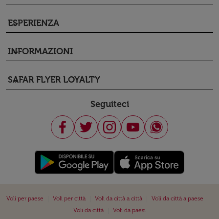
ESPERIENZA
keyboard_arrow_down
INFORMAZIONI
keyboard_arrow_down
SAFAR FLYER LOYALTY
keyboard_arrow_down
Seguiteci
|
|
|
|
Voli per paese
Voli per città
Voli da città a città
Voli da città a paese
|
Voli da città
Voli da paesi