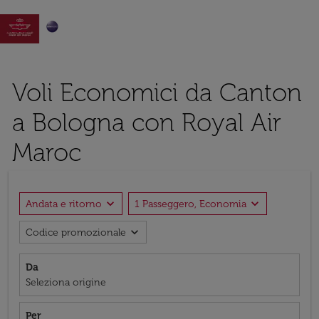

Voli Economici da Canton
a Bologna con Royal Air
Maroc
expand_more
expand_more
Andata e ritorno
1 Passeggero, Economia
expand_more
Codice promozionale
Da
Seleziona origine
Per