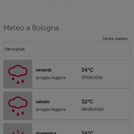
Meteo a Bologna
Unità meteo
:
Weather unit option Centigradi Selected
keyboard_arrow_down
Centigradi
34°C
venerdì
pioggia leggera
07/08/2026
32°C
sabato
pioggia leggera
08/08/2026
34°C
domenica