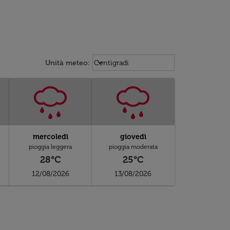
Weather unit option Centigradi Sel
keyboard_arrow_down
Unità meteo
:
Centigradi
mercoledì
giovedì
pioggia leggera
pioggia moderata
28°C
25°C
12/08/2026
13/08/2026