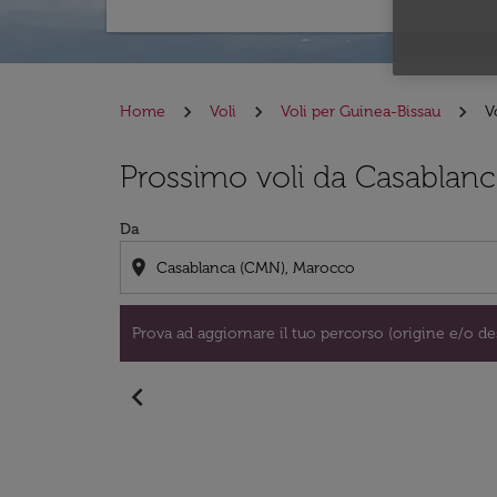
Home
Voli
Voli per Guinea-Bissau
V
Prova ad aggiornare il tuo percorso (origine e
Prossimo voli da Casablanc
Da
location_on
Prova ad aggiornare il tuo percorso (origine e/o des
chevron_left