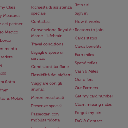
Join us!
my Class
Richiesta di assistenza
speciale
Sign in
ry Measures
Contattaci
How it works
 dei partner
Convenzione Royal Air
Reasons to join
so Magico
Maroc - Lifebrain
Cards status
a bordo
Travel conditions
Cards benefits
tenimento
Bagagli e spese di
Earn miles
a sedere
servizio
Spend miles
M
Condizioni-tariffarie
Cash & Miles
ESS
Flessibilità dei biglietti
Our offers
ra flotta
Viaggiare con gli
Our Partners
animali
iner
Get my card number
Minori incustoditi
ations Mobile
Claim missing miles
Presenze speciali
Forgot my pin
Passeggeri con
mobilità ridotta
FAQ & Contact