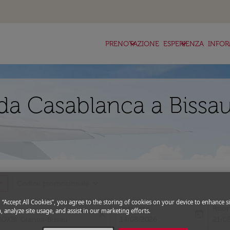
keyboard_arrow_down
keyboard_arrow_down
ke
PRENOTAZIONE
ESPERIENZA
INFOR
da Casablanca a Bissau
_more
expand_more
Codice promozionale
g “Accept All Cookies”, you agree to the storing of cookies on your device to enhance si
Partenza
Rito
, analyze site usage, and assist in our marketing efforts.
close
today
fc-booking-departure-date-aria-l
fc-bo
14/08/2026
21/0