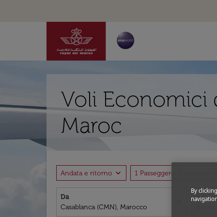
Voli Economici 
Maroc
expand_more
expand
Andata e ritorno
1 Passeggero, Economia
By clickin
Da
Per
navigation
close