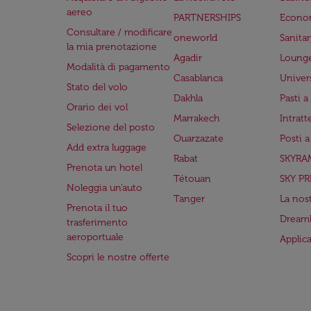
aereo
PARTNERSHIPS
Econo
Consultare / modificare
oneworld
Sanita
la mia prenotazione
Agadir
Lounge
Modalità di pagamento
Casablanca
Univer
Stato del volo
Dakhla
Pasti 
Orario dei vol
Marrakech
Intrat
Selezione del posto
Ouarzazate
Posti 
Add extra luggage
Rabat
SKYRA
Prenota un hotel
Tétouan
SKY PR
Noleggia un'auto
Tanger
La nost
Prenota il tuo
Dreaml
trasferimento
aeroportuale
Applic
Scopri le nostre offerte