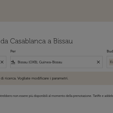
i da Casablanca a Bissau
Per
Bud
close
flight_land
close
E
cerca. Vogliate modificare i parametri.
di ricerca. Vogliate modificare i parametri.
 potrebbero non essere più disponibili al momento della prenotazione. Tariffe e addebi