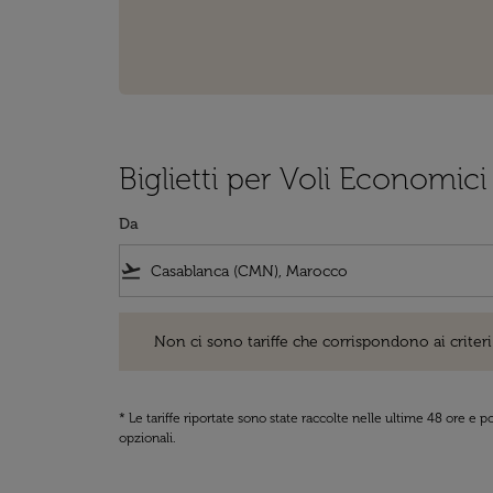
Biglietti per Voli Economic
Da
flight_takeoff
Non ci sono tariffe che corrispondono ai criteri di ri
Non ci sono tariffe che corrispondono ai criteri 
* Le tariffe riportate sono state raccolte nelle ultime 48 ore e
opzionali.