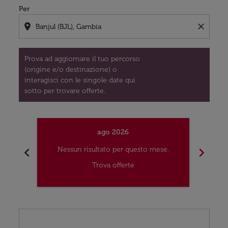
Per
location_on
close
Prova ad aggiornare il tuo percorso
(origine e/o destinazione) o
interagisci con le singole date qui
sotto per trovare offerte.
ago 2026
chevron_left
chevron_right
Nessun risultato per questo mese.
Nes
Trova offerte
Displaying fares for agosto-2026