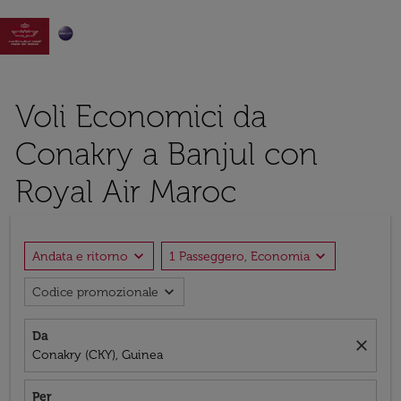

Voli Economici da
Conakry a Banjul con
Royal Air Maroc
expand_more
expand_more
Andata e ritorno
1 Passeggero, Economia
expand_more
Codice promozionale
Da
close
Conakry (CKY), Guinea
Per