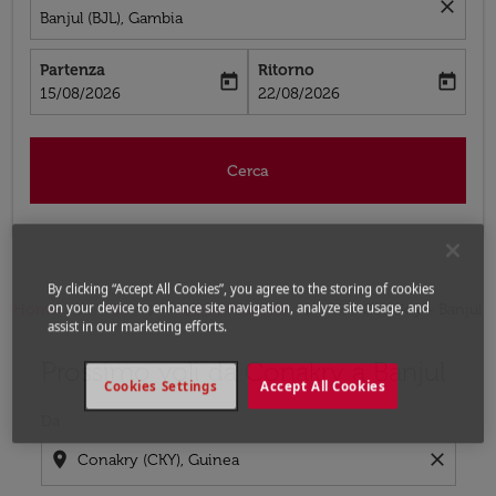
close
Banjul (BJL), Gambia
Partenza
Ritorno
today
today
fc-booking-departure-date-aria-label
fc-booking-return-date-aria-label
15/08/2026
22/08/2026
Cerca
By clicking “Accept All Cookies”, you agree to the storing of cookies
on your device to enhance site navigation, analyze site usage, and
Home
Voli
Voli per Gambia
Voli Conakry - Banjul
assist in our marketing efforts.
Prossimo voli da Conakry a Banjul
Prova ad aggiornare il tuo percorso (origine e/o destina
Cookies Settings
Accept All Cookies
Da
location_on
close