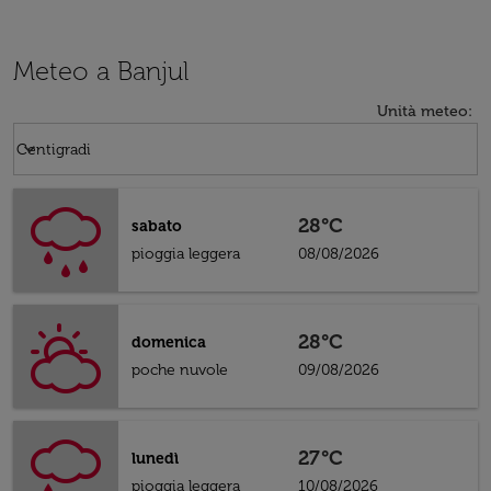
Meteo a Banjul
Unità meteo
:
Weather unit option Centigradi Selected
keyboard_arrow_down
Centigradi
28°C
sabato
pioggia leggera
08/08/2026
28°C
domenica
poche nuvole
09/08/2026
27°C
lunedì
pioggia leggera
10/08/2026