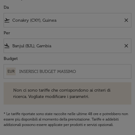
Da
flight_takeoff
close
Per
flight_land
close
Budget
EUR
Non ci sono tariffe che corrispondono ai criteri di ricerca. Vogliate 
Non ci sono tariffe che corrispondono ai criteri di
ricerca. Vogliate modificare i parametri.
* Le tariffe riportate sono state raccolte nelle ultime 48 ore e potrebbero non
essere più disponibili al momento della prenotazione. Tariffe e addebiti
addizionali possono essere applicate per prodotti e servizi opzionali.