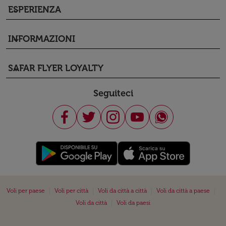
ESPERIENZA
keyboard_arrow_down
INFORMAZIONI
keyboard_arrow_down
SAFAR FLYER LOYALTY
keyboard_arrow_down
Seguiteci
|
|
|
|
Voli per paese
Voli per città
Voli da città a città
Voli da città a paese
|
Voli da città
Voli da paesi