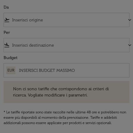
Da
flight_takeoff
keyboard_arrow_down
Per
flight_land
keyboard_arrow_down
Budget
EUR
Non ci sono tariffe che corrispondono ai criteri di ricerca. Vogliate 
Non ci sono tariffe che corrispondono ai criteri di
ricerca. Vogliate modificare i parametri.
* Le tariffe riportate sono state raccolte nelle ultime 48 ore e potrebbero non
essere più disponibili al momento della prenotazione. Tariffe e addebiti
addizionali possono essere applicate per prodotti e servizi opzionali.