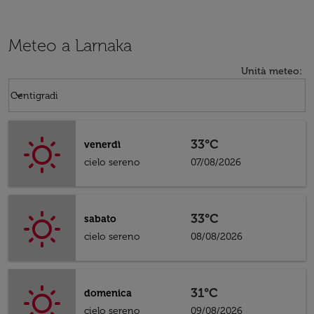
Meteo a Larnaka
Unità meteo
:
Weather unit option Centigradi Selected
keyboard_arrow_down
Centigradi
33°C
venerdì
cielo sereno
07/08/2026
33°C
sabato
cielo sereno
08/08/2026
31°C
domenica
cielo sereno
09/08/2026