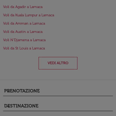
Voli da Agadir a Larnaca
Voli da Kuala Lumpur a Larnaca
Voli da Amman a Larnaca
Voli da Austin a Larnaca
Voli N'Djamena a Larnaca
Voli da St Louis a Larnaca
VEDI ALTRO
PRENOTAZIONE
keyboard_arrow_down
DESTINAZIONE
keyboard_arrow_down