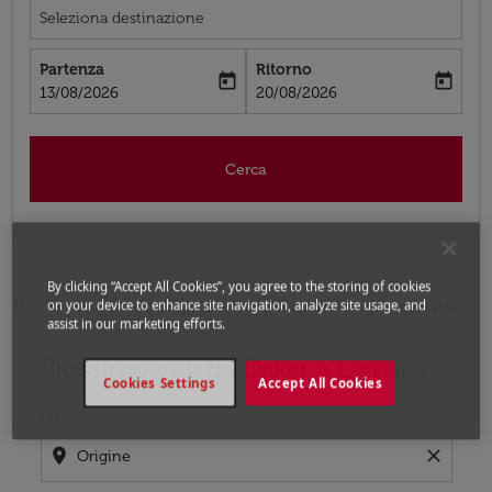
Seleziona destinazione
Partenza
Ritorno
today
today
fc-booking-departure-date-aria-label
fc-booking-return-date-aria-label
13/08/2026
20/08/2026
Cerca
By clicking “Accept All Cookies”, you agree to the storing of cookies
on your device to enhance site navigation, analyze site usage, and
Home
Voli
Voli per Cipro
Voli Dakar - Larnaka
assist in our marketing efforts.
Prossimo voli da Dakar a Larnaka
Prova ad aggiornare il tuo percorso (origine e/o destina
Cookies Settings
Accept All Cookies
Da
location_on
close