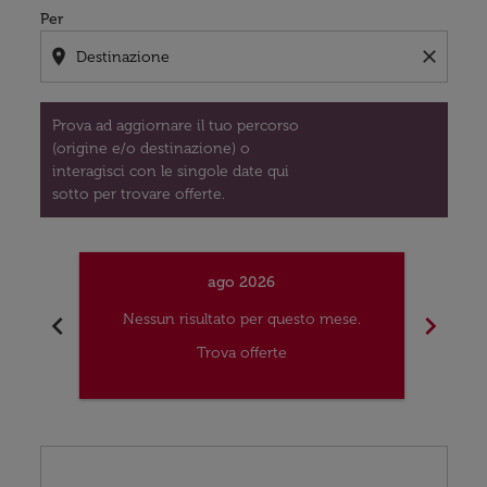
Per
location_on
close
Prova ad aggiornare il tuo percorso
(origine e/o destinazione) o
interagisci con le singole date qui
sotto per trovare offerte.
ago 2026
chevron_left
chevron_right
Nessun risultato per questo mese.
Nes
Trova offerte
Displaying fares for agosto-2026