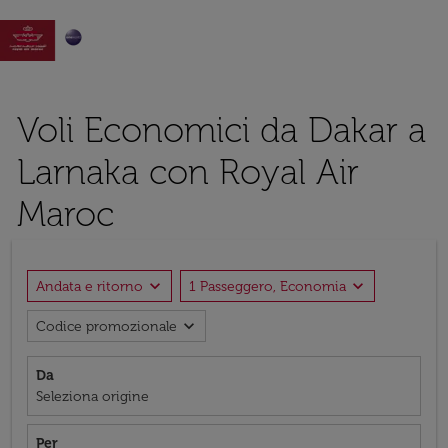

Voli Economici da Dakar a
Larnaka con Royal Air
Maroc
expand_more
expand_more
Andata e ritorno
1 Passeggero, Economia
expand_more
Codice promozionale
Da
Seleziona origine
Per