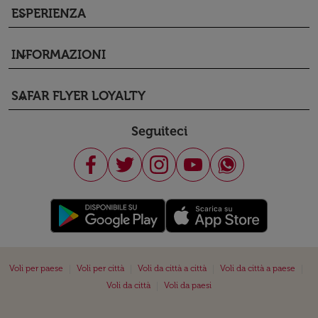
ESPERIENZA
keyboard_arrow_down
INFORMAZIONI
keyboard_arrow_down
SAFAR FLYER LOYALTY
keyboard_arrow_down
Seguiteci
|
|
|
|
Voli per paese
Voli per città
Voli da città a città
Voli da città a paese
|
Voli da città
Voli da paesi