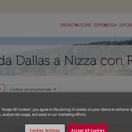
keyboard_arrow_down
keyboard_arrow_down
ke
PRENOTAZIONE
ESPERIENZA
INFOR
da Dallas a Nizza con 
_more
expand_more
Codice promozionale
Partenza
Rito
today
g “Accept All Cookies”, you agree to the storing of cookies on your device to enhance si
fc-booking-departure-date-aria-l
fc-bo
13/08/2026
20/0
, analyze site usage, and assist in our marketing efforts.
Cookies Settings
Accept All Cookies