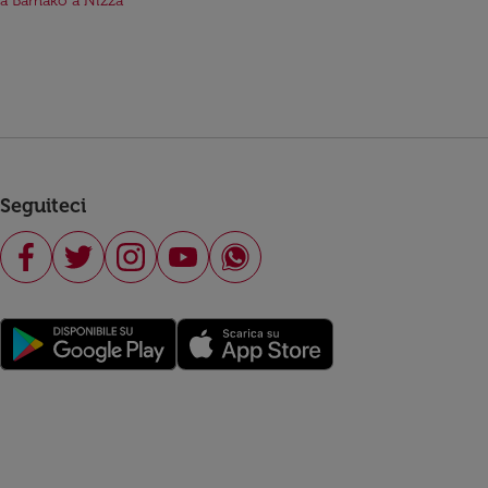
da Bamako a Nizza
Seguiteci