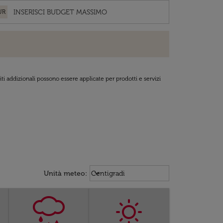
UR
ti addizionali possono essere applicate per prodotti e servizi
Weather unit option Centigradi Sel
keyboard_arrow_down
Unità meteo
:
Centigradi