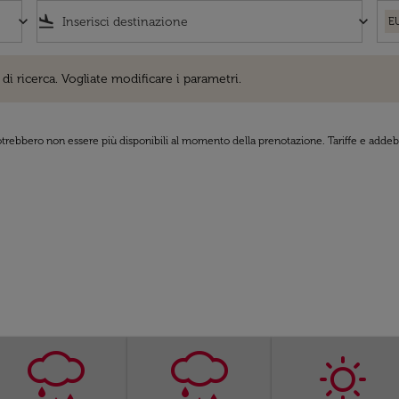
keyboard_arrow_down
flight_land
keyboard_arrow_down
E
cerca. Vogliate modificare i parametri.
di ricerca. Vogliate modificare i parametri.
 potrebbero non essere più disponibili al momento della prenotazione. Tariffe e addebi