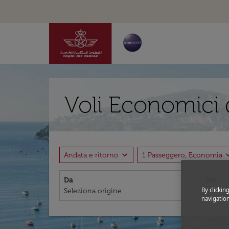
Voli Economici 
expand_more
expand
Andata e ritorno
1 Passeggero, Economia
Da
Per
By clickin
navigation