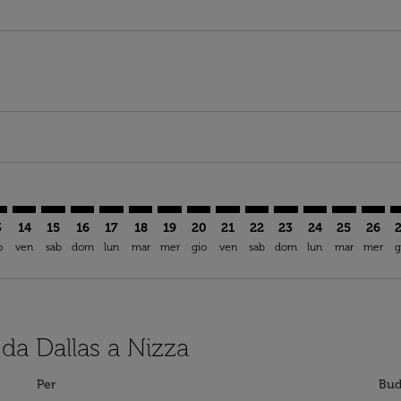
imer. Trova offerte
sclaimer. Trova offerte
s-disclaimer. Trova offerte
ffers-disclaimer. Trova offerte
ew-offers-disclaimer. Trova offerte
mp-view-offers-disclaimer. Trova offerte
E: cmp-view-offers-disclaimer. Trova offerte
W–NCE: cmp-view-offers-disclaimer. Trova offerte
DFW–NCE: cmp-view-offers-disclaimer. Trova offerte
DFW–NCE: cmp-view-offers-disclaimer. Trova offerte
DFW–NCE: cmp-view-offers-disclaimer. Trova offe
DFW–NCE: cmp-view-offers-disclaimer. Trova 
DFW–NCE: cmp-view-offers-disclaimer. Tr
DFW–NCE: cmp-view-offers-disclaime
DFW–NCE: cmp-view-offers-discl
DFW–NCE: cmp-view-offers-d
DFW–NCE: cmp-view-offe
DFW–NCE: cmp-view-
DFW–NCE: cmp-v
DFW–NCE: 
DFW–N
D
3
14
15
16
17
18
19
20
21
22
23
24
25
26
o
ven
sab
dom
lun
mar
mer
gio
ven
sab
dom
lun
mar
mer
g
 da Dallas a Nizza
Per
Bud