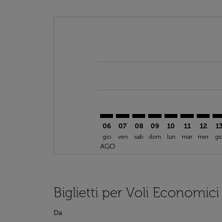
Displaying fares for agosto-2026
DFW–NCE: cmp-view-offers-discla
DFW–NCE: cmp-view-offers-di
DFW–NCE: cmp-view-offer
DFW–NCE: cmp-view-o
DFW–NCE: cmp-vi
DFW–NCE: c
DFW–NC
DF
06
07
08
09
10
11
12
1
gio
ven
sab
dom
lun
mar
mer
gi
AGO
Biglietti per Voli Economici
Da