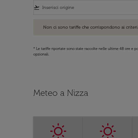
flight_takeoff
Non ci sono tariffe che corrispondono ai criteri di ri
Non ci sono tariffe che corrispondono ai criteri 
* Le tariffe riportate sono state raccolte nelle ultime 48 ore e
opzionali.
Meteo a Nizza