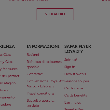
Voli da São Paulo a Nizza
Voli 
VEDI ALTRO
RIENZA
INFORMAZIONI
SAFAR FLYER
LOYALTY
ss Class
Reclami
Join us!
my Class
Richiesta di assistenza
speciale
Sign in
ry Measures
Contattaci
How it works
 dei partner
Convenzione Royal Air
Reasons to join
so Magico
Maroc - Lifebrain
Cards status
a bordo
Travel conditions
Cards benefits
tenimento
Bagagli e spese di
Earn miles
a sedere
servizio
Spend miles