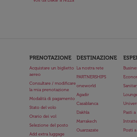
Voli da Dakar a Nizza
PRENOTAZIONE
DESTINAZIONE
ESPE
Acquistare un biglietto
La nostra rete
Busine
aereo
PARTNERSHIPS
Econo
Consultare / modificare
oneworld
Sanita
la mia prenotazione
Agadir
Lounge
Modalità di pagamento
Casablanca
Univer
Stato del volo
Dakhla
Pasti 
Orario dei vol
Marrakech
Intrat
Selezione del posto
Ouarzazate
Posti 
Add extra luggage