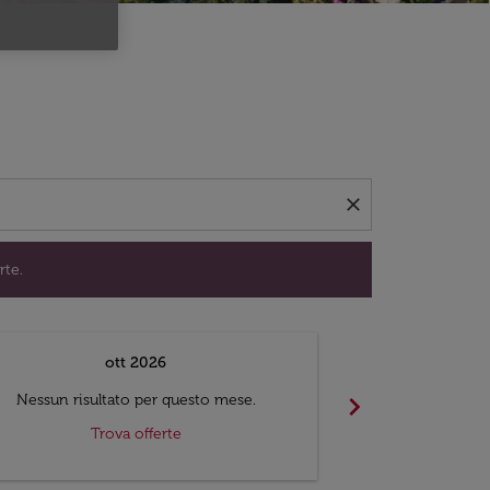
per trovare offerte.
close
rte.
ott 2026
chevron_right
Nessun risultato per questo mese.
Nessun risul
Trova offerte
Tr