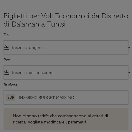
Biglietti per Voli Economici da Distretto
di Dalaman a Tunisi
Da
flight_takeoff
keyboard_arrow_down
Per
flight_land
keyboard_arrow_down
Budget
EUR
Non ci sono tariffe che corrispondono ai criteri di ricerca. Vogliate 
Non ci sono tariffe che corrispondono ai criteri di
ricerca. Vogliate modificare i parametri.