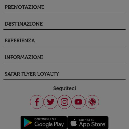
PRENOTAZIONE
keyboard_arrow_down
DESTINAZIONE
keyboard_arrow_down
ESPERIENZA
keyboard_arrow_down
INFORMAZIONI
keyboard_arrow_down
SAFAR FLYER LOYALTY
keyboard_arrow_down
Seguiteci