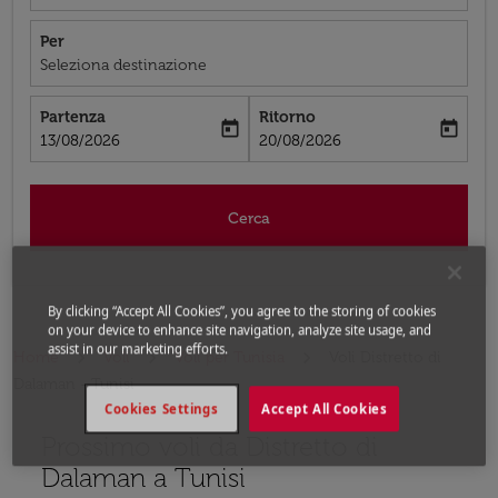
Per
Seleziona destinazione
Partenza
Ritorno
today
today
fc-booking-departure-date-aria-label
fc-booking-return-date-aria-label
13/08/2026
20/08/2026
Cerca
By clicking “Accept All Cookies”, you agree to the storing of cookies
on your device to enhance site navigation, analyze site usage, and
assist in our marketing efforts.
Home
Voli
Voli per Tunisia
Voli Distretto di
Dalaman - Tunisi
Cookies Settings
Accept All Cookies
Prossimo voli da Distretto di
Prova ad aggiornare il tuo percorso (origine e/o destina
Dalaman a Tunisi