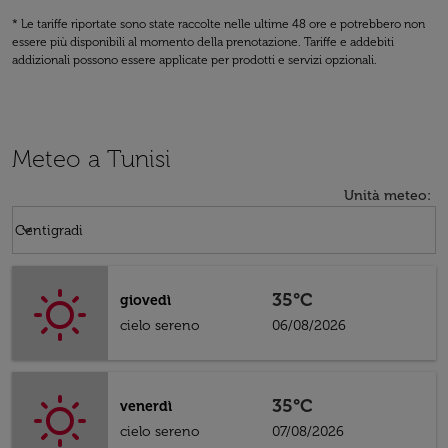
* Le tariffe riportate sono state raccolte nelle ultime 48 ore e potrebbero non
essere più disponibili al momento della prenotazione. Tariffe e addebiti
addizionali possono essere applicate per prodotti e servizi opzionali.
Meteo a Tunisi
Unità meteo
:
Weather unit option Centigradi Selected
keyboard_arrow_down
Centigradi
35°C
giovedì
cielo sereno
06/08/2026
35°C
venerdì
cielo sereno
07/08/2026