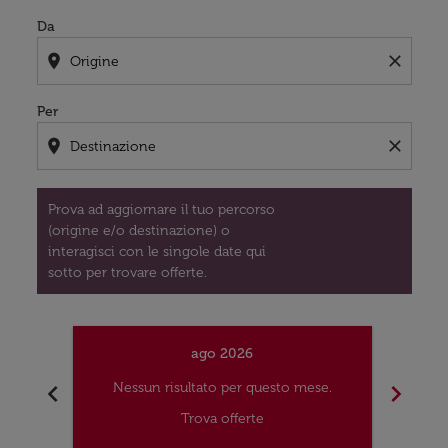
Da
location_on
close
Per
location_on
close
Prova ad aggiornare il tuo percorso
(origine e/o destinazione) o
interagisci con le singole date qui
sotto per trovare offerte.
ago 2026
chevron_left
chevron_right
Nessun risultato per questo mese.
Nes
Trova offerte