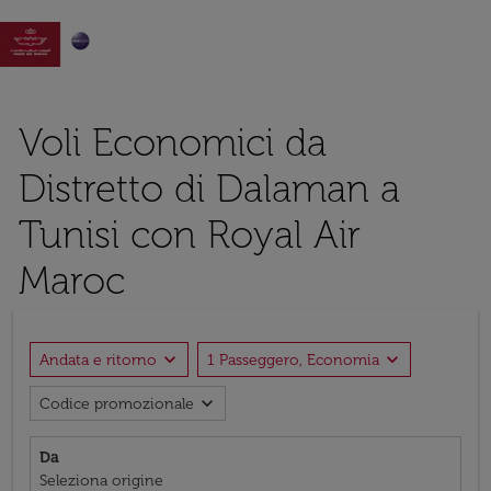

Voli Economici da
Distretto di Dalaman a
Tunisi con Royal Air
Maroc
expand_more
expand_more
Andata e ritorno
1 Passeggero, Economia
expand_more
Codice promozionale
Da
Seleziona origine