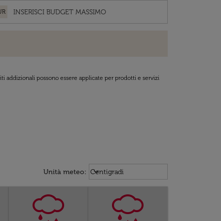
UR
ti addizionali possono essere applicate per prodotti e servizi
Weather unit option Centigradi Sel
keyboard_arrow_down
Unità meteo
:
Centigradi