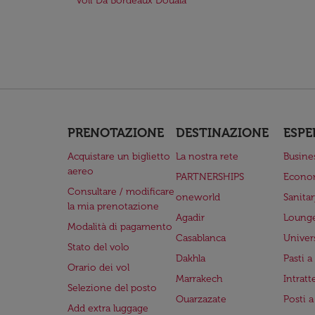
Voli Da Bordeaux Douala
PRENOTAZIONE
DESTINAZIONE
ESPE
Acquistare un biglietto
La nostra rete
Busine
aereo
PARTNERSHIPS
Econo
Consultare / modificare
oneworld
Sanita
la mia prenotazione
Agadir
Lounge
Modalità di pagamento
Casablanca
Univer
Stato del volo
Dakhla
Pasti 
Orario dei vol
Marrakech
Intrat
Selezione del posto
Ouarzazate
Posti 
Add extra luggage