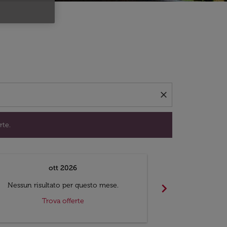
per trovare offerte.
close
rte.
ott 2026
chevron_right
Nessun risultato per questo mese.
Nessun risul
Trova offerte
Tr