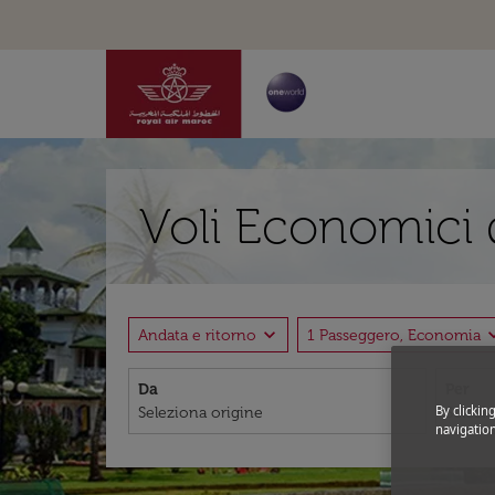
Voli Economici 
expand_more
expand
Andata e ritorno
1 Passeggero, Economia
Da
Per
By clickin
navigation