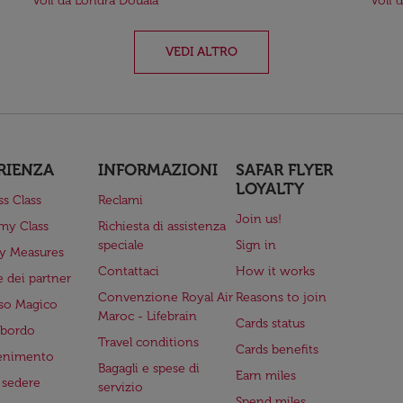
Voli da Londra Douala
Voli 
VEDI ALTRO
RIENZA
INFORMAZIONI
SAFAR FLYER
LOYALTY
ss Class
Reclami
Join us!
my Class
Richiesta di assistenza
speciale
Sign in
ry Measures
Contattaci
How it works
 dei partner
Convenzione Royal Air
Reasons to join
so Magico
Maroc - Lifebrain
Cards status
a bordo
Travel conditions
Cards benefits
tenimento
Bagagli e spese di
Earn miles
a sedere
servizio
Spend miles