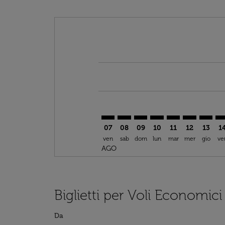
Displaying fares for agosto-2026
DOH–DLA: cmp-view-offers-discla
DOH–DLA: cmp-view-offers-di
DOH–DLA: cmp-view-offer
DOH–DLA: cmp-view-o
DOH–DLA: cmp-v
DOH–DLA: c
DOH–DL
DO
07
08
09
10
11
12
13
1
ven
sab
dom
lun
mar
mer
gio
ve
AGO
Biglietti per Voli Economic
Da