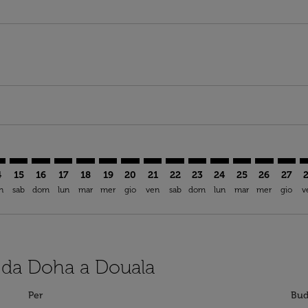
imer. Trova offerte
sclaimer. Trova offerte
s-disclaimer. Trova offerte
ffers-disclaimer. Trova offerte
iew-offers-disclaimer. Trova offerte
mp-view-offers-disclaimer. Trova offerte
A: cmp-view-offers-disclaimer. Trova offerte
H–DLA: cmp-view-offers-disclaimer. Trova offerte
DOH–DLA: cmp-view-offers-disclaimer. Trova offerte
DOH–DLA: cmp-view-offers-disclaimer. Trova offerte
DOH–DLA: cmp-view-offers-disclaimer. Trova offe
DOH–DLA: cmp-view-offers-disclaimer. Trova 
DOH–DLA: cmp-view-offers-disclaimer. Tr
DOH–DLA: cmp-view-offers-disclaime
DOH–DLA: cmp-view-offers-discl
DOH–DLA: cmp-view-offers-d
DOH–DLA: cmp-view-offe
DOH–DLA: cmp-view-
DOH–DLA: cmp-v
DOH–DLA: 
DOH–D
D
4
15
16
17
18
19
20
21
22
23
24
25
26
27
n
sab
dom
lun
mar
mer
gio
ven
sab
dom
lun
mar
mer
gio
v
i da Doha a Douala
Per
Bud