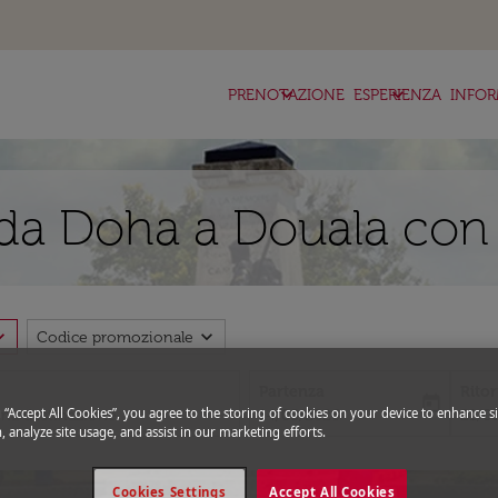
keyboard_arrow_down
keyboard_arrow_down
ke
PRENOTAZIONE
ESPERIENZA
INFOR
da Doha a Douala con 
_more
expand_more
Codice promozionale
Partenza
Rito
today
g “Accept All Cookies”, you agree to the storing of cookies on your device to enhance si
fc-booking-departure-date-aria-l
fc-bo
14/08/2026
21/0
, analyze site usage, and assist in our marketing efforts.
Cookies Settings
Accept All Cookies