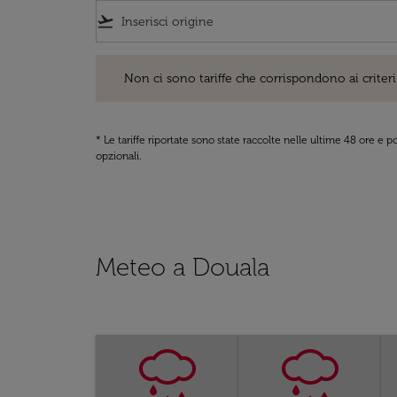
flight_takeoff
Non ci sono tariffe che corrispondono ai criteri di ri
Non ci sono tariffe che corrispondono ai criteri 
* Le tariffe riportate sono state raccolte nelle ultime 48 ore e
opzionali.
Meteo a Douala