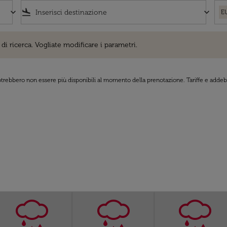
keyboard_arrow_down
flight_land
keyboard_arrow_down
E
cerca. Vogliate modificare i parametri.
di ricerca. Vogliate modificare i parametri.
 potrebbero non essere più disponibili al momento della prenotazione. Tariffe e addebi