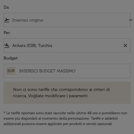
Da
flight_takeoff
keyboard_arrow_down
Per
flight_land
close
Budget
EUR
Non ci sono tariffe che corrispondono ai criteri di ricerca. Vogliate 
Non ci sono tariffe che corrispondono ai criteri di
ricerca. Vogliate modificare i parametri.
* Le tariffe riportate sono state raccolte nelle ultime 48 ore e potrebbero non
essere più disponibili al momento della prenotazione. Tariffe e addebiti
addizionali possono essere applicate per prodotti e servizi opzionali.