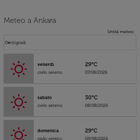
Meteo a Ankara
Unità meteo
:
Weather unit option Centigradi Selected
keyboard_arrow_down
Centigradi
29°C
venerdì
cielo sereno
07/08/2026
30°C
sabato
cielo sereno
08/08/2026
29°C
domenica
cielo sereno
09/08/2026