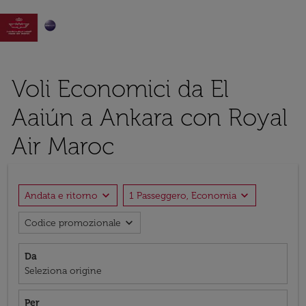

Voli Economici da El
Aaiún a Ankara con Royal
Air Maroc
expand_more
expand_more
Andata e ritorno
1 Passeggero, Economia
expand_more
Codice promozionale
Da
Seleziona origine
Per