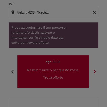
Per
location_on
close
Prova ad aggiornare il tuo percorso
(origine e/o destinazione) o
interagisci con le singole date qui
sotto per trovare offerte.
ago 2026
chevron_left
chevron_right
Nessun risultato per questo mese.
Nes
Trova offerte
Displaying fares for agosto-2026