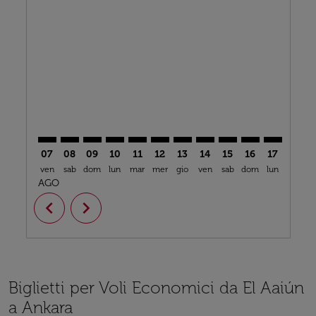
EUN–ESB: cmp-view-offers-disclaimer. Trova offerte
EUN–ESB: cmp-view-offers-disclaimer. Trova offe
EUN–ESB: cmp-view-offers-disclaimer. Trova 
EUN–ESB: cmp-view-offers-disclaimer. T
EUN–ESB: cmp-view-offers-disclaime
EUN–ESB: cmp-view-offers-discl
EUN–ESB: cmp-view-offers-d
EUN–ESB: cmp-view-offe
EUN–ESB: cmp-view-
EUN–ESB: cmp-
EUN–ESB: 
EUN–E
E
07
08
09
10
11
12
13
14
15
16
17
18
ven
sab
dom
lun
mar
mer
gio
ven
sab
dom
lun
mar
m
AGO
chevron_left
chevron_right
Biglietti per Voli Economici da El Aaiún
a Ankara