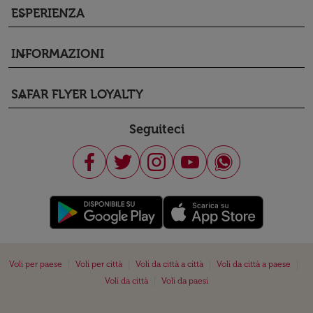
ESPERIENZA
keyboard_arrow_down
INFORMAZIONI
keyboard_arrow_down
SAFAR FLYER LOYALTY
keyboard_arrow_down
Seguiteci
|
|
|
|
Voli per paese
Voli per città
Voli da città a città
Voli da città a paese
|
Voli da città
Voli da paesi