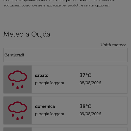
essere più disponibili al momento della prenotazione. Tariffe e addebiti
addizionali possono essere applicate per prodotti e servizi opzionali.
Meteo a Oujda
Unità meteo
:
Weather unit option Centigradi Selected
keyboard_arrow_down
Centigradi
37°C
sabato
pioggia leggera
08/08/2026
38°C
domenica
pioggia leggera
09/08/2026