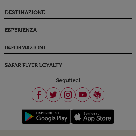
DESTINAZIONE
keyboard_arrow_down
ESPERIENZA
keyboard_arrow_down
INFORMAZIONI
keyboard_arrow_down
SAFAR FLYER LOYALTY
keyboard_arrow_down
Seguiteci