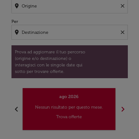
location_on
close
Per
location_on
close
Prova ad aggiornare il tuo percorso
(origine e/o destinazione) o
interagisci con le singole date qui
sotto per trovare offerte.
ago 2026
chevron_left
chevron_right
Nessun risultato per questo mese.
Nes
Trova offerte