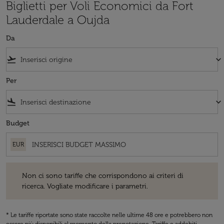
Biglietti per Voli Economici da Fort
Lauderdale a Oujda
Da
flight_takeoff
keyboard_arrow_down
Per
flight_land
keyboard_arrow_down
Budget
EUR
Non ci sono tariffe che corrispondono ai criteri di ricerca. Vogliate 
Non ci sono tariffe che corrispondono ai criteri di
ricerca. Vogliate modificare i parametri.
* Le tariffe riportate sono state raccolte nelle ultime 48 ore e potrebbero non