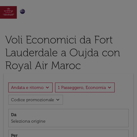

Voli Economici da Fort
Lauderdale a Oujda con
Royal Air Maroc
expand_more
expand_more
Andata e ritorno
1 Passeggero, Economia
expand_more
Codice promozionale
Da
Seleziona origine
Per