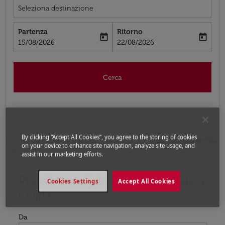
Seleziona destinazione
Partenza
Ritorno
today
today
fc-booking-departure-date-aria-label
fc-booking-return-date-aria-label
15/08/2026
22/08/2026
Cerca
By clicking “Accept All Cookies”, you agree to the storing of cookies
Home
Voli
Voli per Marocco
Voli Fort Lauderdale
on your device to enhance site navigation, analyze site usage, and
- Oujda
assist in our marketing efforts.
Prossimo voli da Fort Lauderdale a
Prova ad aggiornare il tuo percorso (origine e/o destina
Cookies Settings
Accept All Cookies
Oujda
Da