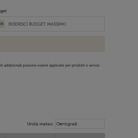
get
UR
ti addizionali possono essere applicate per prodotti e servizi
Weather unit option Centigradi Sel
keyboard_arrow_down
Unità meteo
:
Centigradi