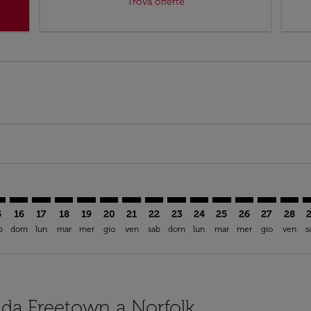
Trova offerte
mer. Trova offerte
sclaimer. Trova offerte
s-disclaimer. Trova offerte
ffers-disclaimer. Trova offerte
ew-offers-disclaimer. Trova offerte
mp-view-offers-disclaimer. Trova offerte
F: cmp-view-offers-disclaimer. Trova offerte
A–ORF: cmp-view-offers-disclaimer. Trova offerte
FNA–ORF: cmp-view-offers-disclaimer. Trova offerte
FNA–ORF: cmp-view-offers-disclaimer. Trova offerte
FNA–ORF: cmp-view-offers-disclaimer. Trova offer
FNA–ORF: cmp-view-offers-disclaimer. Trova 
FNA–ORF: cmp-view-offers-disclaimer. Tr
FNA–ORF: cmp-view-offers-disclaimer
FNA–ORF: cmp-view-offers-discla
FNA–ORF: cmp-view-offers-d
FNA–ORF: cmp-view-offe
FNA–ORF: cmp-view-
FNA–ORF: cmp-v
FNA–ORF: c
FNA–O
F
5
16
17
18
19
20
21
22
23
24
25
26
27
28
b
dom
lun
mar
mer
gio
ven
sab
dom
lun
mar
mer
gio
ven
s
i da Freetown a Norfolk