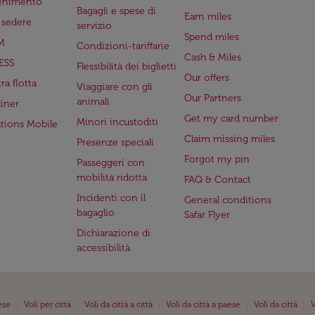
tenimento
Bagagli e spese di
Earn miles
a sedere
servizio
Spend miles
M
Condizioni-tariffarie
Cash & Miles
ESS
Flessibilità dei biglietti
Our offers
ra flotta
Viaggiare con gli
Our Partners
animali
iner
Get my card number
Minori incustoditi
ations Mobile
Claim missing miles
Presenze speciali
Forgot my pin
Passeggeri con
mobilità ridotta
FAQ & Contact
Incidenti con il
General conditions
bagaglio
Safar Flyer
Dichiarazione di
accessibilità
|
|
|
|
|
ese
Voli per città
Voli da città a città
Voli da città a paese
Voli da città
V