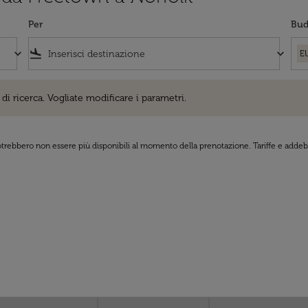
Per
Bud
keyboard_arrow_down
flight_land
keyboard_arrow_down
E
cerca. Vogliate modificare i parametri.
di ricerca. Vogliate modificare i parametri.
 potrebbero non essere più disponibili al momento della prenotazione. Tariffe e addebi