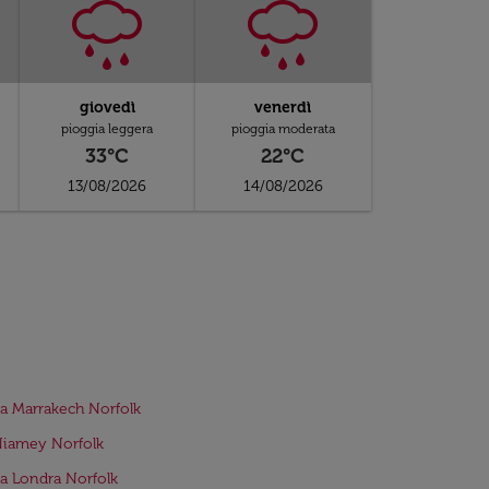
giovedì
venerdì
pioggia leggera
pioggia moderata
33°C
22°C
13/08/2026
14/08/2026
da Marrakech Norfolk
Niamey Norfolk
da Londra Norfolk