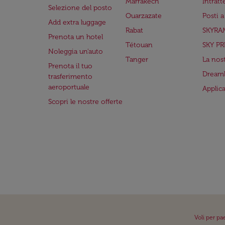
Marrakech
Intrat
Selezione del posto
Ouarzazate
Posti 
Add extra luggage
Rabat
SKYRA
Prenota un hotel
Tétouan
SKY PR
Noleggia un'auto
Tanger
La nost
Prenota il tuo
Dreaml
trasferimento
aeroportuale
Applic
Scopri le nostre offerte
Voli per pa