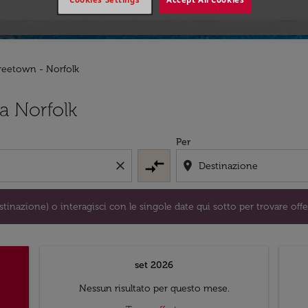
Freetown - Norfolk
/o destinazione) o interagisci con le singole date qui sotto 
a Norfolk
Per
compare_arrows
close
location_on
tinazione) o interagisci con le singole date qui sotto per trovare offe
set 2026
Nessun risultato per questo mese.