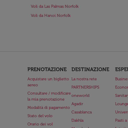
Voli da Las Palmas Norfolk
Voli da Hanoi Norfolk
PRENOTAZIONE
DESTINAZIONE
ESPE
Acquistare un biglietto
La nostra rete
Busine
aereo
PARTNERSHIPS
Econo
Consultare / modificare
oneworld
Sanita
la mia prenotazione
Agadir
Lounge
Modalità di pagamento
Casablanca
Univer
Stato del volo
Dakhla
Pasti 
Orario dei vol