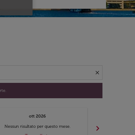
per trovare offerte.
close
rte.
ott 2026
chevron_right
Nessun risultato per questo mese.
Nessun risul