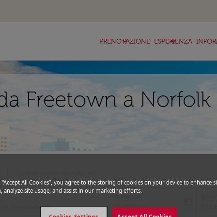
keyboard_arrow_down
keyboard_arrow_down
ke
PRENOTAZIONE
ESPERIENZA
INFOR
da Freetown a Norfolk 
_more
expand_more
Codice promozionale
g “Accept All Cookies”, you agree to the storing of cookies on your device to enhance si
, analyze site usage, and assist in our marketing efforts.
Partenza
Rito
today
fc-booking-departure-date-aria-l
fc-bo
15/08/2026
22/0
Cookies Settings
Accept All Cookies