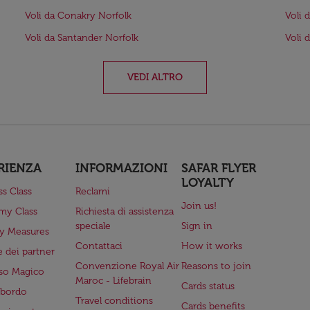
Voli da Conakry Norfolk
Voli 
Voli da Santander Norfolk
Voli 
VEDI ALTRO
RIENZA
INFORMAZIONI
SAFAR FLYER
LOYALTY
ss Class
Reclami
Join us!
my Class
Richiesta di assistenza
speciale
Sign in
ry Measures
Contattaci
How it works
 dei partner
Convenzione Royal Air
Reasons to join
so Magico
Maroc - Lifebrain
Cards status
a bordo
Travel conditions
Cards benefits