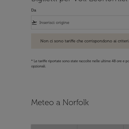
Da
flight_takeoff
Non ci sono tariffe che corrispondono ai criteri di ri
Non ci sono tariffe che corrispondono ai criteri 
* Le tariffe riportate sono state raccolte nelle ultime 48 ore e
opzionali.
Meteo a Norfolk