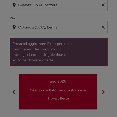
location_on
close
Per
location_on
close
Prova ad aggiornare il tuo percorso
(origine e/o destinazione) o
interagisci con le singole date qui
sotto per trovare offerte.
ago 2026
chevron_left
chevron_right
Nessun risultato per questo mese.
Nes
Trova offerte