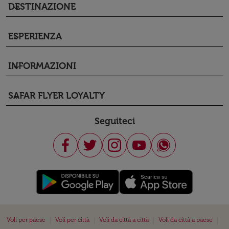
DESTINAZIONE
keyboard_arrow_down
ESPERIENZA
keyboard_arrow_down
INFORMAZIONI
keyboard_arrow_down
SAFAR FLYER LOYALTY
keyboard_arrow_down
Seguiteci
|
|
|
|
Voli per paese
Voli per città
Voli da città a città
Voli da città a paese