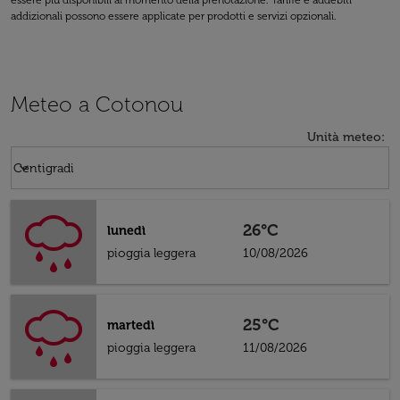
essere più disponibili al momento della prenotazione. Tariffe e addebiti
addizionali possono essere applicate per prodotti e servizi opzionali.
Meteo a Cotonou
Unità meteo
:
Weather unit option Centigradi Selected
keyboard_arrow_down
Centigradi
26°C
lunedì
pioggia leggera
10/08/2026
25°C
martedì
pioggia leggera
11/08/2026