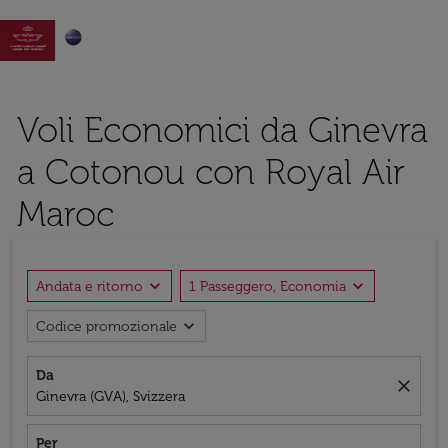

Voli Economici da Ginevra
a Cotonou con Royal Air
Maroc
expand_more
expand_more
Andata e ritorno
1 Passeggero, Economia
expand_more
Codice promozionale
Da
close
Ginevra (GVA), Svizzera
Per