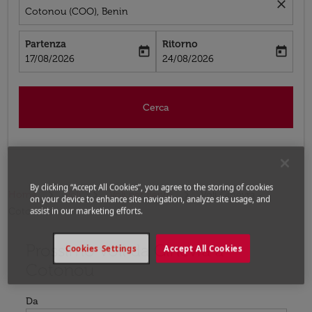
close
Cotonou (COO), Benin
Partenza
Ritorno
today
today
fc-booking-departure-date-aria-label
fc-booking-return-date-aria-label
17/08/2026
24/08/2026
Cerca
By clicking “Accept All Cookies”, you agree to the storing of cookies
Home
Voli
Voli per Benin
Voli Ginevra -
on your device to enhance site navigation, analyze site usage, and
Cotonou
assist in our marketing efforts.
Prossimo voli da Ginevra a
Prova ad aggiornare il tuo percorso (origine e/o destina
Cookies Settings
Accept All Cookies
Cotonou
Da