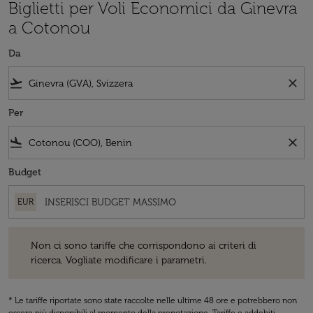
Biglietti per Voli Economici da Ginevra
a Cotonou
Da
flight_takeoff
close
Per
flight_land
close
Budget
EUR
Non ci sono tariffe che corrispondono ai criteri di ricerca. Vogliate 
Non ci sono tariffe che corrispondono ai criteri di
ricerca. Vogliate modificare i parametri.
* Le tariffe riportate sono state raccolte nelle ultime 48 ore e potrebbero non