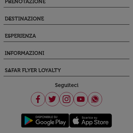
PRENOTAZIONE
keyboard_arrow_down
DESTINAZIONE
keyboard_arrow_down
ESPERIENZA
keyboard_arrow_down
INFORMAZIONI
keyboard_arrow_down
SAFAR FLYER LOYALTY
keyboard_arrow_down
Seguiteci