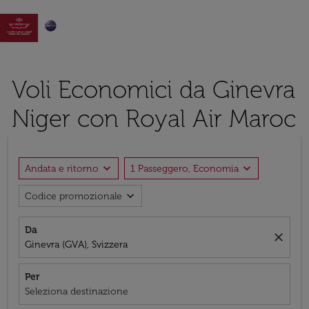

Voli Economici da Ginevra
Niger con Royal Air Maroc
expand_more
expand_more
Andata e ritorno
1 Passeggero, Economia
expand_more
Codice promozionale
Da
close
Ginevra (GVA), Svizzera
Per
Seleziona destinazione