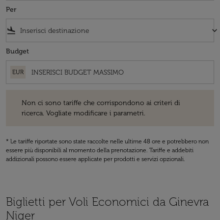
Per
flight_land
keyboard_arrow_down
Budget
EUR
Non ci sono tariffe che corrispondono ai criteri di ricerca. Vogliate 
Non ci sono tariffe che corrispondono ai criteri di
ricerca. Vogliate modificare i parametri.
* Le tariffe riportate sono state raccolte nelle ultime 48 ore e potrebbero non
essere più disponibili al momento della prenotazione. Tariffe e addebiti
addizionali possono essere applicate per prodotti e servizi opzionali.
Biglietti per Voli Economici da Ginevra
Niger