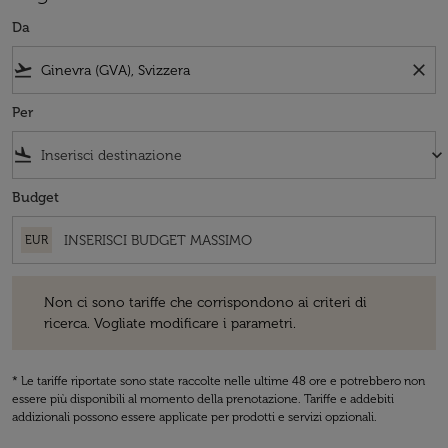
Da
flight_takeoff
close
Per
flight_land
keyboard_arrow_down
Budget
EUR
Non ci sono tariffe che corrispondono ai criteri di ricerca. Vogliate 
Non ci sono tariffe che corrispondono ai criteri di
ricerca. Vogliate modificare i parametri.
* Le tariffe riportate sono state raccolte nelle ultime 48 ore e potrebbero non
essere più disponibili al momento della prenotazione. Tariffe e addebiti
addizionali possono essere applicate per prodotti e servizi opzionali.