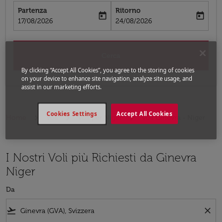
Partenza
Ritorno
today
today
fc-booking-departure-date-aria-label
fc-booking-return-date-aria-label
17/08/2026
24/08/2026
Cerca
By clicking “Accept All Cookies”, you agree to the storing of cookies
on your device to enhance site navigation, analyze site usage, and
assist in our marketing efforts.
Cookies Settings
Accept All Cookies
Home
Voli
Voli per Niger
Voli Ginevra - Niger
I Nostri Voli più Richiesti da Ginevra
Niger
Da
flight_takeoff
close