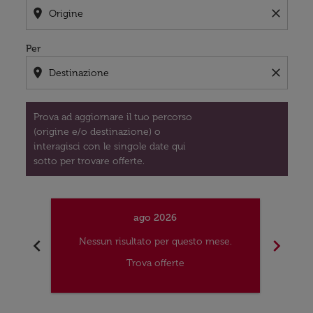
location_on
close
Per
location_on
close
Prova ad aggiornare il tuo percorso
(origine e/o destinazione) o
interagisci con le singole date qui
sotto per trovare offerte.
ago 2026
chevron_left
chevron_right
Nessun risultato per questo mese.
Nes
Trova offerte