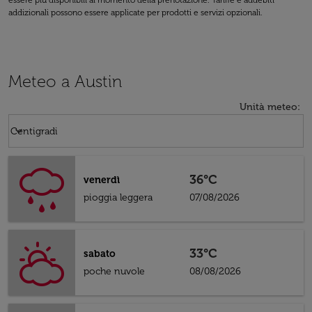
essere più disponibili al momento della prenotazione. Tariffe e addebiti
addizionali possono essere applicate per prodotti e servizi opzionali.
Meteo a Austin
Unità meteo
:
Weather unit option Centigradi Selected
keyboard_arrow_down
Centigradi
36°C
venerdì
pioggia leggera
07/08/2026
33°C
sabato
poche nuvole
08/08/2026