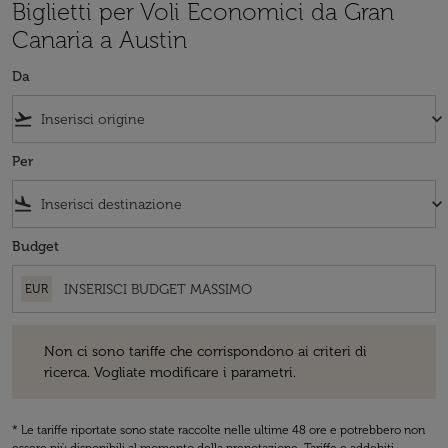
Biglietti per Voli Economici da Gran
Canaria a Austin
Da
flight_takeoff
keyboard_arrow_down
Per
flight_land
keyboard_arrow_down
Budget
EUR
Non ci sono tariffe che corrispondono ai criteri di ricerca. Vogliate 
Non ci sono tariffe che corrispondono ai criteri di
ricerca. Vogliate modificare i parametri.
* Le tariffe riportate sono state raccolte nelle ultime 48 ore e potrebbero non