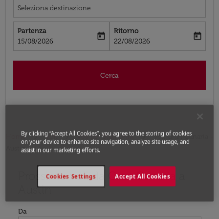
Seleziona destinazione
Partenza
Ritorno
today
today
fc-booking-departure-date-aria-label
fc-booking-return-date-aria-label
15/08/2026
22/08/2026
Cerca
By clicking “Accept All Cookies”, you agree to the storing of cookies
Home
Voli
Voli per Stati Uniti
Voli Gran Canaria -
on your device to enhance site navigation, analyze site usage, and
Austin
assist in our marketing efforts.
Prossimo voli da Gran Canaria a
Prova ad aggiornare il tuo percorso (origine e/o destina
Cookies Settings
Accept All Cookies
Austin
Da