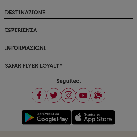
DESTINAZIONE
keyboard_arrow_down
ESPERIENZA
keyboard_arrow_down
INFORMAZIONI
keyboard_arrow_down
SAFAR FLYER LOYALTY
keyboard_arrow_down
Seguiteci