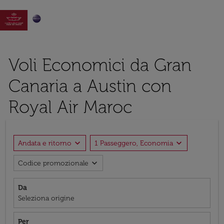

Voli Economici da Gran
Canaria a Austin con
Royal Air Maroc
expand_more
expand_more
Andata e ritorno
1 Passeggero, Economia
expand_more
Codice promozionale
Da
Seleziona origine
Per