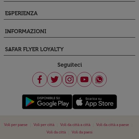
ESPERIENZA
keyboard_arrow_down
INFORMAZIONI
keyboard_arrow_down
SAFAR FLYER LOYALTY
keyboard_arrow_down
Seguiteci
|
|
|
|
Voli per paese
Voli per città
Voli da città a città
Voli da città a paese
|
Voli da città
Voli da paesi