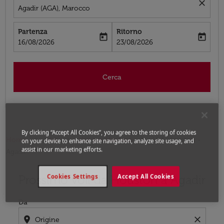
close
Agadir (AGA), Marocco
Partenza
Ritorno
today
today
fc-booking-departure-date-aria-label
fc-booking-return-date-aria-label
16/08/2026
23/08/2026
Cerca
By clicking “Accept All Cookies”, you agree to the storing of cookies
Home
Voli
Voli per Marocco
Voli Houston -
on your device to enhance site navigation, analyze site usage, and
assist in our marketing efforts.
Agadir
Prossimo voli da Houston a Agadir
Cookies Settings
Accept All Cookies
Prova ad aggiornare il tuo percorso (origine e/o destina
Da
location_on
close