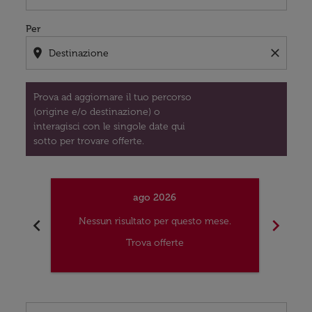
Per
location_on
close
Prova ad aggiornare il tuo percorso
(origine e/o destinazione) o
interagisci con le singole date qui
sotto per trovare offerte.
ago 2026
chevron_left
chevron_right
Nessun risultato per questo mese.
Nes
Trova offerte