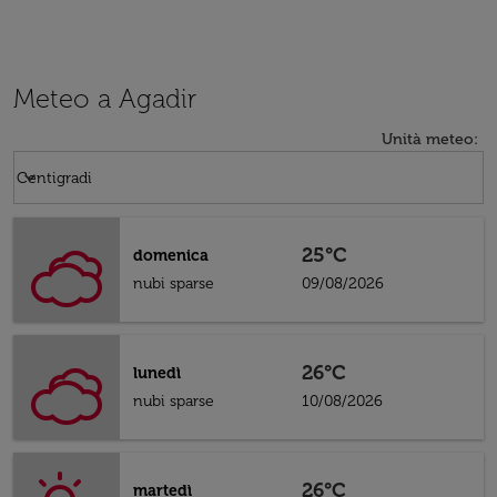
Meteo a Agadir
Unità meteo
:
Weather unit option Centigradi Selected
keyboard_arrow_down
Centigradi
25°C
domenica
nubi sparse
09/08/2026
26°C
lunedì
nubi sparse
10/08/2026
26°C
martedì