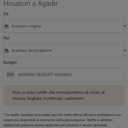
Houston a Agadir
Da
flight_takeoff
keyboard_arrow_down
Per
flight_land
keyboard_arrow_down
Budget
EUR
Non ci sono tariffe che corrispondono ai criteri di ricerca. Vogliate 
Non ci sono tariffe che corrispondono ai criteri di
ricerca. Vogliate modificare i parametri.
* Le tariffe riportate sono state raccolte nelle ultime 48 ore e potrebbero non
essere più disponibili al momento della prenotazione. Tariffe e addebiti
addizionali possono essere applicate per prodotti e servizi opzionali.