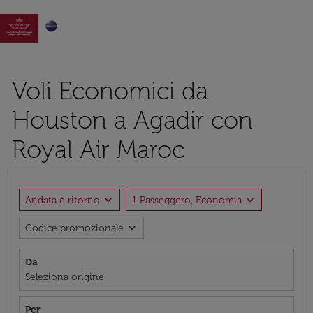

Voli Economici da
Houston a Agadir con
Royal Air Maroc
expand_more
expand_more
Andata e ritorno
1 Passeggero, Economia
expand_more
Codice promozionale
Da
Seleziona origine
Per