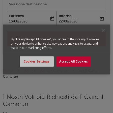
Seleziona destinazione
Partenza
Ritorno
today
today
fc-booking-departure-date-aria-label
fc-booking-return-date-aria-label
15/08/2026
22/08/2026
Cerca
By clicking “Accept All Cookies”, you agree to the storing of cookies
on your device to enhance site navigation, analyze site usage, and
assist in our marketing efforts.
Cookies Settings
Accept All Cookies
Home
Voli
Voli per Camerun
Voli Il Cairo -
Camerun
I Nostri Voli più Richiesti da Il Cairo il
Camerun