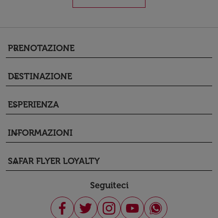
PRENOTAZIONE
keyboard_arrow_down
DESTINAZIONE
keyboard_arrow_down
ESPERIENZA
keyboard_arrow_down
INFORMAZIONI
keyboard_arrow_down
SAFAR FLYER LOYALTY
keyboard_arrow_down
Seguiteci