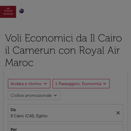

Voli Economici da Il Cairo
il Camerun con Royal Air
Maroc
expand_more
expand_more
Andata e ritorno
1 Passeggero, Economia
expand_more
Codice promozionale
Da
close
Il Cairo (CAI), Egitto
Per