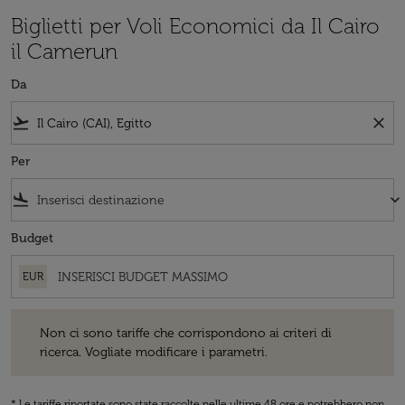
Biglietti per Voli Economici da Il Cairo
il Camerun
Da
flight_takeoff
close
Per
flight_land
keyboard_arrow_down
Budget
EUR
Non ci sono tariffe che corrispondono ai criteri di ricerca. Vogliate 
Non ci sono tariffe che corrispondono ai criteri di
ricerca. Vogliate modificare i parametri.
* Le tariffe riportate sono state raccolte nelle ultime 48 ore e potrebbero non