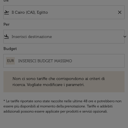
Da
flight_takeoff
close
Per
flight_land
keyboard_arrow_down
Budget
EUR
Non ci sono tariffe che corrispondono ai criteri di ricerca. Vogliate 
Non ci sono tariffe che corrispondono ai criteri di
ricerca. Vogliate modificare i parametri.
* Le tariffe riportate sono state raccolte nelle ultime 48 ore e potrebbero non
essere più disponibili al momento della prenotazione. Tariffe e addebiti
addizionali possono essere applicate per prodotti e servizi opzionali.