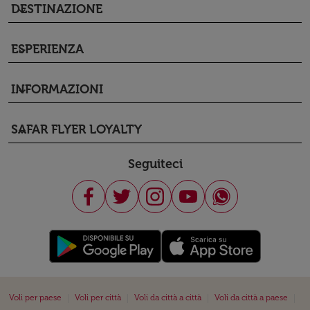
DESTINAZIONE
keyboard_arrow_down
ESPERIENZA
keyboard_arrow_down
INFORMAZIONI
keyboard_arrow_down
SAFAR FLYER LOYALTY
keyboard_arrow_down
Seguiteci
|
|
|
|
Voli per paese
Voli per città
Voli da città a città
Voli da città a paese