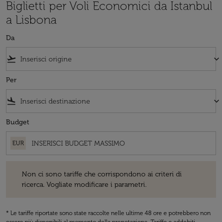
Biglietti per Voli Economici da Istanbul
a Lisbona
Da
flight_takeoff
keyboard_arrow_down
Per
flight_land
keyboard_arrow_down
Budget
EUR
Non ci sono tariffe che corrispondono ai criteri di ricerca. Vogliate 
Non ci sono tariffe che corrispondono ai criteri di
ricerca. Vogliate modificare i parametri.
* Le tariffe riportate sono state raccolte nelle ultime 48 ore e potrebbero non