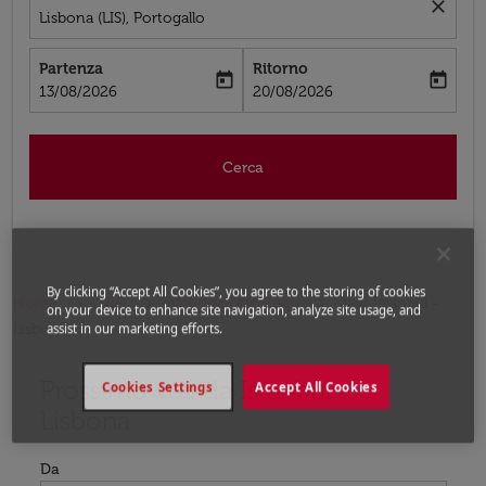
close
Lisbona (LIS), Portogallo
Partenza
Ritorno
today
today
fc-booking-departure-date-aria-label
fc-booking-return-date-aria-label
13/08/2026
20/08/2026
Cerca
By clicking “Accept All Cookies”, you agree to the storing of cookies
Home
Voli
Voli per Portogallo
Voli Istanbul -
on your device to enhance site navigation, analyze site usage, and
Lisbona
assist in our marketing efforts.
Prossimo voli da Istanbul a
Prova ad aggiornare il tuo percorso (origine e/o destina
Cookies Settings
Accept All Cookies
Lisbona
Da