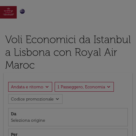

Voli Economici da Istanbul
a Lisbona con Royal Air
Maroc
expand_more
expand_more
Andata e ritorno
1 Passeggero, Economia
expand_more
Codice promozionale
Da
Seleziona origine
Per