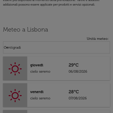
essere più disponibili al momento della prenotazione. Tariffe e addebiti
addizionali possono essere applicate per prodotti e servizi opzionali.
Meteo a Lisbona
Unità meteo
:
Weather unit option Centigradi Selected
keyboard_arrow_down
Centigradi
29°C
giovedì
cielo sereno
06/08/2026
28°C
venerdì
cielo sereno
07/08/2026