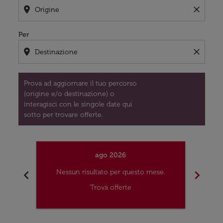
location_on
close
Per
location_on
close
Prova ad aggiornare il tuo percorso
(origine e/o destinazione) o
interagisci con le singole date qui
sotto per trovare offerte.
ago 2026
chevron_left
chevron_right
Nessun risultato per questo mese.
Nes
Trova offerte