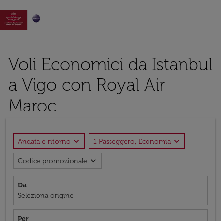

Voli Economici da Istanbul
a Vigo con Royal Air
Maroc
expand_more
expand_more
Andata e ritorno
1 Passeggero, Economia
expand_more
Codice promozionale
Da
Seleziona origine
Per