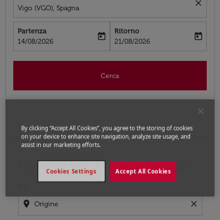
close
Vigo (VGO), Spagna
Partenza
Ritorno
today
today
fc-booking-departure-date-aria-label
fc-booking-return-date-aria-label
14/08/2026
21/08/2026
Cerca
By clicking “Accept All Cookies”, you agree to the storing of cookies
on your device to enhance site navigation, analyze site usage, and
Home
Voli
Voli per Spagna
Voli Istanbul - Vigo
assist in our marketing efforts.
Prossimo voli da Istanbul a Vigo
Prova ad aggiornare il tuo percorso (origine e/o destina
Cookies Settings
Accept All Cookies
Da
location_on
close