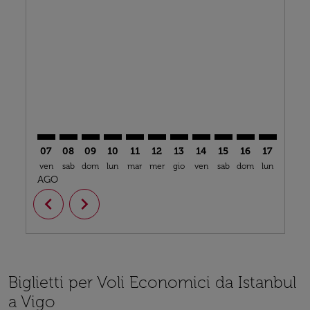
SAW–VGO: cmp-view-offers-disclaimer. Trova offerte
SAW–VGO: cmp-view-offers-disclaimer. Trova off
SAW–VGO: cmp-view-offers-disclaimer. Trova
SAW–VGO: cmp-view-offers-disclaimer. T
SAW–VGO: cmp-view-offers-disclaime
SAW–VGO: cmp-view-offers-discl
SAW–VGO: cmp-view-offers-
SAW–VGO: cmp-view-off
SAW–VGO: cmp-view
SAW–VGO: cmp-
SAW–VGO: 
SAW–V
S
07
08
09
10
11
12
13
14
15
16
17
18
ven
sab
dom
lun
mar
mer
gio
ven
sab
dom
lun
mar
m
AGO
chevron_left
chevron_right
Biglietti per Voli Economici da Istanbul
a Vigo