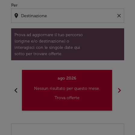
Per
location_on
close
Prova ad aggiornare il tuo percorso
(origine e/o destinazione) o
interagisci con le singole date qui
sotto per trovare offerte.
ago 2026
chevron_left
chevron_right
Nessun risultato per questo mese.
Nes
Trova offerte
Displaying fares for agosto-2026