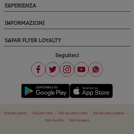
ESPERIENZA
keyboard_arrow_down
INFORMAZIONI
keyboard_arrow_down
SAFAR FLYER LOYALTY
keyboard_arrow_down
Seguiteci
|
|
|
|
Voli per paese
Voli per città
Voli da città a città
Voli da città a paese
|
Voli da città
Voli da paesi