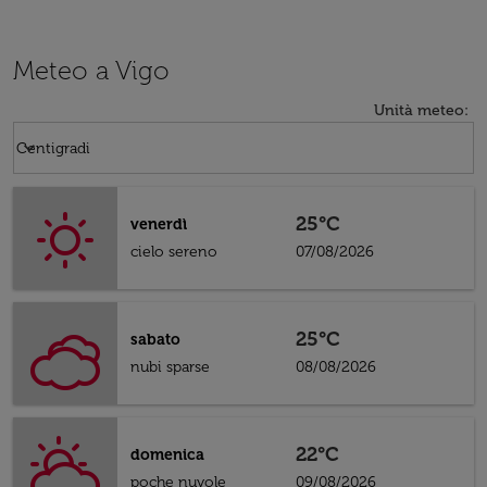
Meteo a Vigo
Unità meteo
:
Weather unit option Centigradi Selected
keyboard_arrow_down
Centigradi
25°C
venerdì
cielo sereno
07/08/2026
25°C
sabato
nubi sparse
08/08/2026
22°C
domenica
poche nuvole
09/08/2026