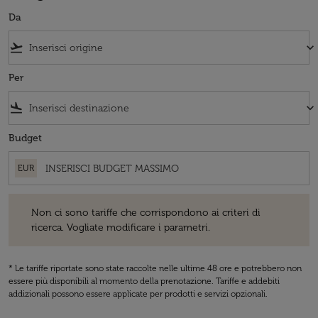
Da
flight_takeoff
keyboard_arrow_down
Per
flight_land
keyboard_arrow_down
Budget
EUR
Non ci sono tariffe che corrispondono ai criteri di ricerca. Vogliate 
Non ci sono tariffe che corrispondono ai criteri di
ricerca. Vogliate modificare i parametri.
* Le tariffe riportate sono state raccolte nelle ultime 48 ore e potrebbero non
essere più disponibili al momento della prenotazione. Tariffe e addebiti
addizionali possono essere applicate per prodotti e servizi opzionali.