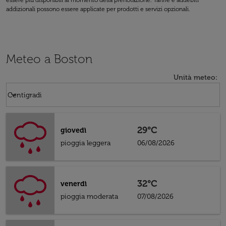
essere più disponibili al momento della prenotazione. Tariffe e addebiti
addizionali possono essere applicate per prodotti e servizi opzionali.
Meteo a Boston
Unità meteo
:
Weather unit option Centigradi Selected
keyboard_arrow_down
Centigradi
29°C
giovedì
pioggia leggera
06/08/2026
32°C
venerdì
pioggia moderata
07/08/2026