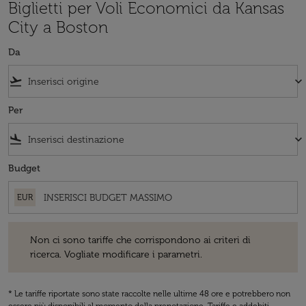
Biglietti per Voli Economici da Kansas
City a Boston
Da
flight_takeoff
keyboard_arrow_down
Per
flight_land
keyboard_arrow_down
Budget
EUR
Non ci sono tariffe che corrispondono ai criteri di ricerca. Vogliate 
Non ci sono tariffe che corrispondono ai criteri di
ricerca. Vogliate modificare i parametri.
* Le tariffe riportate sono state raccolte nelle ultime 48 ore e potrebbero non