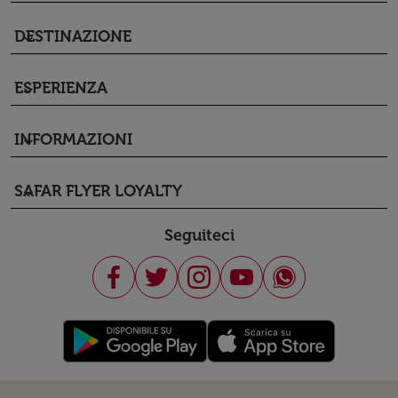
DESTINAZIONE
keyboard_arrow_down
ESPERIENZA
keyboard_arrow_down
INFORMAZIONI
keyboard_arrow_down
SAFAR FLYER LOYALTY
keyboard_arrow_down
Seguiteci