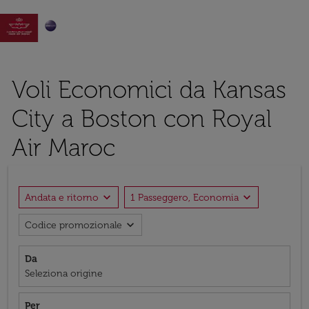

Voli Economici da Kansas
City a Boston con Royal
Air Maroc
expand_more
expand_more
Andata e ritorno
1 Passeggero, Economia
expand_more
Codice promozionale
Da
Seleziona origine
Per