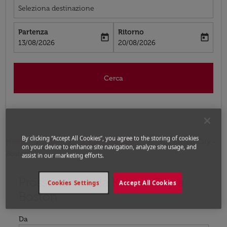
Seleziona destinazione
Partenza
Ritorno
today
today
fc-booking-departure-date-aria-label
fc-booking-return-date-aria-label
13/08/2026
20/08/2026
Cerca
By clicking “Accept All Cookies”, you agree to the storing of cookies
Home
Voli
Voli per Stati Uniti
Voli Kansas City -
on your device to enhance site navigation, analyze site usage, and
Boston
assist in our marketing efforts.
Prossimo voli da Kansas City a
Prova ad aggiornare il tuo percorso (origine e/o destina
Cookies Settings
Accept All Cookies
Boston
Da