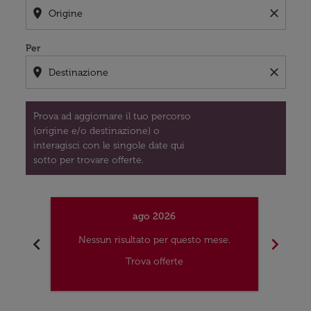
location_on
close
Per
location_on
close
Prova ad aggiornare il tuo percorso
(origine e/o destinazione) o
interagisci con le singole date qui
sotto per trovare offerte.
ago 2026
chevron_left
chevron_right
Nessun risultato per questo mese.
Nes
Trova offerte