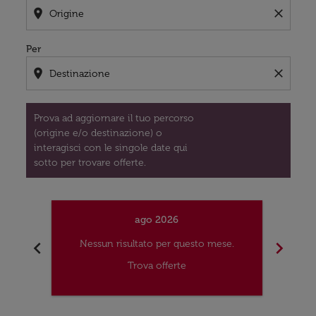
location_on
close
Per
location_on
close
Prova ad aggiornare il tuo percorso
(origine e/o destinazione) o
interagisci con le singole date qui
sotto per trovare offerte.
ago 2026
chevron_left
chevron_right
Nessun risultato per questo mese.
Nes
Trova offerte