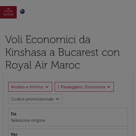

Voli Economici da
Kinshasa a Bucarest con
Royal Air Maroc
expand_more
expand_more
Andata e ritorno
1 Passeggero, Economia
expand_more
Codice promozionale
Da
Seleziona origine
Per