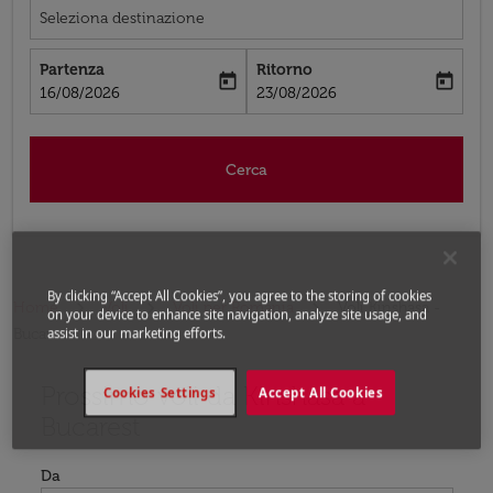
Seleziona destinazione
Partenza
Ritorno
today
today
fc-booking-departure-date-aria-label
fc-booking-return-date-aria-label
16/08/2026
23/08/2026
Cerca
By clicking “Accept All Cookies”, you agree to the storing of cookies
Home
Voli
Voli per Romania
Voli Kinshasa -
on your device to enhance site navigation, analyze site usage, and
Bucarest
assist in our marketing efforts.
Prossimo voli da Kinshasa a
Prova ad aggiornare il tuo percorso (origine e/o destina
Cookies Settings
Accept All Cookies
Bucarest
Da