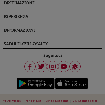
DESTINAZIONE
keyboard_arrow_down
ESPERIENZA
keyboard_arrow_down
INFORMAZIONI
keyboard_arrow_down
SAFAR FLYER LOYALTY
keyboard_arrow_down
Seguiteci
|
|
|
|
Voli per paese
Voli per città
Voli da città a città
Voli da città a paese