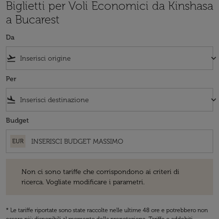
Biglietti per Voli Economici da Kinshasa
a Bucarest
Da
flight_takeoff
keyboard_arrow_down
Per
flight_land
keyboard_arrow_down
Budget
EUR
Non ci sono tariffe che corrispondono ai criteri di ricerca. Vogliate 
Non ci sono tariffe che corrispondono ai criteri di
ricerca. Vogliate modificare i parametri.
* Le tariffe riportate sono state raccolte nelle ultime 48 ore e potrebbero non