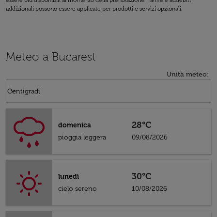
essere più disponibili al momento della prenotazione. Tariffe e addebiti
addizionali possono essere applicate per prodotti e servizi opzionali.
Meteo a Bucarest
Unità meteo
:
Weather unit option Centigradi Selected
keyboard_arrow_down
Centigradi
28°C
domenica
pioggia leggera
09/08/2026
30°C
lunedì
cielo sereno
10/08/2026