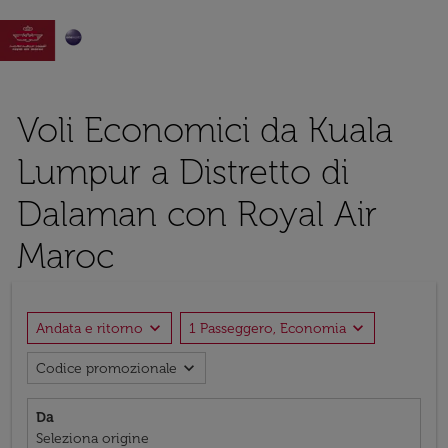

Voli Economici da Kuala
Lumpur a Distretto di
Dalaman con Royal Air
Maroc
expand_more
expand_more
Andata e ritorno
1 Passeggero, Economia
expand_more
Codice promozionale
Da
Seleziona origine