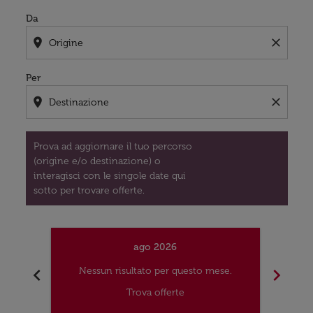
Da
location_on
close
Per
location_on
close
Prova ad aggiornare il tuo percorso
(origine e/o destinazione) o
interagisci con le singole date qui
sotto per trovare offerte.
ago 2026
chevron_left
chevron_right
Nessun risultato per questo mese.
Nes
Trova offerte