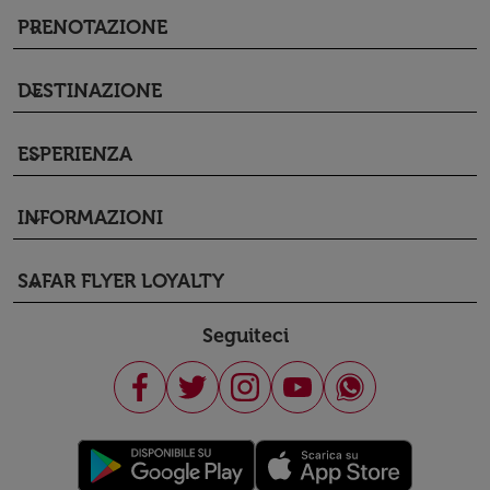
PRENOTAZIONE
keyboard_arrow_down
DESTINAZIONE
keyboard_arrow_down
ESPERIENZA
keyboard_arrow_down
INFORMAZIONI
keyboard_arrow_down
SAFAR FLYER LOYALTY
keyboard_arrow_down
Seguiteci