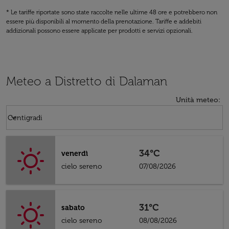
* Le tariffe riportate sono state raccolte nelle ultime 48 ore e potrebbero non
essere più disponibili al momento della prenotazione. Tariffe e addebiti
addizionali possono essere applicate per prodotti e servizi opzionali.
Meteo a Distretto di Dalaman
Unità meteo
:
Weather unit option Centigradi Selected
keyboard_arrow_down
Centigradi
34°C
venerdì
cielo sereno
07/08/2026
31°C
sabato
cielo sereno
08/08/2026