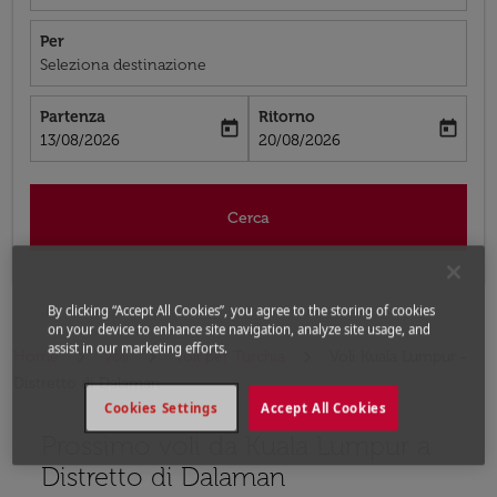
Per
Seleziona destinazione
Partenza
Ritorno
today
today
fc-booking-departure-date-aria-label
fc-booking-return-date-aria-label
13/08/2026
20/08/2026
Cerca
By clicking “Accept All Cookies”, you agree to the storing of cookies
on your device to enhance site navigation, analyze site usage, and
assist in our marketing efforts.
Home
Voli
Voli per Turchia
Voli Kuala Lumpur -
Distretto di Dalaman
Cookies Settings
Accept All Cookies
Prossimo voli da Kuala Lumpur a
Prova ad aggiornare il tuo percorso (origine e/o destina
Distretto di Dalaman