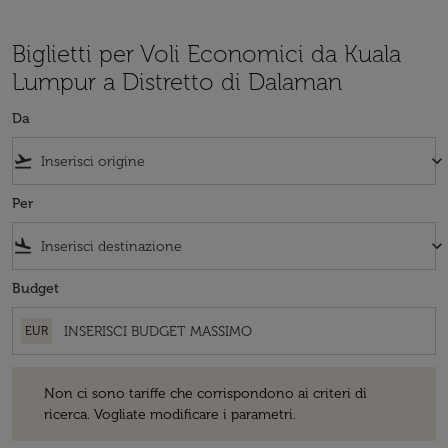
Biglietti per Voli Economici da Kuala
Lumpur a Distretto di Dalaman
Da
flight_takeoff
keyboard_arrow_down
Per
flight_land
keyboard_arrow_down
Budget
EUR
Non ci sono tariffe che corrispondono ai criteri di ricerca. Vogliate 
Non ci sono tariffe che corrispondono ai criteri di
ricerca. Vogliate modificare i parametri.