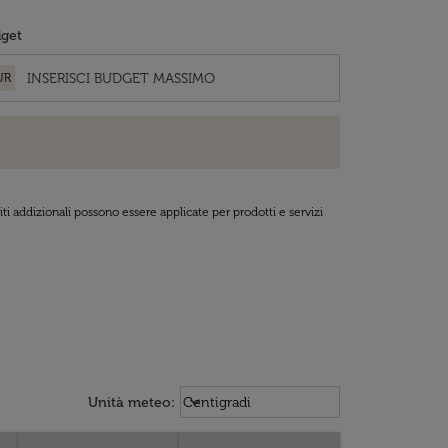
get
UR
ti addizionali possono essere applicate per prodotti e servizi
Weather unit option Centigradi Sel
keyboard_arrow_down
Unità meteo
:
Centigradi