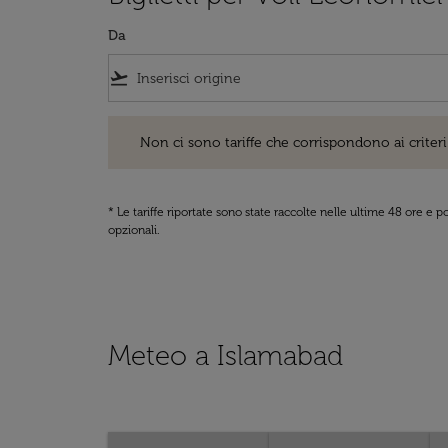
Da
flight_takeoff
Non ci sono tariffe che corrispondono ai criteri di ri
Non ci sono tariffe che corrispondono ai criteri 
* Le tariffe riportate sono state raccolte nelle ultime 48 ore e
opzionali.
Meteo a Islamabad