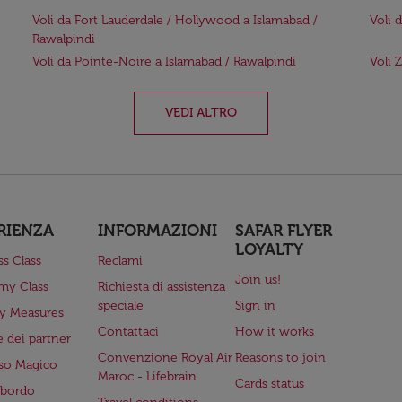
Voli da Fort Lauderdale / Hollywood a Islamabad /
Voli 
Rawalpindi
Voli da Pointe-Noire a Islamabad / Rawalpindi
Voli 
VEDI ALTRO
RIENZA
INFORMAZIONI
SAFAR FLYER
LOYALTY
ss Class
Reclami
Join us!
my Class
Richiesta di assistenza
speciale
Sign in
ry Measures
Contattaci
How it works
 dei partner
Convenzione Royal Air
Reasons to join
so Magico
Maroc - Lifebrain
Cards status
a bordo