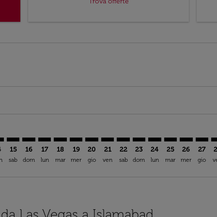
Trova offerte
mer. Trova offerte
claimer. Trova offerte
-disclaimer. Trova offerte
ffers-disclaimer. Trova offerte
ew-offers-disclaimer. Trova offerte
p-view-offers-disclaimer. Trova offerte
B: cmp-view-offers-disclaimer. Trova offerte
S–ISB: cmp-view-offers-disclaimer. Trova offerte
LAS–ISB: cmp-view-offers-disclaimer. Trova offerte
LAS–ISB: cmp-view-offers-disclaimer. Trova offerte
LAS–ISB: cmp-view-offers-disclaimer. Trova offert
LAS–ISB: cmp-view-offers-disclaimer. Trova of
LAS–ISB: cmp-view-offers-disclaimer. Tro
LAS–ISB: cmp-view-offers-disclaimer.
LAS–ISB: cmp-view-offers-disclai
LAS–ISB: cmp-view-offers-di
LAS–ISB: cmp-view-offer
LAS–ISB: cmp-view-o
LAS–ISB: cmp-v
LAS–ISB: c
LAS–IS
L
4
15
16
17
18
19
20
21
22
23
24
25
26
27
n
sab
dom
lun
mar
mer
gio
ven
sab
dom
lun
mar
mer
gio
v
i da Las Vegas a Islamabad