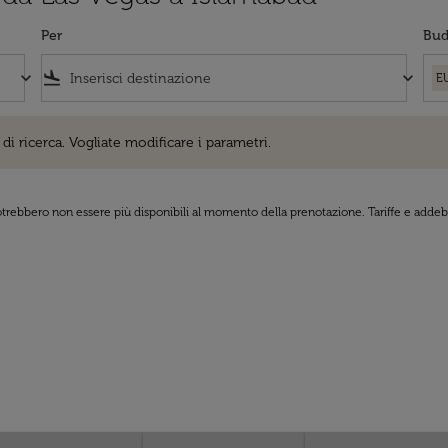
Per
Bud
keyboard_arrow_down
flight_land
keyboard_arrow_down
E
cerca. Vogliate modificare i parametri.
di ricerca. Vogliate modificare i parametri.
 potrebbero non essere più disponibili al momento della prenotazione. Tariffe e addebi