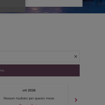
per trovare offerte.
close
rte.
ott 2026
chevron_right
Nessun risultato per questo mese.
Nessun risul