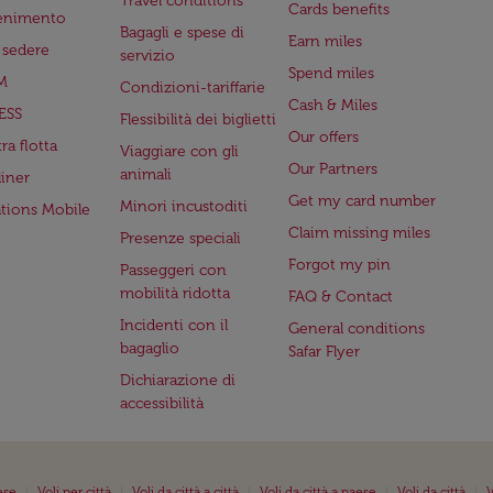
Travel conditions
Cards benefits
tenimento
Bagagli e spese di
Earn miles
a sedere
servizio
Spend miles
M
Condizioni-tariffarie
Cash & Miles
ESS
Flessibilità dei biglietti
Our offers
ra flotta
Viaggiare con gli
Our Partners
animali
iner
Get my card number
Minori incustoditi
ations Mobile
Claim missing miles
Presenze speciali
Forgot my pin
Passeggeri con
mobilità ridotta
FAQ & Contact
Incidenti con il
General conditions
bagaglio
Safar Flyer
Dichiarazione di
accessibilità
|
|
|
|
|
ese
Voli per città
Voli da città a città
Voli da città a paese
Voli da città
V