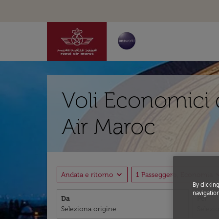
Voli Economici 
Air Maroc
expand_more
expand
Andata e ritorno
1 Passeggero, Economia
By clickin
navigation
Da
Per