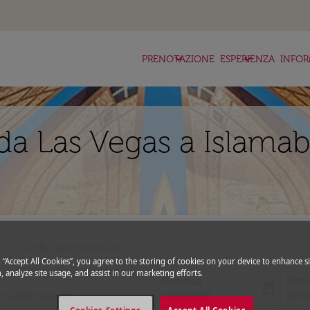
keyboard_arrow_down
keyboard_arrow_down
ke
PRENOTAZIONE
ESPERIENZA
INFOR
da Las Vegas a Islama
_more
expand_more
Codice promozionale
g “Accept All Cookies”, you agree to the storing of cookies on your device to enhance si
, analyze site usage, and assist in our marketing efforts.
Partenza
Rito
today
fc-booking-departure-date-aria-l
fc-bo
14/08/2026
21/0