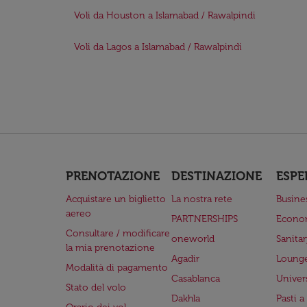
Voli da Houston a Islamabad / Rawalpindi
Voli da Lagos a Islamabad / Rawalpindi
PRENOTAZIONE
DESTINAZIONE
ESPE
Acquistare un biglietto
La nostra rete
Busine
aereo
PARTNERSHIPS
Econo
Consultare / modificare
oneworld
Sanita
la mia prenotazione
Agadir
Lounge
Modalità di pagamento
Casablanca
Univer
Stato del volo
Dakhla
Pasti 