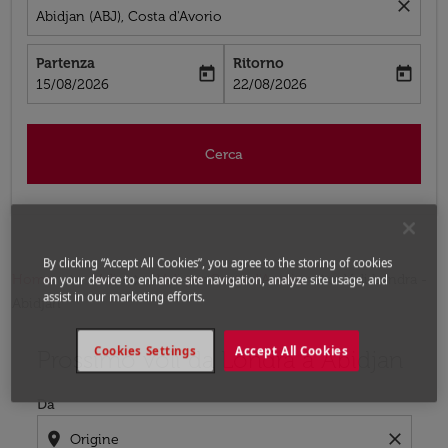
close
Abidjan (ABJ), Costa d'Avorio
Partenza
Ritorno
today
today
fc-booking-departure-date-aria-label
fc-booking-return-date-aria-label
15/08/2026
22/08/2026
Cerca
By clicking “Accept All Cookies”, you agree to the storing of cookies
Home
Voli
Voli per Costa d'Avorio
Voli Londra -
on your device to enhance site navigation, analyze site usage, and
assist in our marketing efforts.
Abidjan
Cookies Settings
Accept All Cookies
Prossimo voli da Londra a Abidjan
Da
location_on
close