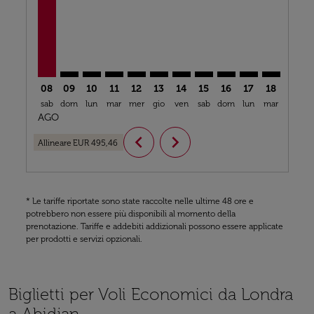
08
09
10
11
12
13
14
15
16
17
18
19
sab
dom
lun
mar
mer
gio
ven
sab
dom
lun
mar
mer
g
AGO
chevron_left
chevron_right
Allineare
EUR 495,46
* Le tariffe riportate sono state raccolte nelle ultime 48 ore e
potrebbero non essere più disponibili al momento della
prenotazione. Tariffe e addebiti addizionali possono essere applicate
per prodotti e servizi opzionali.
Biglietti per Voli Economici da Londra
a Abidjan