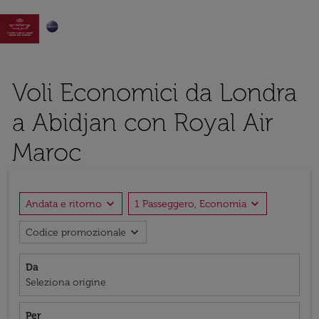

Voli Economici da Londra
a Abidjan con Royal Air
Maroc
expand_more
expand_more
Andata e ritorno
1 Passeggero, Economia
expand_more
Codice promozionale
Da
Seleziona origine
Per