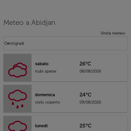
Meteo a Abidjan
Unità meteo
:
Weather unit option Centigradi Selected
keyboard_arrow_down
Centigradi
26°C
sabato
nubi sparse
08/08/2026
24°C
domenica
cielo coperto
09/08/2026
25°C
lunedì