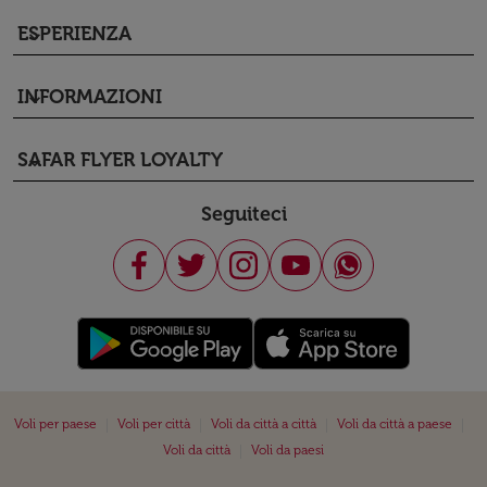
ESPERIENZA
keyboard_arrow_down
INFORMAZIONI
keyboard_arrow_down
SAFAR FLYER LOYALTY
keyboard_arrow_down
Seguiteci
|
|
|
|
Voli per paese
Voli per città
Voli da città a città
Voli da città a paese
|
Voli da città
Voli da paesi