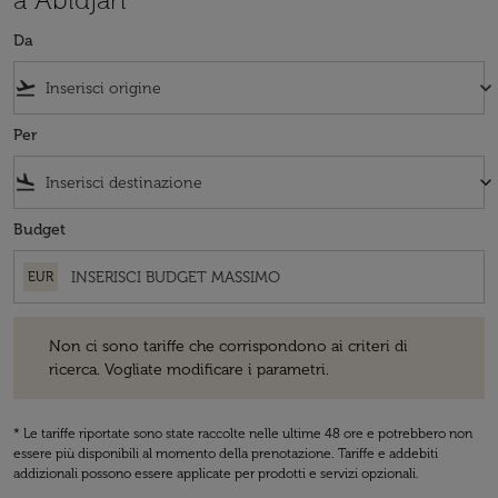
Da
flight_takeoff
keyboard_arrow_down
Per
flight_land
keyboard_arrow_down
Budget
EUR
Non ci sono tariffe che corrispondono ai criteri di ricerca. Vogliate 
Non ci sono tariffe che corrispondono ai criteri di
ricerca. Vogliate modificare i parametri.
* Le tariffe riportate sono state raccolte nelle ultime 48 ore e potrebbero non
essere più disponibili al momento della prenotazione. Tariffe e addebiti
addizionali possono essere applicate per prodotti e servizi opzionali.