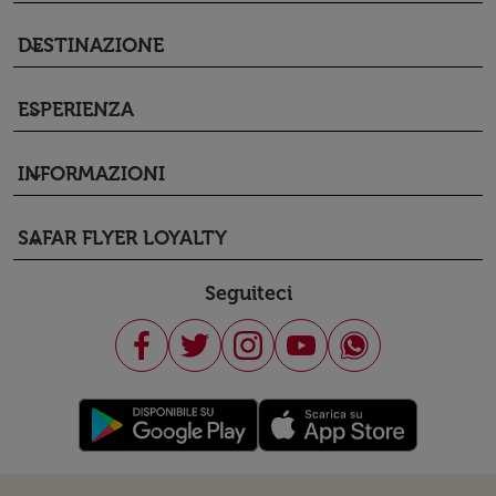
DESTINAZIONE
keyboard_arrow_down
ESPERIENZA
keyboard_arrow_down
INFORMAZIONI
keyboard_arrow_down
SAFAR FLYER LOYALTY
keyboard_arrow_down
Seguiteci