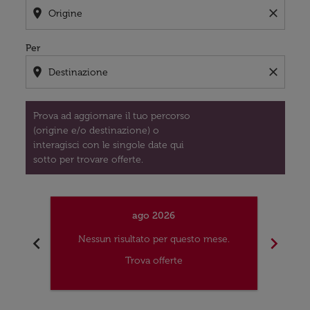
location_on
close
Per
location_on
close
Prova ad aggiornare il tuo percorso
(origine e/o destinazione) o
interagisci con le singole date qui
sotto per trovare offerte.
ago 2026
chevron_left
chevron_right
Nessun risultato per questo mese.
Nes
Trova offerte