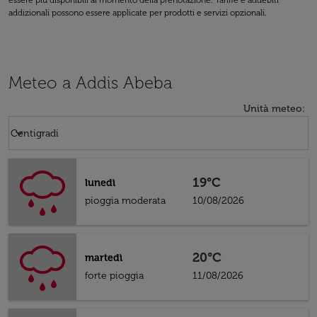
essere più disponibili al momento della prenotazione. Tariffe e addebiti
addizionali possono essere applicate per prodotti e servizi opzionali.
Meteo a Addis Abeba
Unità meteo
:
Weather unit option Centigradi Selected
keyboard_arrow_down
Centigradi
19°C
lunedì
pioggia moderata
10/08/2026
20°C
martedì
forte pioggia
11/08/2026