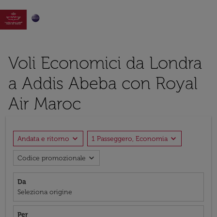

Voli Economici da Londra
a Addis Abeba con Royal
Air Maroc
expand_more
expand_more
Andata e ritorno
1 Passeggero, Economia
expand_more
Codice promozionale
Da
Seleziona origine
Per