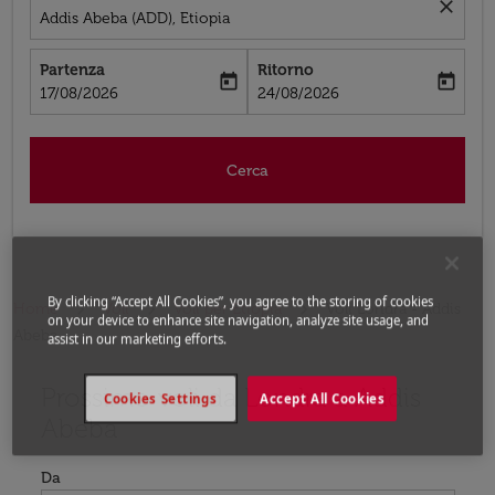
close
Addis Abeba (ADD), Etiopia
Partenza
Ritorno
today
today
fc-booking-departure-date-aria-label
fc-booking-return-date-aria-label
17/08/2026
24/08/2026
Cerca
By clicking “Accept All Cookies”, you agree to the storing of cookies
Home
Voli
Voli per Etiopia
Voli Londra - Addis
on your device to enhance site navigation, analyze site usage, and
Abeba
assist in our marketing efforts.
Prossimo voli da Londra a Addis
Prova ad aggiornare il tuo percorso (origine e/o destina
Cookies Settings
Accept All Cookies
Abeba
Da