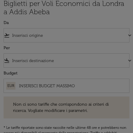
Biglietti per Voli Economici da Londra
a Addis Abeba
Da
flight_takeoff
keyboard_arrow_down
Per
flight_land
keyboard_arrow_down
Budget
EUR
Non ci sono tariffe che corrispondono ai criteri di ricerca. Vogliate 
Non ci sono tariffe che corrispondono ai criteri di
ricerca. Vogliate modificare i parametri.
* Le tariffe riportate sono state raccolte nelle ultime 48 ore e potrebbero non