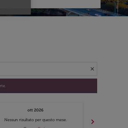
per trovare offerte.
close
rte.
ott 2026
chevron_right
Nessun risultato per questo mese.
Nessun risul