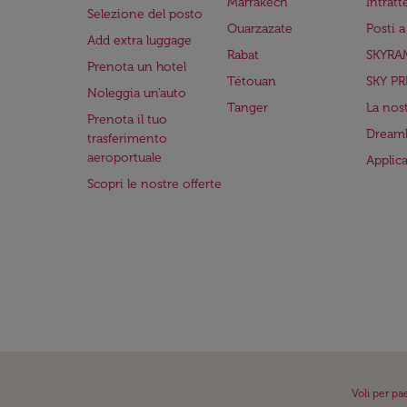
Marrakech
Intrat
Selezione del posto
Ouarzazate
Posti 
Add extra luggage
Rabat
SKYRA
Prenota un hotel
Tétouan
SKY PR
Noleggia un'auto
Tanger
La nost
Prenota il tuo
Dreaml
trasferimento
aeroportuale
Applic
Scopri le nostre offerte
Voli per pa