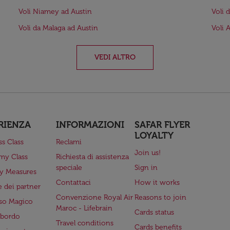
Voli Niamey ad Austin
Voli 
Voli da Malaga ad Austin
Voli 
VEDI ALTRO
RIENZA
INFORMAZIONI
SAFAR FLYER
LOYALTY
ss Class
Reclami
Join us!
my Class
Richiesta di assistenza
speciale
Sign in
ry Measures
Contattaci
How it works
 dei partner
Convenzione Royal Air
Reasons to join
so Magico
Maroc - Lifebrain
Cards status
a bordo
Travel conditions
Cards benefits