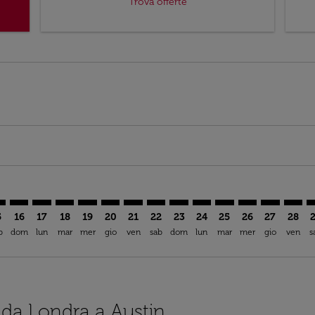
Trova offerte
imer. Trova offerte
sclaimer. Trova offerte
s-disclaimer. Trova offerte
ffers-disclaimer. Trova offerte
ew-offers-disclaimer. Trova offerte
mp-view-offers-disclaimer. Trova offerte
S: cmp-view-offers-disclaimer. Trova offerte
N–AUS: cmp-view-offers-disclaimer. Trova offerte
LON–AUS: cmp-view-offers-disclaimer. Trova offerte
LON–AUS: cmp-view-offers-disclaimer. Trova offerte
LON–AUS: cmp-view-offers-disclaimer. Trova offe
LON–AUS: cmp-view-offers-disclaimer. Trova 
LON–AUS: cmp-view-offers-disclaimer. Tr
LON–AUS: cmp-view-offers-disclaimer
LON–AUS: cmp-view-offers-discl
LON–AUS: cmp-view-offers-d
LON–AUS: cmp-view-offe
LON–AUS: cmp-view-
LON–AUS: cmp-v
LON–AUS: c
LON–A
L
5
16
17
18
19
20
21
22
23
24
25
26
27
28
b
dom
lun
mar
mer
gio
ven
sab
dom
lun
mar
mer
gio
ven
s
i da Londra a Austin