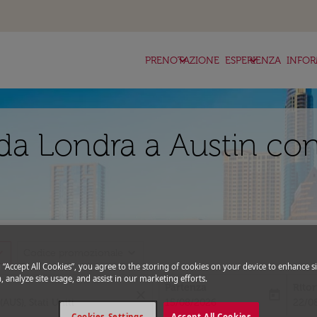
keyboard_arrow_down
keyboard_arrow_down
ke
PRENOTAZIONE
ESPERIENZA
INFOR
da Londra a Austin con
_more
expand_more
Codice promozionale
g “Accept All Cookies”, you agree to the storing of cookies on your device to enhance si
, analyze site usage, and assist in our marketing efforts.
Partenza
Rito
close
today
fc-booking-departure-date-aria-l
fc-bo
15/08/2026
22/0
Cookies Settings
Accept All Cookies