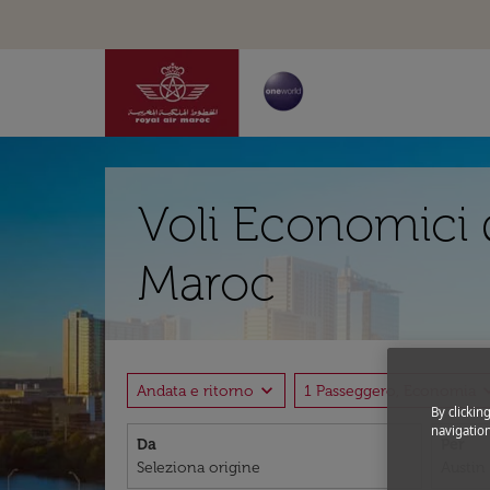
Voli Economici 
Maroc
expand_more
expand
Andata e ritorno
1 Passeggero, Economia
By clickin
navigation
Da
Per