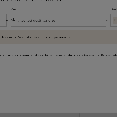
Per
Bud
keyboard_arrow_down
flight_land
keyboard_arrow_down
E
cerca. Vogliate modificare i parametri.
di ricerca. Vogliate modificare i parametri.
 potrebbero non essere più disponibili al momento della prenotazione. Tariffe e addebi