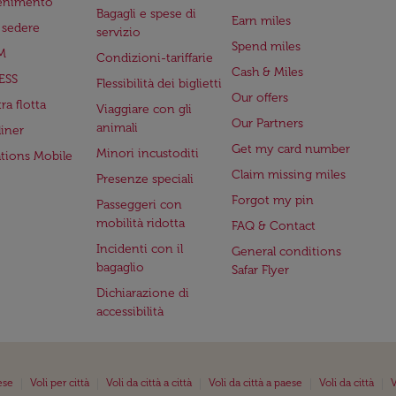
tenimento
Bagagli e spese di
Earn miles
a sedere
servizio
Spend miles
M
Condizioni-tariffarie
Cash & Miles
ESS
Flessibilità dei biglietti
Our offers
ra flotta
Viaggiare con gli
Our Partners
animali
iner
Get my card number
Minori incustoditi
ations Mobile
Claim missing miles
Presenze speciali
Forgot my pin
Passeggeri con
mobilità ridotta
FAQ & Contact
Incidenti con il
General conditions
bagaglio
Safar Flyer
Dichiarazione di
accessibilità
|
|
|
|
|
ese
Voli per città
Voli da città a città
Voli da città a paese
Voli da città
V