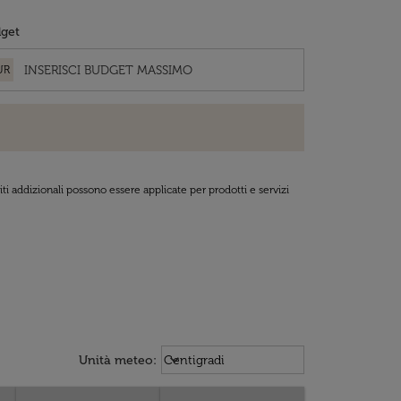
get
UR
ti addizionali possono essere applicate per prodotti e servizi
Weather unit option Centigradi Sel
keyboard_arrow_down
Unità meteo
:
Centigradi