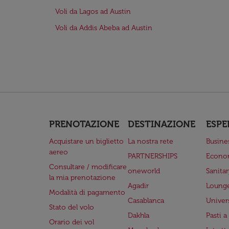
Voli da Lagos ad Austin
Voli da Addis Abeba ad Austin
PRENOTAZIONE
DESTINAZIONE
ESPE
Acquistare un biglietto
La nostra rete
Busine
aereo
PARTNERSHIPS
Econo
Consultare / modificare
oneworld
Sanita
la mia prenotazione
Agadir
Lounge
Modalità di pagamento
Casablanca
Univer
Stato del volo
Dakhla
Pasti 
Orario dei vol