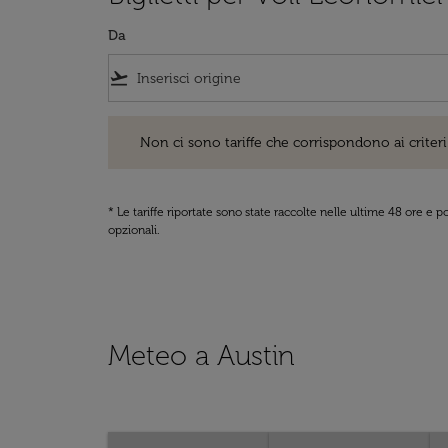
Da
flight_takeoff
Non ci sono tariffe che corrispondono ai criteri di ri
Non ci sono tariffe che corrispondono ai criteri 
* Le tariffe riportate sono state raccolte nelle ultime 48 ore e
opzionali.
Meteo a Austin