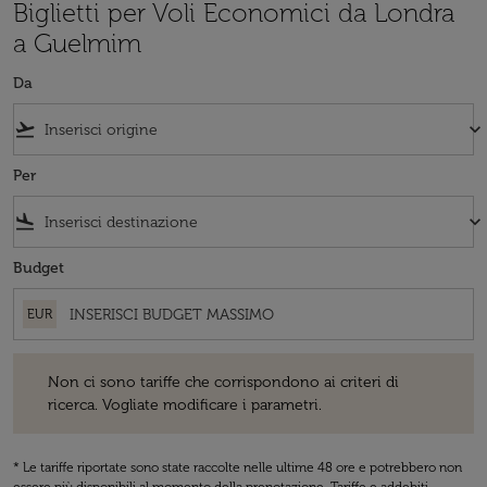
Biglietti per Voli Economici da Londra
a Guelmim
Da
flight_takeoff
keyboard_arrow_down
Per
flight_land
keyboard_arrow_down
Budget
EUR
Non ci sono tariffe che corrispondono ai criteri di ricerca. Vogliate 
Non ci sono tariffe che corrispondono ai criteri di
ricerca. Vogliate modificare i parametri.
* Le tariffe riportate sono state raccolte nelle ultime 48 ore e potrebbero non