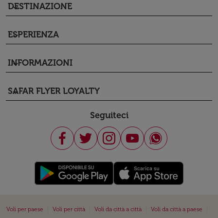
DESTINAZIONE
keyboard_arrow_down
ESPERIENZA
keyboard_arrow_down
INFORMAZIONI
keyboard_arrow_down
SAFAR FLYER LOYALTY
keyboard_arrow_down
Seguiteci
|
|
|
|
Voli per paese
Voli per città
Voli da città a città
Voli da città a paese