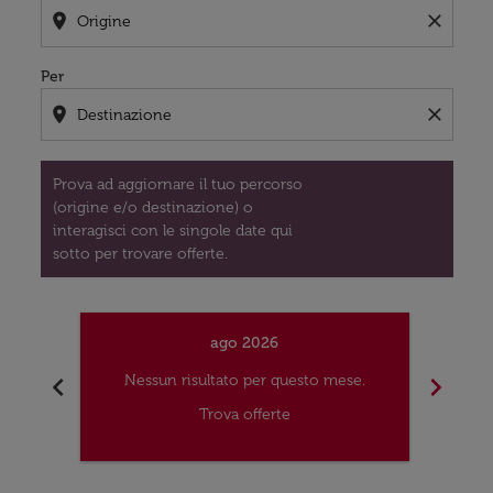
location_on
close
Per
location_on
close
Prova ad aggiornare il tuo percorso
(origine e/o destinazione) o
interagisci con le singole date qui
sotto per trovare offerte.
ago 2026
chevron_left
chevron_right
Nessun risultato per questo mese.
Nes
Trova offerte