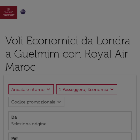

Voli Economici da Londra
a Guelmim con Royal Air
Maroc
expand_more
expand_more
Andata e ritorno
1 Passeggero, Economia
expand_more
Codice promozionale
Da
Seleziona origine
Per