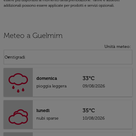
essere più disponibili al momento della prenotazione. Tariffe e addebiti
addizionali possono essere applicate per prodotti e servizi opzionali.
Meteo a Guelmim
Unità meteo
:
Weather unit option Centigradi Selected
keyboard_arrow_down
Centigradi
33°C
domenica
pioggia leggera
09/08/2026
35°C
lunedì
nubi sparse
10/08/2026