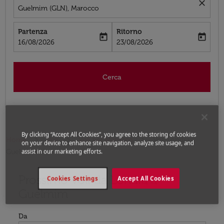
close
Guelmim (GLN), Marocco
Partenza
Ritorno
today
today
fc-booking-departure-date-aria-label
fc-booking-return-date-aria-label
16/08/2026
23/08/2026
Cerca
By clicking “Accept All Cookies”, you agree to the storing of cookies
Home
Voli
Voli per Marocco
Voli Londra -
on your device to enhance site navigation, analyze site usage, and
Guelmim
assist in our marketing efforts.
Prossimo voli da Londra a
Prova ad aggiornare il tuo percorso (origine e/o destina
Cookies Settings
Accept All Cookies
Guelmim
Da