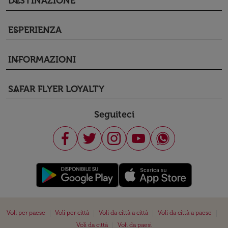
DESTINAZIONE
keyboard_arrow_down
ESPERIENZA
keyboard_arrow_down
INFORMAZIONI
keyboard_arrow_down
SAFAR FLYER LOYALTY
keyboard_arrow_down
Seguiteci
|
|
|
|
Voli per paese
Voli per città
Voli da città a città
Voli da città a paese
|
Voli da città
Voli da paesi