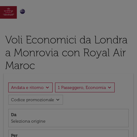

Voli Economici da Londra
a Monrovia con Royal Air
Maroc
expand_more
expand_more
Andata e ritorno
1 Passeggero, Economia
expand_more
Codice promozionale
Da
Seleziona origine
Per