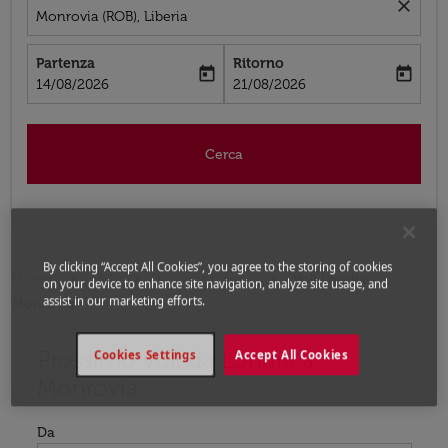
close
Monrovia (ROB), Liberia
Partenza
Ritorno
today
today
fc-booking-departure-date-aria-label
fc-booking-return-date-aria-label
14/08/2026
21/08/2026
Cerca
By clicking “Accept All Cookies”, you agree to the storing of cookies
Home
Voli
Voli per Liberia
Voli Londra -
on your device to enhance site navigation, analyze site usage, and
assist in our marketing efforts.
Monrovia
Prossimo voli da Londra a
Cookies Settings
Accept All Cookies
Monrovia
Da