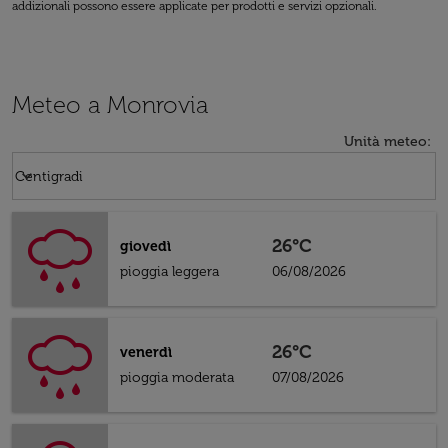
addizionali possono essere applicate per prodotti e servizi opzionali.
Meteo a Monrovia
Unità meteo
:
Weather unit option Centigradi Selected
keyboard_arrow_down
Centigradi
26°C
giovedì
pioggia leggera
06/08/2026
26°C
venerdì
pioggia moderata
07/08/2026