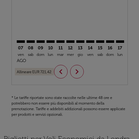
LON–ROB: cmp-view-offers-disclaimer. Trova offerte
LON–ROB: cmp-view-offers-disclaimer. Trova off
LON–ROB: cmp-view-offers-disclaimer. Trova
LON–ROB: cmp-view-offers-disclaimer. T
LON–ROB: cmp-view-offers-disclaime
LON–ROB: cmp-view-offers-discl
LON–ROB: cmp-view-offers-d
LON–ROB: cmp-view-off
LON–ROB: cmp-view
LON–ROB: cmp-
LON–ROB: 
LON–R
L
07
08
09
10
11
12
13
14
15
16
17
18
ven
sab
dom
lun
mar
mer
gio
ven
sab
dom
lun
mar
m
AGO
chevron_left
chevron_right
Allineare
EUR 721,42
* Le tariffe riportate sono state raccolte nelle ultime 48 ore e
potrebbero non essere più disponibili al momento della
prenotazione. Tariffe e addebiti addizionali possono essere applicate
per prodotti e servizi opzionali.
Biglietti per Voli Economici da Londra