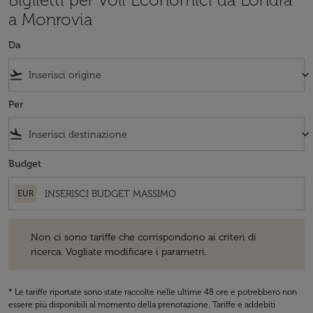
a Monrovia
Da
flight_takeoff
keyboard_arrow_down
Per
flight_land
keyboard_arrow_down
Budget
EUR
Non ci sono tariffe che corrispondono ai criteri di ricerca. Vogliate 
Non ci sono tariffe che corrispondono ai criteri di
ricerca. Vogliate modificare i parametri.
* Le tariffe riportate sono state raccolte nelle ultime 48 ore e potrebbero non
essere più disponibili al momento della prenotazione. Tariffe e addebiti