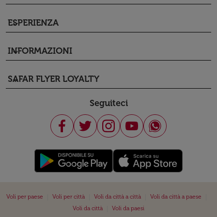
ESPERIENZA
keyboard_arrow_down
INFORMAZIONI
keyboard_arrow_down
SAFAR FLYER LOYALTY
keyboard_arrow_down
Seguiteci
|
|
|
|
Voli per paese
Voli per città
Voli da città a città
Voli da città a paese
|
Voli da città
Voli da paesi