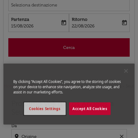
Seleziona destinazione
Partenza
Ritorno
today
today
fc-booking-departure-date-aria-label
fc-booking-return-date-aria-label
15/08/2026
22/08/2026
Cerca
By clicking “Accept All Cookies”, you agree to the storing of cookies
Home
Voli
Voli per Corea
Voli Los Angeles - Seul
on your device to enhance site navigation, analyze site usage, and
assist in our marketing efforts.
Prossimo voli da Los Angeles a
Prova ad aggiornare il tuo percorso (origine e/o destina
Cookies Settings
Accept All Cookies
Seul
Da
location_on
close