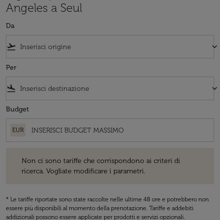
Angeles a Seul
Da
flight_takeoff
keyboard_arrow_down
Per
flight_land
keyboard_arrow_down
Budget
EUR
Non ci sono tariffe che corrispondono ai criteri di ricerca. Vogliate 
Non ci sono tariffe che corrispondono ai criteri di
ricerca. Vogliate modificare i parametri.
* Le tariffe riportate sono state raccolte nelle ultime 48 ore e potrebbero non
essere più disponibili al momento della prenotazione. Tariffe e addebiti
addizionali possono essere applicate per prodotti e servizi opzionali.