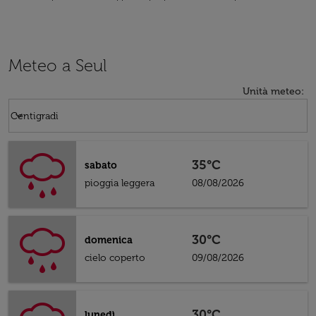
Meteo a Seul
Unità meteo
:
Weather unit option Centigradi Selected
keyboard_arrow_down
Centigradi
35°C
sabato
pioggia leggera
08/08/2026
30°C
domenica
cielo coperto
09/08/2026
30°C
lunedì