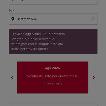
Per
location_on
close
Prova ad aggiornare il tuo percorso
(origine e/o destinazione) o
interagisci con le singole date qui
sotto per trovare offerte.
ago 2026
chevron_left
chevron_right
Nessun risultato per questo mese.
Nes
Trova offerte