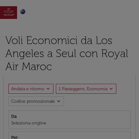

Voli Economici da Los
Angeles a Seul con Royal
Air Maroc
expand_more
expand_more
Andata e ritorno
1 Passeggero, Economia
expand_more
Codice promozionale
Da
Seleziona origine
Per