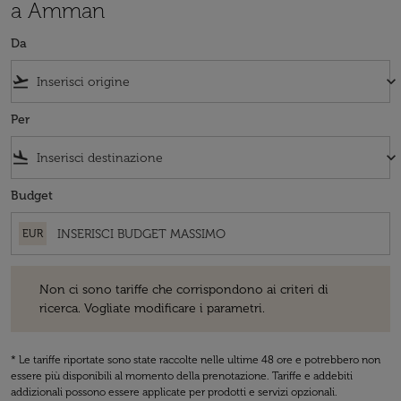
a Amman
Da
flight_takeoff
keyboard_arrow_down
Per
flight_land
keyboard_arrow_down
Budget
EUR
Non ci sono tariffe che corrispondono ai criteri di ricerca. Vogliate 
Non ci sono tariffe che corrispondono ai criteri di
ricerca. Vogliate modificare i parametri.
* Le tariffe riportate sono state raccolte nelle ultime 48 ore e potrebbero non
essere più disponibili al momento della prenotazione. Tariffe e addebiti
addizionali possono essere applicate per prodotti e servizi opzionali.