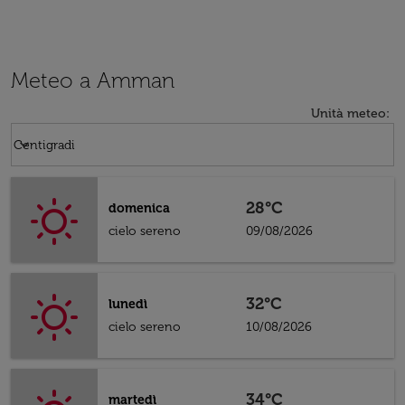
Meteo a Amman
Unità meteo
:
Weather unit option Centigradi Selected
keyboard_arrow_down
Centigradi
28°C
domenica
cielo sereno
09/08/2026
32°C
lunedì
cielo sereno
10/08/2026
34°C
martedì