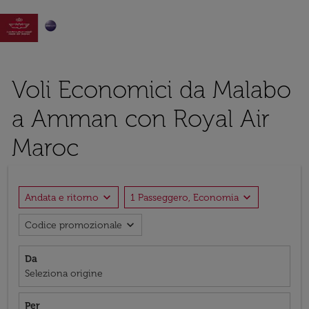

Voli Economici da Malabo
a Amman con Royal Air
Maroc
expand_more
expand_more
Andata e ritorno
1 Passeggero, Economia
expand_more
Codice promozionale
Da
Seleziona origine
Per