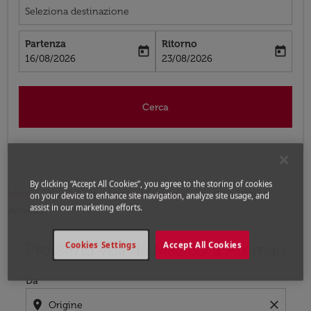
Seleziona destinazione
Partenza
Ritorno
today
today
fc-booking-departure-date-aria-label
fc-booking-return-date-aria-label
16/08/2026
23/08/2026
Cerca
By clicking “Accept All Cookies”, you agree to the storing of cookies
Home
Voli
Voli per Giordania
Voli Malabo -
on your device to enhance site navigation, analyze site usage, and
assist in our marketing efforts.
Amman
Prossimo voli da Malabo a Amman
Cookies Settings
Accept All Cookies
Prova ad aggiornare il tuo percorso (origine e/o destina
Da
location_on
close