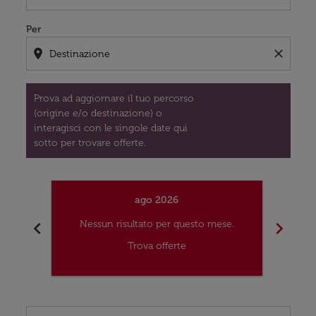
Per
location_on
close
Prova ad aggiornare il tuo percorso
(origine e/o destinazione) o
interagisci con le singole date qui
sotto per trovare offerte.
ago 2026
chevron_left
chevron_right
Nessun risultato per questo mese.
Nes
Trova offerte