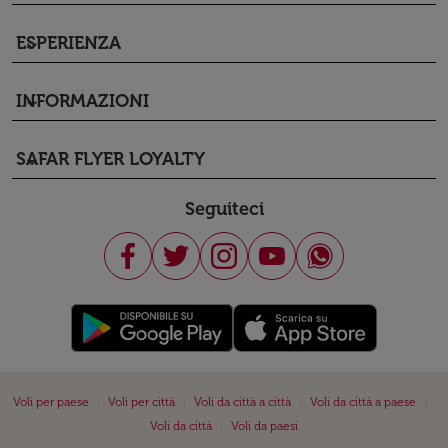
ESPERIENZA
keyboard_arrow_down
INFORMAZIONI
keyboard_arrow_down
SAFAR FLYER LOYALTY
keyboard_arrow_down
Seguiteci
|
|
|
|
Voli per paese
Voli per città
Voli da città a città
Voli da città a paese
|
Voli da città
Voli da paesi